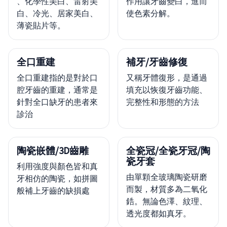
、化學性美白、雷射美
作用讓牙齒變白，進而
白、冷光、居家美白、
使色素分解。
薄瓷貼片等。
全口重建
補牙/牙齒修復
全口重建指的是對於口
又稱牙體復形，是通過
腔牙齒的重建，通常是
填充以恢復牙齒功能、
針對全口缺牙的患者來
完整性和形態的方法
診治
陶瓷嵌體/3D齒雕
全瓷冠/全瓷牙冠/陶
瓷牙套
利用強度與顏色皆和真
由單顆全玻璃陶瓷研磨
牙相仿的陶瓷，如拼圖
而製，材質多為二氧化
般補上牙齒的缺損處
鋯。無論色澤、紋理、
透光度都如真牙。