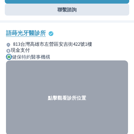
聯繫諮詢
語蒔光牙醫診所
813台灣高雄市左營區安吉街422號1樓
現金支付
健保特約醫事機構
點擊觀看診所位置