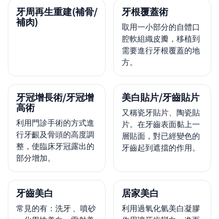
牙周再生重建(補骨/
牙根覆蓋術
補肉)
取用一小部分的自體口
腔軟組織皮瓣，移植到
需要進行牙根覆蓋的地
方。
牙冠增長術/牙冠增
美白貼片/牙齒貼片
高術
又稱瓷牙貼片、陶瓷貼
利用門診手術的方式進
片。在牙齒表面黏上一
行牙齦及骨頭的高度調
層貼面，對已經變色的
整，使臨床牙冠露出的
牙齒起到遮擋的作用。
部分增加。
牙齒美白
居家美白
常見的有：洗牙 、噴砂
利用過氧化氫美白凝膠