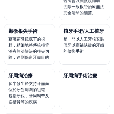
醫師會以顯微鏡輔助，
去除一般根管治療無法
完全清除的細菌。
顯微根尖手術
植牙手術/人工植牙
藉著顯微鏡底下的視
是一門以人工牙根安裝
野，精細地將傳統根管
假牙以彌補缺齒的牙齒
治療無法解決的根尖切
的修復手術
除，達到保留牙齒目的
牙周病治療
牙周病手術治療
多半發生於支持牙齒而
位於牙齒周圍的組織，
包括牙齦，牙周韌帶及
齒槽骨等的疾病