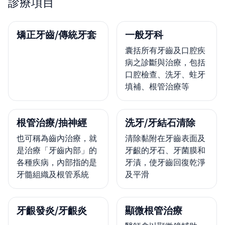
診療項目
矯正牙齒/傳統牙套
一般牙科
囊括所有牙齒及口腔疾
病之診斷與治療，包括
口腔檢查、洗牙、蛀牙
填補、根管治療等
根管治療/抽神經
洗牙/牙結石清除
也可稱為齒內治療，就
清除黏附在牙齒表面及
是治療「牙齒內部」的
牙齦的牙石、牙菌膜和
各種疾病，內部指的是
牙漬，使牙齒回復乾淨
牙髓組織及根管系統
及平滑
牙齦發炎/牙齦炎
顯微根管治療