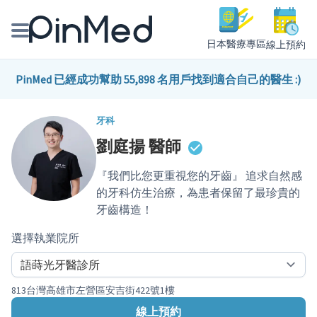
日本醫療專區
線上預約
線上預約醫師、院所
PinMed 已經成功幫助 55,898 名用戶找到適合自己的醫生 :)
醫師專欄專訪
牙科
劉庭揚
醫師
健康主題館
『我們比您更重視您的牙齒』 追求自然感
我是醫療人員
的牙科仿生治療，為患者保留了最珍貴的
牙齒構造！
選擇執業院所
813台灣高雄市左營區安吉街422號1樓
線上預約