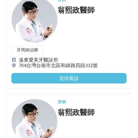
翁熙政
醫師
牙周病治療
遠東愛美牙醫診所
704台灣台南市北區和緯路四段332號
安排看診
牙科
翁熙政
醫師