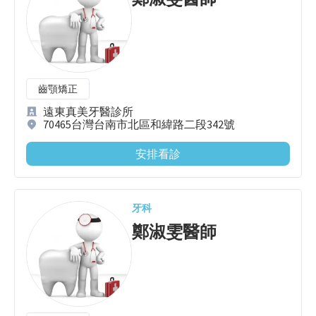
齒顎矯正
遠東真美牙醫診所
70465台灣台南市北區和緯路二段342號
安排看診
牙科
鄭淑雯
醫師