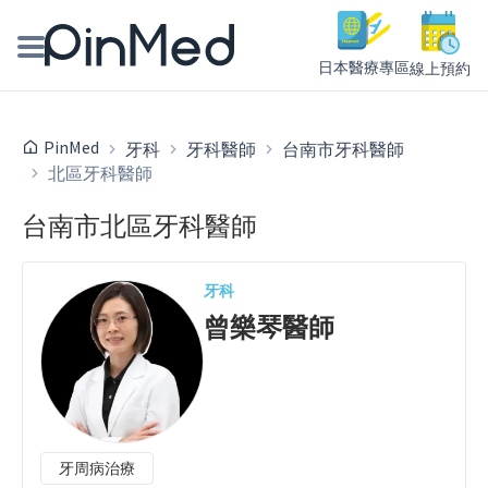
日本醫療專區
線上預約
線上預約醫師、院所
PinMed
牙科
牙科醫師
台南市牙科醫師
北區牙科醫師
醫師專欄專訪
台南市北區牙科醫師
健康主題館
我是醫療人員
牙科
曾樂琴
醫師
牙周病治療