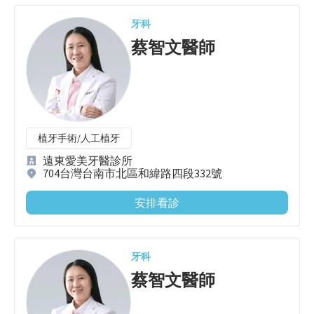
牙科
蔡智文
醫師
植牙手術/人工植牙
遠東愛美牙醫診所
704台灣台南市北區和緯路四段332號
安排看診
牙科
蔡智文
醫師