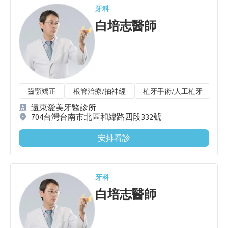
牙科
白培志
醫師
齒顎矯正
根管治療/抽神經
植牙手術/人工植牙
遠東愛美牙醫診所
704台灣台南市北區和緯路四段332號
安排看診
牙科
白培志
醫師