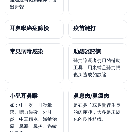
出鼾聲
耳鼻喉癌症篩檢
疫苗施打
常見病毒感染
助聽器諮詢
聽力障礙者使用的輔助
工具，用來補足聽力損
傷所造成的缺陷。
小兒耳鼻喉
鼻息肉/鼻瘜肉
如：中耳炎、耳鳴暈
是在鼻子或鼻竇裡生長
眩、聽力障礙、外耳
的肉芽腫，大多是未癌
炎、中耳積水、減敏治
化的良性組織。
療、鼻塞、鼻炎、過敏