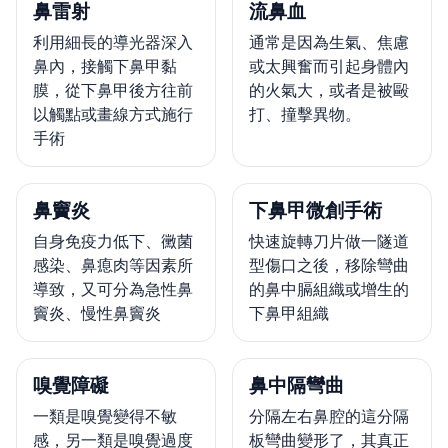
鼻雷射
流鼻血
利用細長的導光器深入
通常是因為生氣、焦慮
鼻內，接觸下鼻甲黏
或太興奮而引起身體內
膜，從下鼻甲後方往前
的火氣大，或者是被毆
以觸點或畫線方式施行
打、撞擊異物。
手術
鼻竇炎
下鼻甲微創手術
自身免疫力低下、黴菌
快速旋轉刀片做一隧道
感染、鼻瘜肉等因素所
型傷口之後，移除彎曲
導致，又可分為急性鼻
的鼻中膈組織或增生的
竇炎、慢性鼻竇炎
下鼻甲組織
嗅覺障礙
鼻中隔彎曲
一類是嗅覺變得不敏
分隔左右鼻腔的這分隔
感，另一類是嗅覺過度
板彎曲變形了，其真正