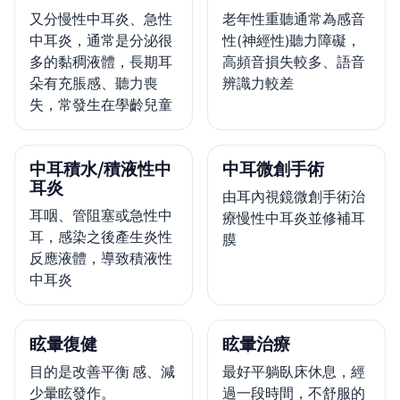
又分慢性中耳炎、急性
老年性重聽通常為感音
中耳炎，通常是分泌很
性(神經性)聽力障礙，
多的黏稠液體，長期耳
高頻音損失較多、語音
朵有充脹感、聽力喪
辨識力較差
失，常發生在學齡兒童
中耳積水/積液性中
中耳微創手術
耳炎
由耳內視鏡微創手術治
耳咽、管阻塞或急性中
療慢性中耳炎並修補耳
耳，感染之後產生炎性
膜
反應液體，導致積液性
中耳炎
眩暈復健
眩暈治療
目的是改善平衡 感、減
最好平躺臥床休息，經
少暈眩發作。
過一段時間，不舒服的