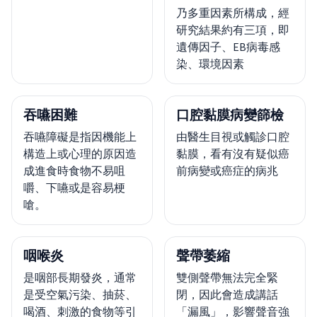
乃多重因素所構成，經
研究結果約有三項，即
遺傳因子、EB病毒感
染、環境因素
吞嚥困難
口腔黏膜病變篩檢
吞嚥障礙是指因機能上
由醫生目視或觸診口腔
構造上或心理的原因造
黏膜，看有沒有疑似癌
成進食時食物不易咀
前病變或癌症的病兆
嚼、下嚥或是容易梗
嗆。
咽喉炎
聲帶萎縮
是咽部長期發炎，通常
雙側聲帶無法完全緊
是受空氣污染、抽菸、
閉，因此會造成講話
喝酒、刺激的食物等引
「漏風」，影響聲音強