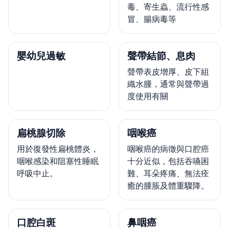
毒、寄生蟲、流行性感
冒、腸病毒等
嬰幼兒過敏
聲帶結節、息肉
聲帶表皮增厚、皮下組
織水腫，通常與聲帶過
度使用有關
扁桃腺切除
咽喉癌
用於復發性扁桃體炎，
咽喉癌的病徵與口腔癌
咽喉感染和阻塞性睡眠
十分近似，包括吞嚥困
呼吸中止。
難、耳朵疼痛、無法痊
癒的腫脹及體重驟降。
口腔白斑
鼻咽癌