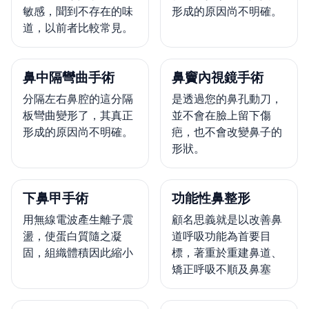
敏感，聞到不存在的味
形成的原因尚不明確。
道，以前者比較常見。
鼻中隔彎曲手術
鼻竇內視鏡手術
分隔左右鼻腔的這分隔
是透過您的鼻孔動刀，
板彎曲變形了，其真正
並不會在臉上留下傷
形成的原因尚不明確。
疤，也不會改變鼻子的
形狀。
下鼻甲手術
功能性鼻整形
用無線電波產生離子震
顧名思義就是以改善鼻
盪，使蛋白質隨之凝
道呼吸功能為首要目
固，組織體積因此縮小
標，著重於重建鼻道、
矯正呼吸不順及鼻塞