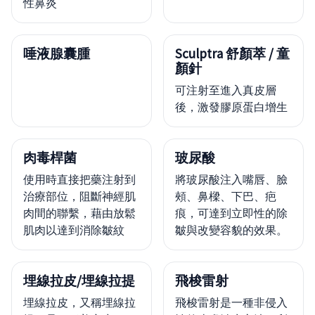
性鼻炎
唾液腺囊腫
Sculptra 舒顏萃 / 童
顏針
可注射至進入真皮層
後，激發膠原蛋白增生
肉毒桿菌
玻尿酸
使用時直接把藥注射到
將玻尿酸注入嘴唇、臉
治療部位，阻斷神經肌
頰、鼻樑、下巴、疤
肉間的聯繫，藉由放鬆
痕，可達到立即性的除
肌肉以達到消除皺紋
皺與改變容貌的效果。
埋線拉皮/埋線拉提
飛梭雷射
埋線拉皮，又稱埋線拉
飛梭雷射是一種非侵入