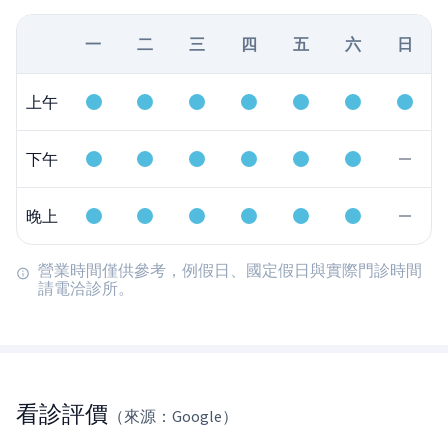
一
二
三
四
五
六
日
上午
下午
晚上
營業時間僅供參考，例假日、國定假日與實際門診時間
請電洽診所。
看診評價
（來源：Google）