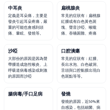
中耳炎
扁桃腺炎
定義是耳朵痛，主要是
常見的症狀有：扁桃腺
發炎引起耳朵疼痛，嚴
紅腫或有白色黃色斑
重的可能也會感到頭
塊、聲音沙啞、喉嚨
痛、暈眩、發燒等。
痛、吞嚥困難、疼痛
沙啞
口腔潰瘍
大部份的原因是因為聲
常見的症狀有：紅腫、
帶腫造成急性喉炎、上
長出水泡、白色破洞、
呼吸道病毒感染或刺激
舌頭與口腔黏膜出現白
的原因而沙啞
色斑點等等。
腸病毒/手口足病
發燒
發燒的原因，近50%來
自感染，包括細菌、病