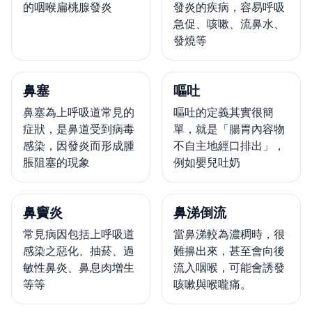
的咽喉扁桃腺發炎
發炎的疾病，容易呼吸
急促、咳嗽、流鼻水、
發燒等
鼻塞
嘔吐
鼻塞為上呼吸道常見的
嘔吐的定義其實很簡
症狀，是鼻道受到病毒
單，就是「腸胃內容物
感染，因發炎而形成腫
不自主地經口排出」，
脹阻塞的現象
例如嬰兒吐奶
鼻竇炎
鼻涕倒流
常見病因包括上呼吸道
當鼻涕較為濃稠時，很
感染之惡化、抽菸、過
難擤出來，甚至會向後
敏性鼻炎、鼻息肉增生
流入咽喉，可能會誘發
等等
咳嗽與喉嚨痛。