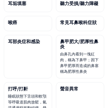
耳垢填塞
聽力受損/聽力障礙
喉癌
常見耳鼻喉科症狀
耳部炎症和感染
鼻甲肥大/肥厚性鼻
炎
由鼻孔內看到一塊紅
肉，稱為下鼻甲；因下
鼻甲肥厚而造成的鼻塞
稱為肥厚性鼻炎
打呼/打鼾
聲音異常
睡眠狀態下舌頭和軟顎
等呼吸道肌肉放鬆，氣
流通過時振動組織，發