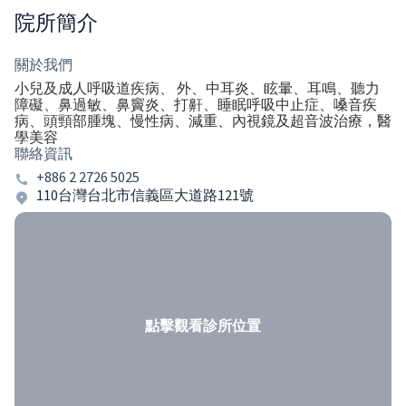
院所簡介
關於我們
小兒及成人呼吸道疾病、 外、中耳炎、眩暈、耳鳴、聽力
障礙、鼻過敏、鼻竇炎、打鼾、睡眠呼吸中止症、嗓音疾
病、頭頸部腫塊、慢性病、減重、內視鏡及超音波治療，醫
學美容
聯絡資訊
+886 2 2726 5025
110台灣台北市信義區大道路121號
點擊觀看診所位置