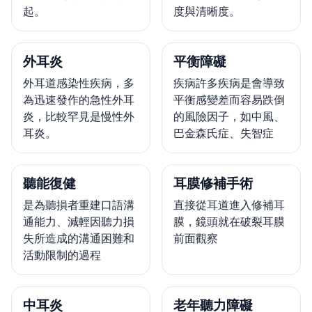
起。
度與清晰度。
外耳炎
平衡障礙
外耳道感染性疾病，多
疾病許多疾病是會導致
為迅速發作的急性外耳
平衡感變差而容易跌倒
炎，比較罕見是慢性外
的風險因子，如中風、
耳炎。
巴金森氏症、失智症
聽能復健
耳膜修補手術
是為聽損者重建口語溝
直接從耳道進入修補耳
通能力、減輕因聽力損
膜，鏡頭就在破裂耳膜
失所造成的溝通困難和
前面觀察
活動限制的過程
中耳炎
老年聽力障礙