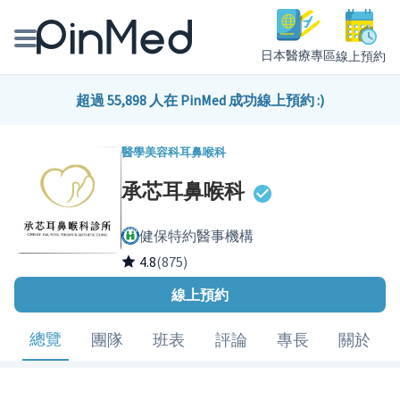
日本醫療專區
線上預約
線上預約醫師、院所
超過 55,898 人在 PinMed 成功線上預約 :)
醫師專欄專訪
醫學美容科
耳鼻喉科
承芯耳鼻喉科
健康主題館
健保特約醫事機構
我是醫療人員
4.8
(875)
線上預約
總覽
團隊
班表
評論
專長
關於