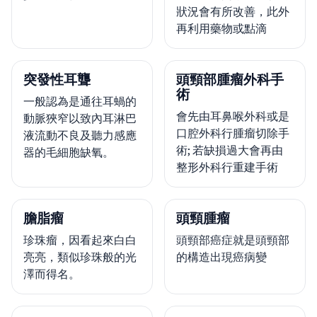
狀況會有所改善，此外
再利用藥物或點滴
突發性耳聾
頭頸部腫瘤外科手
術
一般認為是通往耳蝸的
會先由耳鼻喉外科或是
動脈狹窄以致內耳淋巴
口腔外科行腫瘤切除手
液流動不良及聽力感應
術; 若缺損過大會再由
器的毛細胞缺氧。
整形外科行重建手術
膽脂瘤
頭頸腫瘤
珍珠瘤，因看起來白白
頭頸部癌症就是頭頸部
亮亮，類似珍珠般的光
的構造出現癌病變
澤而得名。