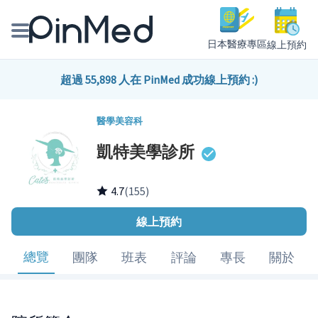
日本醫療專區
線上預約
線上預約醫師、院所
超過 55,898 人在 PinMed 成功線上預約 :)
醫師專欄專訪
醫學美容科
凱特美學診所
健康主題館
我是醫療人員
4.7
(155)
線上預約
總覽
團隊
班表
評論
專長
關於