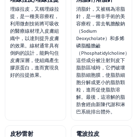
埋線拉皮，又稱埋線拉
消脂針，又被稱為溶脂
提，是一種美容療程，
針，是一種非手術的美
利用微創技術將可吸收
容療程，當去氧膽酸鈉
的醫療線材埋入皮膚組
（Sodium
織中，以達到提升皮膚
Deoxycholate）和多烯
的效果。線材通常具有
磷脂醯膽鹼
倒鉤的設計，能夠勾住
（Phosphatidylcholine）
皮膚深層，使組織產生
這些成分被注射到皮下
膠原蛋白，進而實現良
脂肪區域時，它們破壞
好的拉提效果。
脂肪細胞膜，使脂肪細
胞分解成更小的脂肪顆
粒，進而促使脂肪溶
解。最後，這溶解的脂
肪會經由新陳代謝和淋
巴系統排出體外。
皮秒雷射
電波拉皮