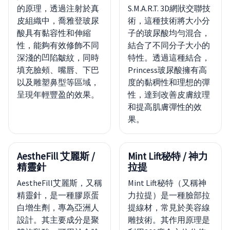
的原理，透過注射於真
S.M.A.R.T. 3D網狀交聯技
皮組織中，喬雅登玻尿
術，這種技術將大小分
酸具有黏容性和伸縮
子的玻尿酸均勻混合，
性，能夠有效修飾不同
結合了不同分子大小的
深淺的凹陷皺紋，同時
特性。透過這種結合，
填充臉頰、嘴唇、下巴
Princess玻尿酸擁有高
以及雕塑鼻型等區域，
度的黏稠性和理想的彈
呈現年輕豐盈的效果。
性，達到改善皮膚紋理
和提高肌膚彈性的效
果。
AestheFill 艾麗斯 /
Mint Lift秘特 / 神力
精靈針
拉提
AestheFill艾麗斯，又稱
Mint Lift秘特（又稱神
精靈針，是一種膠原蛋
力拉提）是一種臉部拉
白增生劑，專為亞洲人
提線材，常見於美容線
設計。其主要成分是聚
雕技術。其作用原理是