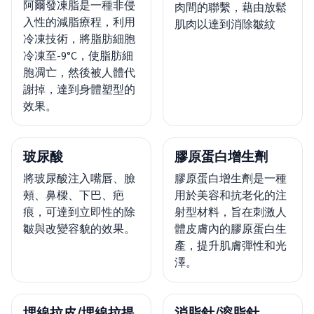
阿爾發凍脂是一種非侵
肉間的聯繫，藉由放鬆
入性的減脂療程，利用
肌肉以達到消除皺紋
冷凍技術，將脂肪細胞
冷凍至-9°C，使脂肪細
胞凋亡，然後被人體代
謝掉，達到身體塑型的
效果。
玻尿酸
膠原蛋白增生劑
將玻尿酸注入嘴唇、臉
膠原蛋白增生劑是一種
頰、鼻樑、下巴、疤
用於美容和抗老化的注
痕，可達到立即性的除
射型材料，旨在刺激人
皺與改變容貌的效果。
體皮膚內的膠原蛋白生
產，提升肌膚彈性和光
澤。
埋線拉皮/埋線拉提
消脂針/溶脂針