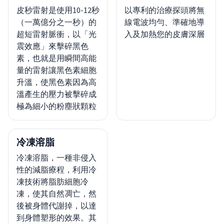
皮秒雷射是使用10-12秒
以專利的治療探頭將無
（一萬億分之一秒）的
線電波均勻、準確地導
超短雷射脈衝，以「光
入及加熱您的皮膚深層
震效應」來擊碎黑色
素，也就是用瞬間高能
量的雷射讓黑色素細胞
升溫，使黑色素因為高
溫產生的壓力被擊碎成
極為細小的粉塵狀顆粒
冷凍溶脂
冷凍溶脂，一種非侵入
性的減脂療程，利用冷
凍技術將脂肪細胞冷
凍，使其自然凋亡，然
後被身體代謝掉，以達
到身體塑形的效果。其