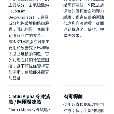
主要成分，去氧膽酸鈉
過高頻電波，刺激皮膚
（Sodium
深層的膠原蛋白和彈力
Deoxycholate），這個
纖維，促進皮膚的新陳
成分能夠破壞脂肪細胞
代謝和血液循環，從而
膜，乳化脂質，進而達
達到抗衰老、提拉、瘦
到溶解脂肪的效果。
臉等效果。
RONKYLA容脂注射劑主
要用於改善雙下巴和頦
下脂肪堆積的問題。它
的功用在於消除這些困
擾，讓下顎線條變得更
加清晰，使臉部外觀更
加緊緻。
Clatuu Alpha 冷凍減
肉毒桿菌
脂 / 阿爾發凍脂
使用時直接把藥注射到
Clatuu Alpha 冷凍減脂 /
治療部位，阻斷神經肌