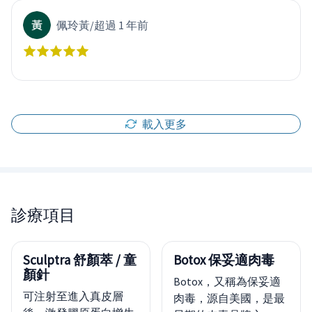
佩玲黃
/
超過 1 年前
載入更多
診療項目
Sculptra 舒顏萃 / 童
Botox 保妥適肉毒
顏針
Botox，又稱為保妥適
可注射至進入真皮層
肉毒，源自美國，是最