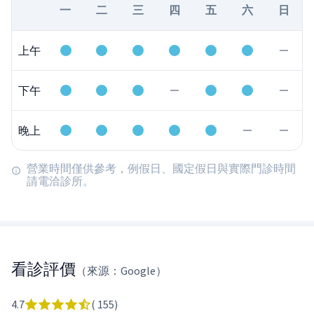
一
二
三
四
五
六
日
上午
下午
晚上
營業時間僅供參考，例假日、國定假日與實際門診時間
請電洽診所。
看診評價
（來源：Google）
4.7
(
155
)