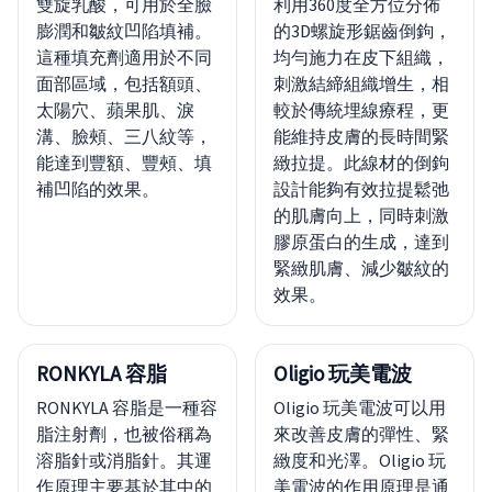
雙旋乳酸，可用於全臉
利用360度全方位分佈
膨潤和皺紋凹陷填補。
的3D螺旋形鋸齒倒鉤，
這種填充劑適用於不同
均勻施力在皮下組織，
面部區域，包括額頭、
刺激結締組織增生，相
太陽穴、蘋果肌、淚
較於傳統埋線療程，更
溝、臉頰、三八紋等，
能維持皮膚的長時間緊
能達到豐額、豐頰、填
緻拉提。此線材的倒鉤
補凹陷的效果。
設計能夠有效拉提鬆弛
的肌膚向上，同時刺激
膠原蛋白的生成，達到
緊緻肌膚、減少皺紋的
效果。
RONKYLA 容脂
Oligio 玩美電波
RONKYLA 容脂是一種容
Oligio 玩美電波可以用
脂注射劑，也被俗稱為
來改善皮膚的彈性、緊
溶脂針或消脂針。其運
緻度和光澤。Oligio 玩
作原理主要基於其中的
美電波的作用原理是通