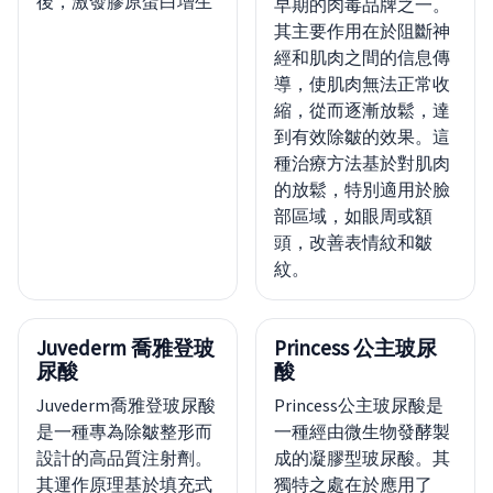
後，激發膠原蛋白增生
早期的肉毒品牌之一。
其主要作用在於阻斷神
經和肌肉之間的信息傳
導，使肌肉無法正常收
縮，從而逐漸放鬆，達
到有效除皺的效果。這
種治療方法基於對肌肉
的放鬆，特別適用於臉
部區域，如眼周或額
頭，改善表情紋和皺
紋。
Juvederm 喬雅登玻
Princess 公主玻尿
尿酸
酸
Juvederm喬雅登玻尿酸
Princess公主玻尿酸是
是一種專為除皺整形而
一種經由微生物發酵製
設計的高品質注射劑。
成的凝膠型玻尿酸。其
其運作原理基於填充式
獨特之處在於應用了