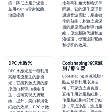
痘、降低皮脂分泌量，
改善毛孔粗大和暗沉等
並用450nm雷射滅菌、
問題。它的運作原理是
治療痤瘡
通過音波震動，產生微
小的熱能，刺激皮膚深
層的膠原蛋白和彈力纖
維，促進新陳代謝和血
液循環，從而達到緊緻
和提亮的效果。
DPC 水嫩光
Coolshaping 冷凍減
脂 / 酷立塑
DPC 水嫩光是一種利用
Coolshaping 冷凍減脂 /
高頻電流產生的脈衝
酷立塑是利用冷凍技
光，它能刺激皮膚的膠
術，可穿透皮膚表層，
原蛋白和彈力纖維增
直接作用於脂肪細胞，
生，從而實現皮膚緊
使脂肪細胞內部水分結
緻、提升、美白和淡化
冰，形成冰晶，造成脂
細紋的效果。 DPC 水嫩