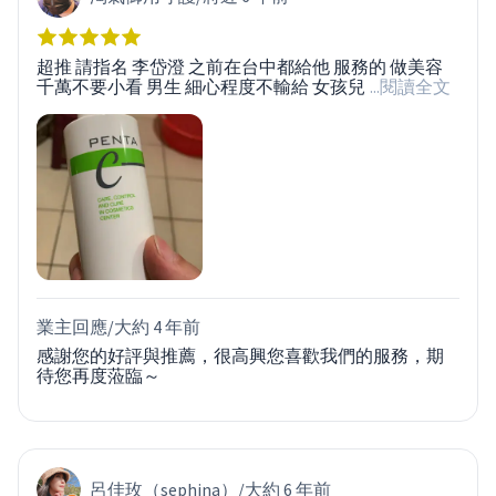
超推 請指名 李岱澄 之前在台中都給他 服務的 做美容
千萬不要小看 男生 細心程度不輸給 女孩兒
...閱讀全文
業主回應/
大約 4 年前
感謝您的好評與推薦，很高興您喜歡我們的服務，期
待您再度蒞臨～
呂佳玫（sephina）
/
大約 6 年前