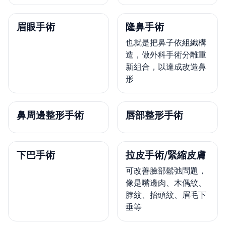
眉眼手術
隆鼻手術
也就是把鼻子依組織構
造，做外科手術分離重
新組合，以達成改造鼻
形
鼻周邊整形手術
唇部整形手術
下巴手術
拉皮手術/緊縮皮膚
可改善臉部鬆弛問題，
像是嘴邊肉、木偶紋、
脖紋、抬頭紋、眉毛下
垂等