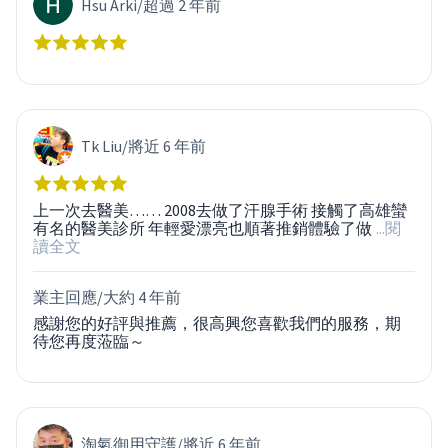
Hsu Arki
/
超過 2 年前
Tk Liu
/
將近 6 年前
上一次去醫美…… 2008去做了汗腺手術 接觸了高雄蠻
有名的醫美診所 年輕愛漂亮也順著推銷體驗了做
...閱
讀全文
業主回應/
大約 4 年前
感謝您的好評與推薦，很高興您喜歡我們的服務，期
待您再度蒞臨～
淘氣御用守護
/
將近 6 年前