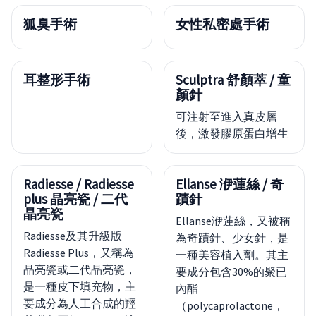
狐臭手術
女性私密處手術
耳整形手術
Sculptra 舒顏萃 / 童
顏針
可注射至進入真皮層
後，激發膠原蛋白增生
Radiesse / Radiesse
Ellanse 洢蓮絲 / 奇
plus 晶亮瓷 / 二代
蹟針
晶亮瓷
Ellanse洢蓮絲，又被稱
Radiesse及其升級版
為奇蹟針、少女針，是
Radiesse Plus，又稱為
一種美容植入劑。其主
晶亮瓷或二代晶亮瓷，
要成分包含30%的聚已
是一種皮下填充物，主
內酯
要成分為人工合成的羥
（polycaprolactone，