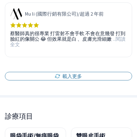
Mu li (國際行銷有限公司)
/
超過 2 年前
蔡醫師真的很專業 打雷射不會手軟 不會在意幾發 打到
臉紅的像關公 😂 但效果就是白 、皮膚光滑細嫩
...閱讀
全文
載入更多
診療項目
眼袋手術/無痕眼袋
雙眼皮手術