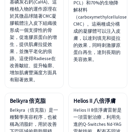
基磷灰石鈣(CaHA)。這
PCL）和70%的生物降
種植入物的運作原理在
解材料
於其微晶球隨著CMC凝
（carboxymethylcellulose，
膠載體注入皮下組織後
CMC）。這兩種成分構
形成一個支撐性的骨
成的凝膠體可以注入皮
架，促進膠原蛋白的增
膚，以達到填充和提拉
生，提供肌膚拉提效
的效果，同時刺激膠原
果，並撫平老化的痕
蛋白再生，達到長期的
跡。這使得Radiesse在
美容效果。
改善皺紋、提升輪廓、
增加肌膚豐滿度方面具
有顯著效果。
Belkyra 倍克脂
Helios II 八倍淨膚
Belkyra（倍克脂）是一
Helios II 8倍淨膚雷射是
種醫學美容程序，也被
一項雷射治療，利用先
稱為消脂針，用於改善
進的Q-Switches Nd-YAG
下巴區域的脂肪囤積，
雷射技術，配有不同波