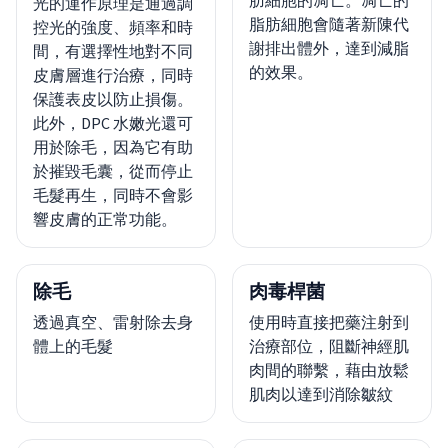
肪細胞的凋亡。凋亡的
光的運作原理是通過調
脂肪細胞會隨著新陳代
控光的強度、頻率和時
謝排出體外，達到減脂
間，有選擇性地對不同
的效果。
皮膚層進行治療，同時
保護表皮以防止損傷。
此外，DPC 水嫩光還可
用於除毛，因為它有助
於摧毀毛囊，從而停止
毛髮再生，同時不會影
響皮膚的正常功能。
除毛
肉毒桿菌
透過真空、雷射除去身
使用時直接把藥注射到
體上的毛髮
治療部位，阻斷神經肌
肉間的聯繫，藉由放鬆
肌肉以達到消除皺紋