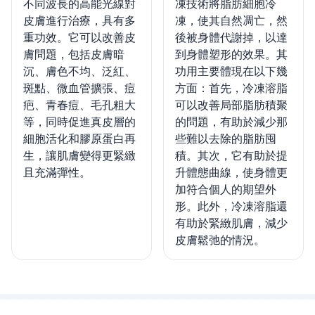
不同波長的高能光線對
凍技術將脂肪細胞冷
皮膚進行治療，具有多
凍，使其自然凋亡，然
重功效。它可以改善皮
後被身體代謝掉，以達
膚問題，包括皮膚暗
到身體塑形的效果。其
沉、膚色不均、泛紅、
功用主要體現在以下幾
斑點、微血管擴張、痘
方面：首先，冷凍溶脂
疤、青春痘、毛孔粗大
可以改善局部脂肪積聚
等，同時促進真皮層的
的問題，有助於減少那
細胞活化和膠原蛋白再
些難以去除的脂肪囤
生，讓肌膚變得更緊緻
積。其次，它有助於提
且充滿彈性。
升體態曲線，使身體更
加符合個人的期望外
形。此外，冷凍溶脂還
有助於緊緻肌膚，減少
皮膚鬆弛的情況。