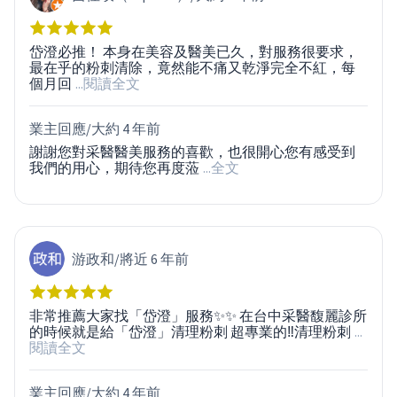
岱澄必推！ 本身在美容及醫美已久，對服務很要求，
最在乎的粉刺清除，竟然能不痛又乾淨完全不紅，每
個月回
...閱讀全文
業主回應/
大約 4 年前
謝謝您對采醫醫美服務的喜歡，也很開心您有感受到
我們的用心，期待您再度蒞
...全文
游政和
/
將近 6 年前
非常推薦大家找「岱澄」服務✨✨ 在台中采醫馥麗診所
的時候就是給「岱澄」清理粉刺 超專業的‼️清理粉刺
...
閱讀全文
業主回應/
大約 4 年前