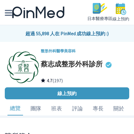
日本醫療專區
線上預約
線上預約醫師、院所
超過 55,898 人在 PinMed 成功線上預約 :)
醫師專欄專訪
整形外科
醫學美容科
蔡志成整形外科診所
健康主題館
我是醫療人員
4.7
(197)
線上預約
總覽
團隊
班表
評論
專長
關於