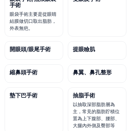
手術
眼袋手術主要是從眼睛
結膜做切口取出脂肪，
外表無疤。
開眼頭/眼尾手術
提眼瞼肌
縮鼻頭手術
鼻翼、鼻孔整形
墊下巴手術
抽脂手術
以抽取深部脂肪層為
主，常見的脂肪貯積位
置為上下腹部、腰部、
大腿內外側及臀部等