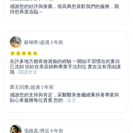
感謝您的好評與推薦，很高興您喜歡我們的服務，期
待您再度蒞臨～
蘇翊寧
/
超過 3 年前
在許多地方都有做過臉的經驗 一開始不習慣在此要自
己洗卸 但好在美容師夠專業手法到位 實在沒有理由讓
我
...閱讀全文
業主回應/
超過 3 年前
感謝您的支持與肯定，采醫醫美會繼續秉持著專業與
貼心來服務每位貴賓 您的
...全文
張維真
/
將近 9 年前