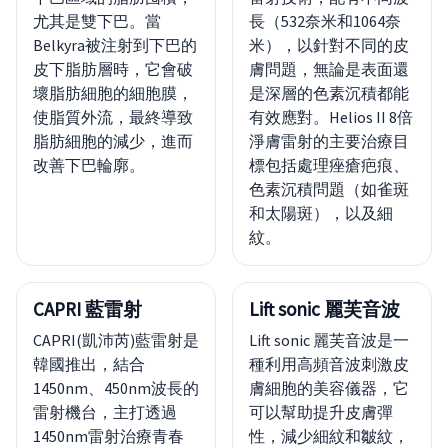
尤其是雙下巴。當
長（532奈米和1064奈
Belkyra被注射到下巴的
米），以針對不同的皮
皮下脂肪層時，它會破
膚問題，無論是表面還
壞脂肪細胞的細胞膜，
是深層的色素沉積都能
使脂質外流，最終導致
有效應對。Helios II 8倍
脂肪細胞的減少，進而
淨膚雷射的主要治療目
改善下巴輪廓。
標包括處理痤瘡疤痕、
色素沉積問題（如雀斑
和太陽斑），以及細
紋。
CAPRI 藍雷射
Lift sonic 麗芙音波
CAPRI(凱沛芮)藍雷射是
Lift sonic 麗芙音波是一
韓國推出，結合
種利用高頻音波刺激皮
1450nm、450nm波長的
膚細胞的美容儀器，它
雷射機台，主打透過
可以幫助提升皮膚彈
1450nm雷射治療青春
性，減少細紋和皺紋，