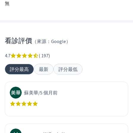
無
看診評價
（來源：Google）
4.7
(
197
)
評分最高
最新
評分最低
蘇美華
/
5 個月前