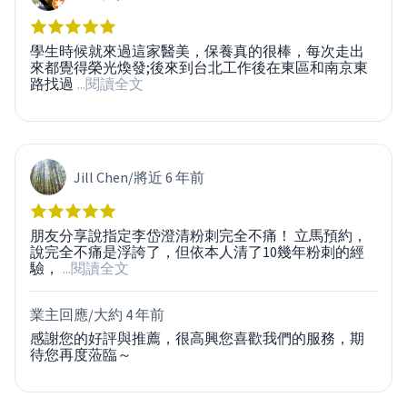
學生時候就來過這家醫美，保養真的很棒，每次走出
來都覺得榮光煥發;後來到台北工作後在東區和南京東
路找過
...閱讀全文
Jill Chen
/
將近 6 年前
朋友分享說指定李岱澄清粉刺完全不痛！ 立馬預約，
說完全不痛是浮誇了，但依本人清了10幾年粉刺的經
驗，
...閱讀全文
業主回應/
大約 4 年前
感謝您的好評與推薦，很高興您喜歡我們的服務，期
待您再度蒞臨～