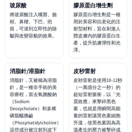
玻尿酸
膠原蛋白增生劑
將玻尿酸注入嘴唇、臉
膠原蛋白增生劑是一種
頰、鼻樑、下巴、疤
用於美容和抗老化的注
痕，可達到立即性的除
射型材料，旨在刺激人
皺與改變容貌的效果。
體皮膚內的膠原蛋白生
產，提升肌膚彈性和光
澤。
消脂針/溶脂針
皮秒雷射
消脂針，又被稱為溶脂
皮秒雷射是使用10-12秒
針，是一種非手術的美
（一萬億分之一秒）的
容療程，當去氧膽酸鈉
超短雷射脈衝，以「光
（Sodium
震效應」來擊碎黑色
Deoxycholate）和多烯
素，也就是用瞬間高能
磷脂醯膽鹼
量的雷射讓黑色素細胞
（Phosphatidylcholine）
升溫，使黑色素因為高
這些成分被注射到皮下
溫產生的壓力被擊碎成