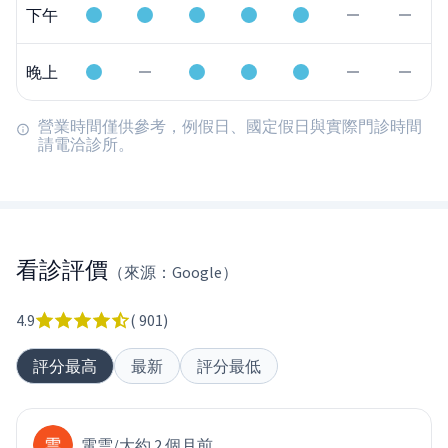
下午
晚上
營業時間僅供參考，例假日、國定假日與實際門診時間
請電洽診所。
看診評價
（來源：Google）
4.9
(
901
)
評分最高
最新
評分最低
電雲
/
大約 2 個月前