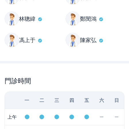
林聰緯
鄭閔鴻
馮上于
陳家弘
門診時間
一
二
三
四
五
六
日
上午