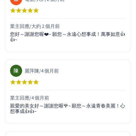
業主回應/
大約 2 個月前
您好～謝謝您喔❤️~ 願您～永遠心想事成！萬事如意👍
👍~
麗萍陳
/
4 個月前
業主回應/
4 個月前
親愛的美女好～謝謝您喔🌹~ 願您～永遠青春美麗！心
想事成👍👍~