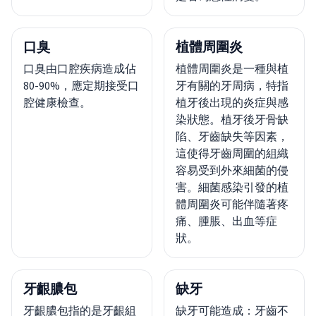
口臭
植體周圍炎
口臭由口腔疾病造成佔
植體周圍炎是一種與植
80-90%，應定期接受口
牙有關的牙周病，特指
腔健康檢查。
植牙後出現的炎症與感
染狀態。植牙後牙骨缺
陷、牙齒缺失等因素，
這使得牙齒周圍的組織
容易受到外來細菌的侵
害。細菌感染引發的植
體周圍炎可能伴隨著疼
痛、腫脹、出血等症
狀。
牙齦膿包
缺牙
牙齦膿包指的是牙齦組
缺牙可能造成：牙齒不