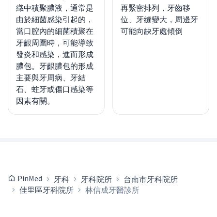
織中積聚膿液，通常是
再緊密排列，牙齒移
由於細菌感染引起的，
位、牙縫變大，周邊牙
當口腔內的細菌積聚在
可能向缺牙處傾倒
牙齦周圍時，可能導致
發炎和感染，進而形成
膿包。牙齦膿包的形成
主要與牙周病、牙結
石、蛀牙或傷口感染等
因素有關。
PinMed
牙科
牙科院所
台南市牙科院所
佳里區牙科院所
林信成牙醫診所