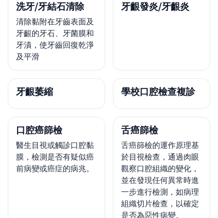
洗牙/牙結石清除
牙齦發炎/牙齦炎
清除黏附在牙齒表面及
牙齦的牙石、牙菌膜和
牙漬，使牙齒回復乾淨
及平滑
牙齦萎縮
學校口腔檢查複診
口腔癌篩檢
舌癌篩檢
醫生目視或觸診口腔黏
舌癌篩檢的運作原理基
膜，檢測是否有疑似癌
於目視檢查，通過肉眼
前病變或癌症的病兆。
觀察口腔組織的變化，
並在發現任何異常時進
一步進行檢測，如病理
組織切片檢查，以確定
是否為惡性病變。