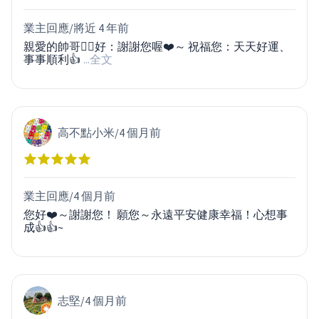
業主回應/
將近 4 年前
親愛的帥哥🤵‍♂️好：謝謝您喔❤️～ 祝福您：天天好運、
事事順利👍
...全文
高不點小米
/
4 個月前
業主回應/
4 個月前
您好❤️～謝謝您！ 願您～永遠平安健康幸福！心想事
成👍👍~
志堅
/
4 個月前