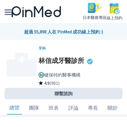
日本醫療專區
線上預約
線上預約醫師、院所
超過 55,898 人在 PinMed 成功線上預約 :)
醫師專欄專訪
牙科
林信成牙醫診所
健康主題館
健保特約醫事機構
我是醫療人員
4.9
(901)
聯繫諮詢
總覽
團隊
班表
評論
專長
關於