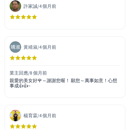
許家誠
/
4 個月前
黃靖淑
/
4 個月前
業主回應/
8 個月前
親愛的美女好🌹～謝謝您喔！ 願您～萬事如意！心想
事成👍👍~
楊育霖
/
4 個月前