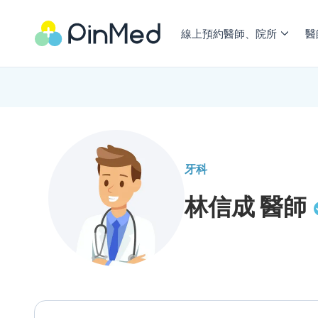
線上預約醫師、院所
醫
牙科
林信成
醫師