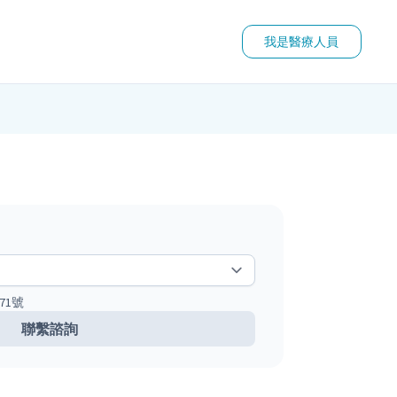
我是醫療人員
71號
聯繫諮詢