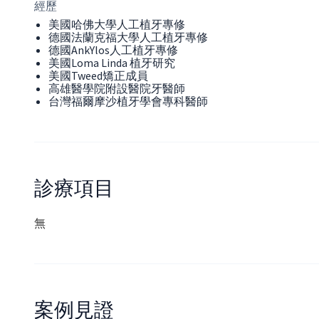
經歷
美國哈佛大學人工植牙專修
德國法蘭克福大學人工植牙專修
德國AnkYlos人工植牙專修
美國Loma Linda 植牙研究
美國Tweed矯正成員
高雄醫學院附設醫院牙醫師
台灣福爾摩沙植牙學會專科醫師
診療項目
無
案例見證