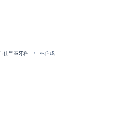
市佳里區牙科
林信成