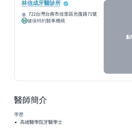
林信成牙醫診所
722台灣台南市佳里區光復路71號
健保特約醫事機構
點
醫師
簡介
學歷
高雄醫學院牙醫學士