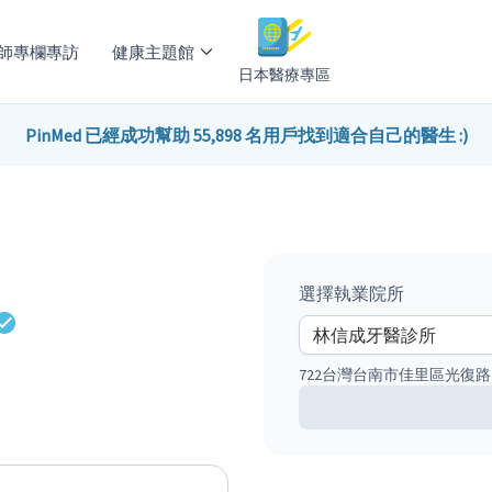
師專欄專訪
健康主題館
日本醫療專區
PinMed 已經成功幫助 55,898 名用戶找到適合自己的醫生 :)
選擇執業院所
722台灣台南市佳里區光復路