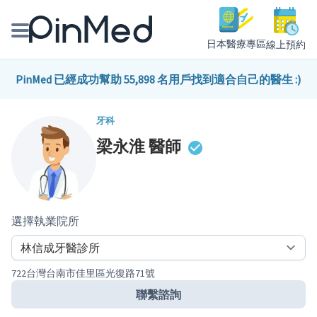
日本醫療專區
線上預約
線上預約醫師、院所
PinMed 已經成功幫助 55,898 名用戶找到適合自己的醫生 :)
醫師專欄專訪
牙科
梁永淮
醫師
健康主題館
我是醫療人員
選擇執業院所
722台灣台南市佳里區光復路71號
聯繫諮詢