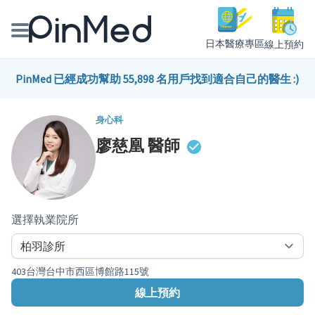
日本醫療專區
線上預約
線上預約醫師、院所
PinMed 已經成功幫助 55,898 名用戶找到適合自己的醫生 :)
醫師專欄專訪
身心科
廖慈凰
醫師
健康主題館
我是醫療人員
選擇執業院所
403台灣台中市西區博館路115號
線上預約