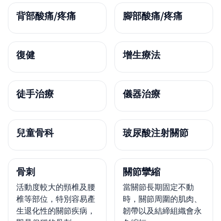
背部酸痛/疼痛
腳部酸痛/疼痛
復健
增生療法
徒手治療
儀器治療
兒童骨科
玻尿酸注射關節
骨刺
關節攣縮
活動度較大的頸椎及腰
當關節長期固定不動
椎等部位，特別容易產
時，關節周圍的肌肉、
生退化性的關節疾病，
韌帶以及結締組織會永