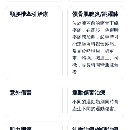
頸腰椎牽引治療
髕骨肌腱炎/跳躍膝
位於膝蓋前的髕骨下緣
疼痛，在跑步、跳躍時
疼痛感加劇，嚴重時可
能連坐著時都會疼痛。
常見於籃球員、騎單
車、體操、搬運工、司
機，等長時間彎曲膝蓋
者
意外傷害
運動傷害治療
不同的運動類別同時會
產生不同的運動傷害。
肌力訓練
徒手治療/物理治療