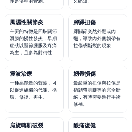
即是俗稱的骨刺。
久縮短。
風濕性關節炎
腳踝扭傷
主要的特徵是四肢關節
踝關節突然外翻或內
滑膜的慢性發炎，早期
翻，導致內外側韌帶有
症狀以關節腫脹及疼痛
拉傷或斷裂的現象
為主，且多為對稱性
震波治療
韌帶損傷
一種高能量的聲波，可
最嚴重的扭傷與拉傷是
以促進組織的代謝、循
指韌帶肌腱等的完全斷
環、修復、再生。
絕，有時需要進行手術
修補。
肩旋轉肌破裂
酸痛復健