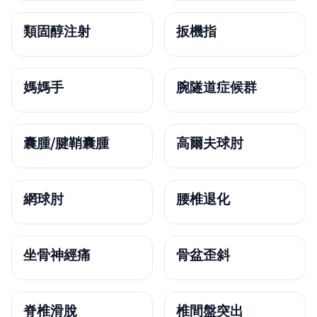
類固醇注射
扳機指
媽媽手
腕隧道症候群
囊腫/腱鞘囊腫
高爾夫球肘
網球肘
腰椎退化
坐骨神經痛
骨盆歪斜
脊椎滑脫
椎間盤突出