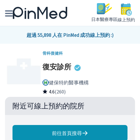
日本醫療專區
線上預約
線上預約醫師、院所
超過 55,898 人在 PinMed 成功線上預約 :)
醫師專欄專訪
骨科
復健科
復安診所
健康主題館
健保特約醫事機構
我是醫療人員
4.6
(260)
附近可線上預約的院所
前往首頁搜尋