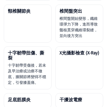
頸椎關節炎
椎間盤突出
椎間盤開始變形，纖維
環彈力下降，進而導致
髓核貫穿纖維環裂縫，
並向後方突出
十字韌帶扭傷、撕
X光攝影檢查 (X-Ray)
裂
十字韌帶受傷後，若未
及早治療或治療不徹
底，膝關節將變得不穩
定，引發膝蓋痛。
足底筋膜炎
干擾波電療