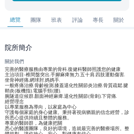
總覽
團隊
班表
評論
專長
關於
院所簡介
關於我們
完善的醫療服務由專業的骨科.復健科醫師照護您的健康
主治項目-椎間盤突出.手腳麻痺無力.五十肩.四肢運動傷害.
坐骨神經痛.網球肘.媽媽手.
一般疼痛治療.骨齡檢測.膝蓋退化性關節炎治療.骨質疏鬆.腱
鞘炎(板機指).電腦手頸(腰).
腕隧道症候群.顏面神經麻痺.退化性關節(骨刺).下背痛.
經營理念
以專業服務為導向，以家庭為中心
守護每個家庭的身心健康。秉持著視病猶親的信念經營，診
所悉心提供持續且整體的服務。
專業的醫師群，為健康把關
悉心的醫護團隊，良好的環境，造就最完善的醫療場所。整
體規劃，讓你放心、安心，對健康有信心。