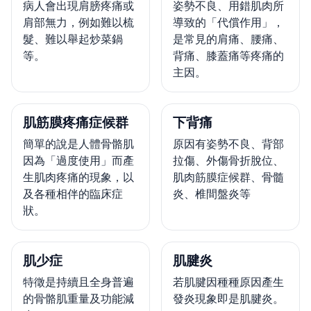
病人會出現肩膀疼痛或
姿勢不良、用錯肌肉所
肩部無力，例如難以梳
導致的「代償作用」，
髮、難以舉起炒菜鍋
是常見的肩痛、腰痛、
等。
背痛、膝蓋痛等疼痛的
主因。
肌筋膜疼痛症候群
下背痛
簡單的說是人體骨骼肌
原因有姿勢不良、背部
因為「過度使用」而產
拉傷、外傷骨折脫位、
生肌肉疼痛的現象，以
肌肉筋膜症候群、骨髓
及各種相伴的臨床症
炎、椎間盤炎等
狀。
肌少症
肌腱炎
特徵是持續且全身普遍
若肌腱因種種原因產生
的骨骼肌重量及功能減
發炎現象即是肌腱炎。