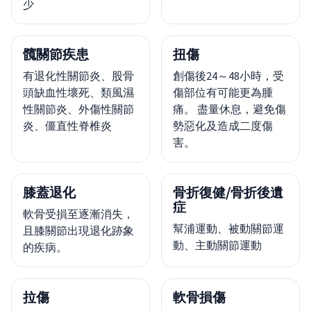
少
髖關節疾患
扭傷
有退化性關節炎、股骨
創傷後24～48小時，受
頭缺血性壞死、類風濕
傷部位有可能更為腫
性關節炎、外傷性關節
痛。 盡量休息，避免傷
炎、僵直性脊椎炎
勢惡化及造成二度傷
害。
膝蓋退化
骨折復健/骨折後遺
症
軟骨受損至逐漸消失，
幫浦運動、被動關節運
且膝關節出現退化跡象
動、主動關節運動
的疾病。
拉傷
軟骨損傷