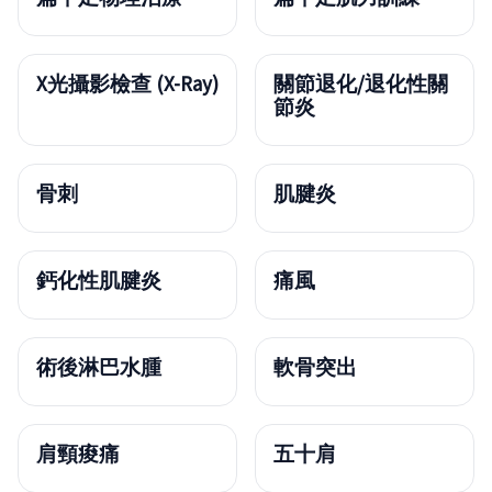
X光攝影檢查 (X-Ray)
關節退化/退化性關
節炎
骨刺
肌腱炎
鈣化性肌腱炎
痛風
術後淋巴水腫
軟骨突出
肩頸痠痛
五十肩