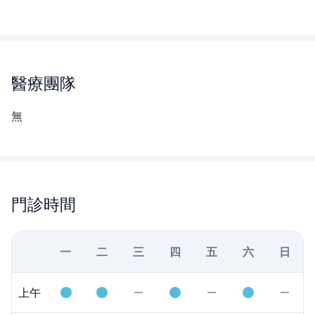
醫療團隊
無
門診時間
一
二
三
四
五
六
日
上午