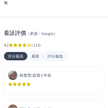
無
看診評價
（來源：Google）
4.2
(
113
)
評分最高
最新
評分最低
林惠瑩
/
超過 6 年前