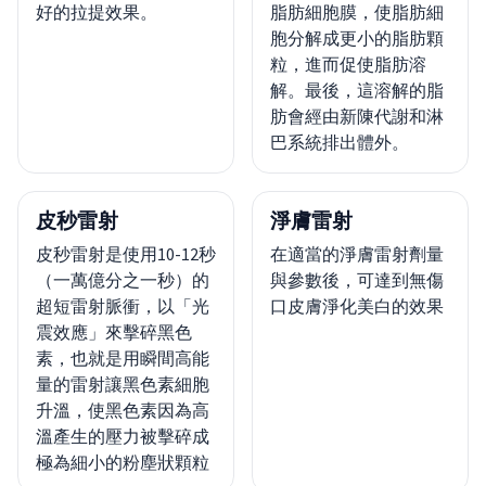
好的拉提效果。
脂肪細胞膜，使脂肪細
胞分解成更小的脂肪顆
粒，進而促使脂肪溶
解。最後，這溶解的脂
肪會經由新陳代謝和淋
巴系統排出體外。
皮秒雷射
淨膚雷射
皮秒雷射是使用10-12秒
在適當的淨膚雷射劑量
（一萬億分之一秒）的
與參數後，可達到無傷
超短雷射脈衝，以「光
口皮膚淨化美白的效果
震效應」來擊碎黑色
素，也就是用瞬間高能
量的雷射讓黑色素細胞
升溫，使黑色素因為高
溫產生的壓力被擊碎成
極為細小的粉塵狀顆粒