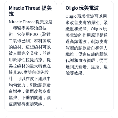
Miracle Thread 提美
Oligio 玩美電波
拉
Oligio 玩美電波可以用
Miracle Thread提美拉是
來改善皮膚的彈性、緊
一種醫學美容治療技
緻度和光澤。Oligio 玩
術，它使用PDO（聚對
美電波的作用原理是通
二氧環已酮）材料製成
過高頻電波，刺激皮膚
的線材。這些線材可以
深層的膠原蛋白和彈力
被人體完全吸收，並適
纖維，促進皮膚的新陳
用於線性拉提治療。提
代謝和血液循環，從而
美拉線材的最大特色在
達到抗衰老、提拉、瘦
於其360度雙向倒鉤設
臉等效果。
計，可以在皮下組織中
均勻受力，刺激膠原蛋
白增生，從而改善皮膚
鬆弛、下垂的問題，讓
皮膚變得更加緊緻。