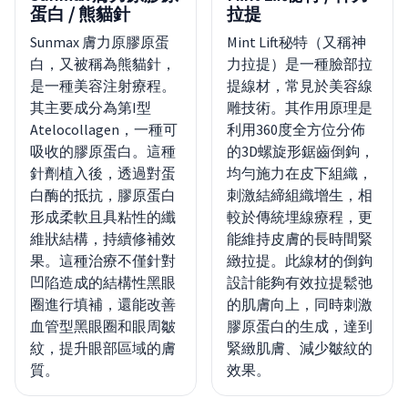
蛋白 / 熊貓針
拉提
Sunmax 膚力原膠原蛋
Mint Lift秘特（又稱神
白，又被稱為熊貓針，
力拉提）是一種臉部拉
是一種美容注射療程。
提線材，常見於美容線
其主要成分為第I型
雕技術。其作用原理是
Atelocollagen，一種可
利用360度全方位分佈
吸收的膠原蛋白。這種
的3D螺旋形鋸齒倒鉤，
針劑植入後，透過對蛋
均勻施力在皮下組織，
白酶的抵抗，膠原蛋白
刺激結締組織增生，相
形成柔軟且具粘性的纖
較於傳統埋線療程，更
維狀結構，持續修補效
能維持皮膚的長時間緊
果。這種治療不僅針對
緻拉提。此線材的倒鉤
凹陷造成的結構性黑眼
設計能夠有效拉提鬆弛
圈進行填補，還能改善
的肌膚向上，同時刺激
血管型黑眼圈和眼周皺
膠原蛋白的生成，達到
紋，提升眼部區域的膚
緊緻肌膚、減少皺紋的
質。
效果。