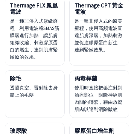
Thermage FLX 鳳凰
Thermage CPT 黃金
電波
電波
是一種非侵入式緊緻療
是一種非侵入式的醫美
程，利用電波將SMAS筋
療程，使用高頻電波直
膜層進行加熱，讓肌膚
達肌膚深層，加熱刺激
組織收縮、刺激膠原蛋
並促進膠原蛋白新生，
白的增生，達到肌膚緊
達到緊緻效果。
緻療的效果。
除毛
肉毒桿菌
透過真空、雷射除去身
使用時直接把藥注射到
體上的毛髮
治療部位，阻斷神經肌
肉間的聯繫，藉由放鬆
肌肉以達到消除皺紋
玻尿酸
膠原蛋白增生劑