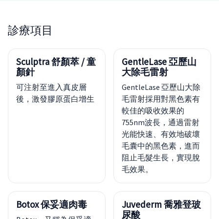
診療項目
Sculptra 舒顏萃 / 童
GentleLase 亞歷山
顏針
大除毛雷射
可注射至進入真皮層
GentleLase 亞歷山大除
後，激發膠原蛋白增生
毛雷射採用對黑色素有
較佳的吸收效果的
755nm波長，通過雷射
光能快速、有效地破壞
毛囊中的黑色素，進而
阻止毛髮生長，實現脫
毛效果。
Botox 保妥適肉毒
Juvederm 喬雅登玻
尿酸