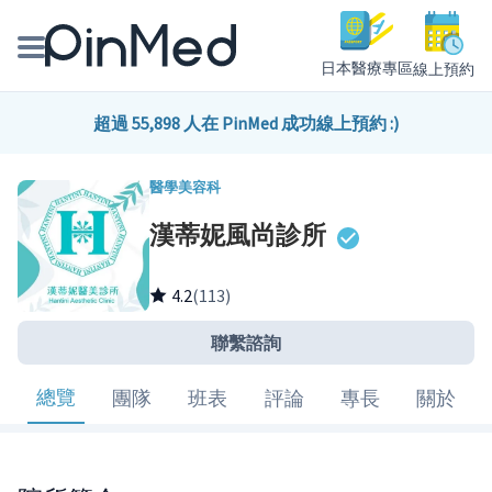
日本醫療專區
線上預約
線上預約醫師、院所
超過 55,898 人在 PinMed 成功線上預約 :)
醫師專欄專訪
醫學美容科
漢蒂妮風尚診所
健康主題館
我是醫療人員
4.2
(113)
聯繫諮詢
總覽
團隊
班表
評論
專長
關於