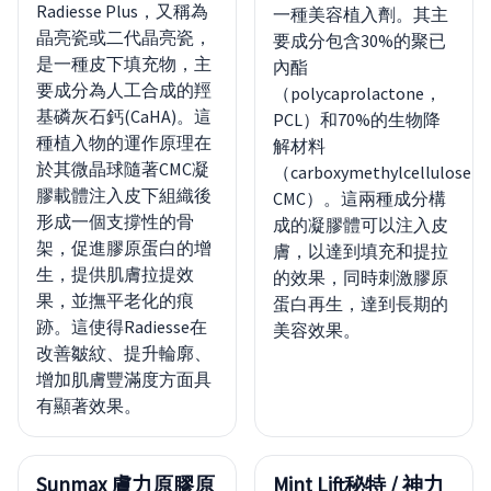
Radiesse Plus，又稱為
一種美容植入劑。其主
晶亮瓷或二代晶亮瓷，
要成分包含30%的聚已
是一種皮下填充物，主
內酯
要成分為人工合成的羥
（polycaprolactone，
基磷灰石鈣(CaHA)。這
PCL）和70%的生物降
種植入物的運作原理在
解材料
於其微晶球隨著CMC凝
（carboxymethylcellulose，
膠載體注入皮下組織後
CMC）。這兩種成分構
形成一個支撐性的骨
成的凝膠體可以注入皮
架，促進膠原蛋白的增
膚，以達到填充和提拉
生，提供肌膚拉提效
的效果，同時刺激膠原
果，並撫平老化的痕
蛋白再生，達到長期的
跡。這使得Radiesse在
美容效果。
改善皺紋、提升輪廓、
增加肌膚豐滿度方面具
有顯著效果。
Sunmax 膚力原膠原
Mint Lift秘特 / 神力