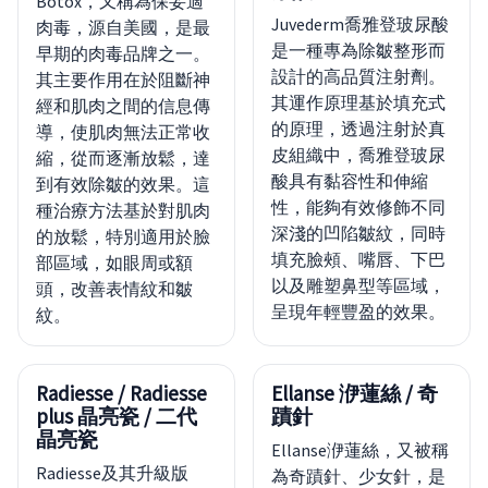
Botox，又稱為保妥適
Juvederm喬雅登玻尿酸
肉毒，源自美國，是最
是一種專為除皺整形而
早期的肉毒品牌之一。
設計的高品質注射劑。
其主要作用在於阻斷神
其運作原理基於填充式
經和肌肉之間的信息傳
的原理，透過注射於真
導，使肌肉無法正常收
皮組織中，喬雅登玻尿
縮，從而逐漸放鬆，達
酸具有黏容性和伸縮
到有效除皺的效果。這
性，能夠有效修飾不同
種治療方法基於對肌肉
深淺的凹陷皺紋，同時
的放鬆，特別適用於臉
填充臉頰、嘴唇、下巴
部區域，如眼周或額
以及雕塑鼻型等區域，
頭，改善表情紋和皺
呈現年輕豐盈的效果。
紋。
Radiesse / Radiesse
Ellanse 洢蓮絲 / 奇
plus 晶亮瓷 / 二代
蹟針
晶亮瓷
Ellanse洢蓮絲，又被稱
Radiesse及其升級版
為奇蹟針、少女針，是