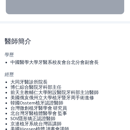
醫師
簡介
學歷
中國醫學大學牙醫系校友會台北分會副會長
經歷
大同牙醫診所院長
博仁綜合醫院牙科部主任
前天主教輔仁大學附設醫院牙科部主治醫師
美國俄亥俄州立大學植牙暨牙周手術進修
韓國Osstem植牙認證醫師
台灣微創植牙醫學會 研究員
北台灣牙醫植體醫學會 監事
SOV隱形矯正認證醫師
京達植牙系統台灣區講師
美國Hiossen植體 讀書會講師