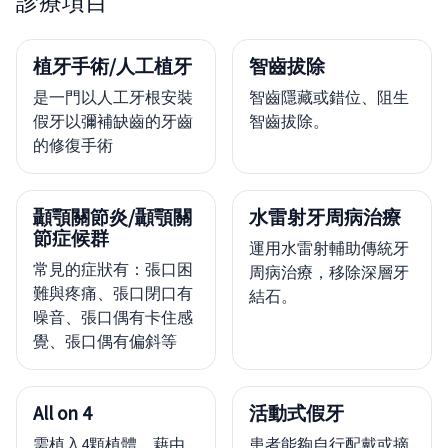
診療項目
植牙手術/人工植牙
智齒拔除
是一門以人工牙根安裝
智齒隱藏或錯位、阻生
假牙以彌補缺齒的牙齒
智齒拔除。
的修復手術
顳顎關節炎/顳顎關
水雷射牙周病治療
節症候群
運用水雷射輔助傳統牙
常見的症狀有：張口困
周病治療，移除深層牙
難與疼痛、張口閉口有
結石。
噪音、張口偶有卡住感
覺、張口偶有偏斜等
All on 4
活動式假牙
需植入4顆植體，藉由
患者能夠自行配戴或摘