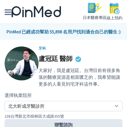
日本醫療專區
線上預約
線上預約醫師、院所
PinMed 已經成功幫助 55,898 名用戶找到適合自己的醫生 :)
醫師專欄專訪
牙科
盧冠廷
醫師
健康主題館
大家好，我是盧冠廷。台灣目前有很多角
我是醫療人員
落的醫療資源是相當匱乏的，我希望能讓
更多的人看見到宅牙科這件事。
選擇執業院所
238台灣新北市樹林區大成路355號
聯繫諮詢