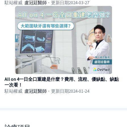
駐站權威
盧冠廷
醫師
・
更新日期
2024-03-27
All on 4一日全口重建是什麼？費用、流程、優缺點、缺點
一次看！
駐站權威
盧冠廷
醫師
・
更新日期
2024-01-24