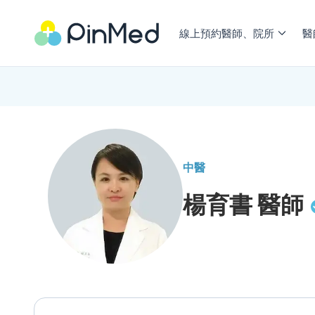
線上預約醫師、院所
醫
中醫
楊育書
醫師