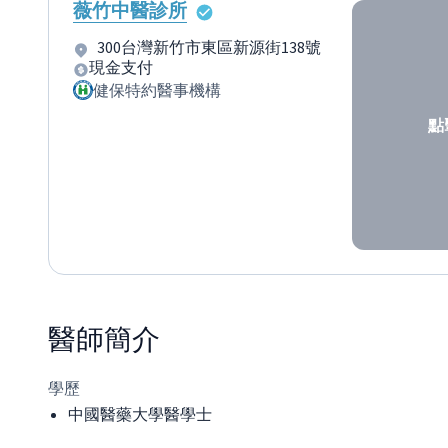
薇竹中醫診所
300台灣新竹市東區新源街138號
現金支付
健保特約醫事機構
點
醫師
簡介
學歷
中國醫藥大學醫學士