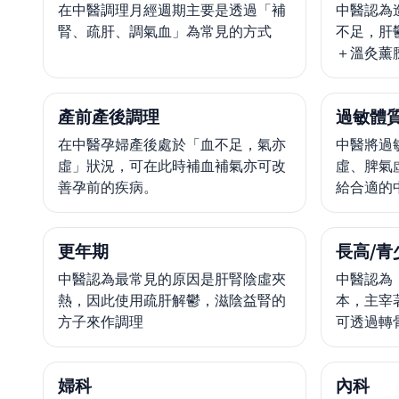
在中醫調理月經週期主要是透過「補
中醫認為
腎、疏肝、調氣血」為常見的方式
不足，肝
＋溫灸薰
產前產後調理
過敏體
在中醫孕婦產後處於「血不足，氣亦
中醫將過
虛」狀況，可在此時補血補氣亦可改
虛、脾氣
善孕前的疾病。
給合適的
更年期
長高/青
中醫認為最常見的原因是肝腎陰虛夾
中醫認為
熱，因此使用疏肝解鬱，滋陰益腎的
本，主宰
方子來作調理
可透過轉
婦科
內科