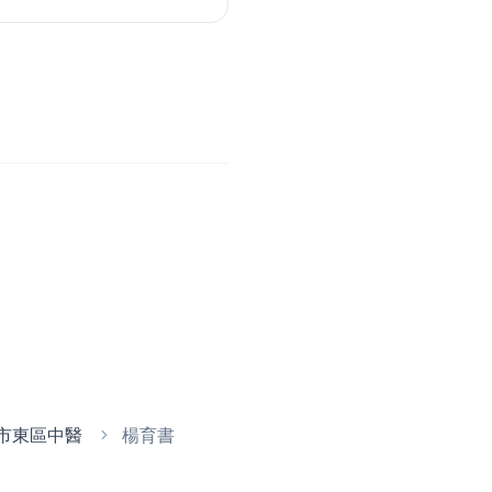
市東區中醫
楊育書