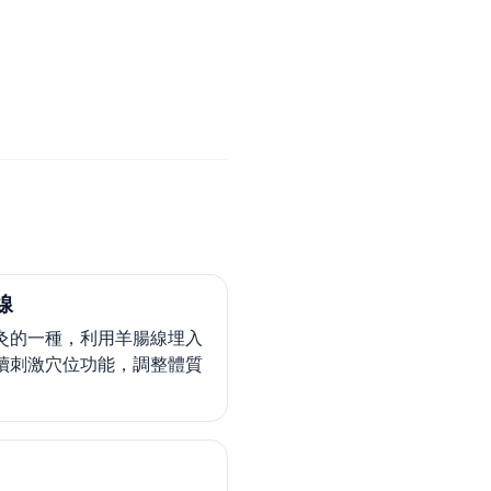
線
灸的一種，利用羊腸線埋入
續刺激穴位功能，調整體質