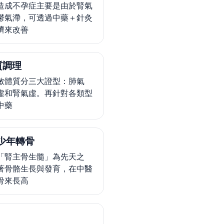
造成不孕症主要是由於腎氣
鬱氣滯，可透過中藥＋針灸
臍來改善
質調理
敏體質分三大證型：肺氣
虛和腎氣虛。再針對各類型
中藥
少年轉骨
「腎主骨生髓」為先天之
著骨骼生長與發育，在中醫
骨來長高