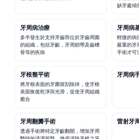
缺牙處傾
牙周病治療
牙周病
多半發生於支持牙齒而位於牙齒周圍
輕微的病
的組織，包括牙齦，牙周韌帶及齒槽
嚴重的牙
骨等的疾病
手術才可
牙根整平術
牙周病
將牙根表面的牙菌斑刮除掉，使牙根
表面恢復乾淨與光滑，促使牙周組織
癒合
牙周翻瓣手術
雷射牙
透過手術將特定牙齦翻開，增加牙周
醫師的清潔視野，徹底清除牙根之牙