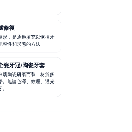
齒修復
復形，是通過填充以恢復牙
完整性和形態的方法
全瓷牙冠/陶瓷牙套
玻璃陶瓷研磨而製，材質多
鋯。無論色澤、紋理、透光
牙。