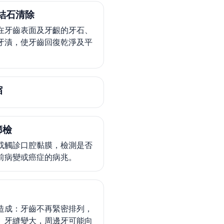
結石清除
在牙齒表面及牙齦的牙石、
牙漬，使牙齒回復乾淨及平
縮
篩檢
或觸診口腔黏膜，檢測是否
前病變或癌症的病兆。
造成：牙齒不再緊密排列，
、牙縫變大，周邊牙可能向