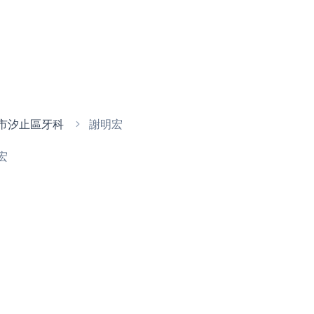
市汐止區牙科
謝明宏
宏