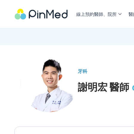
線上預約醫師、院所
醫
牙科
謝明宏
醫師