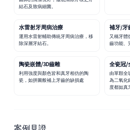
結石及致病細菌。
水雷射牙周病治療
補牙/牙
運用水雷射輔助傳統牙周病治療，移
又稱牙體
除深層牙結石。
齒功能、
陶瓷嵌體/3D齒雕
全瓷冠/
利用強度與顏色皆和真牙相仿的陶
由單顆全
瓷，如拼圖般補上牙齒的缺損處
為二氧化
度都如真
案例見證