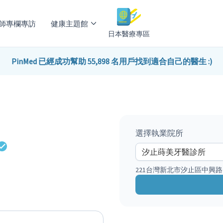
師專欄專訪
健康主題館
日本醫療專區
PinMed 已經成功幫助 55,898 名用戶找到適合自己的醫生 :)
選擇執業院所
221台灣新北市汐止區中興路1