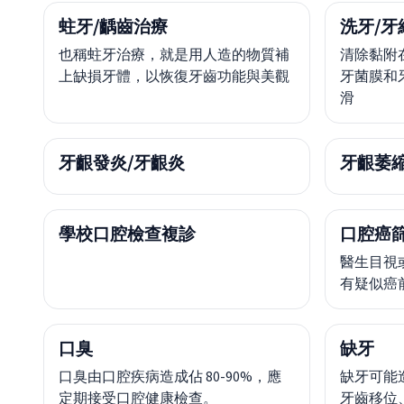
蛀牙/齲齒治療
洗牙/牙
也稱蛀牙治療，就是用人造的物質補
清除黏附
上缺損牙體，以恢復牙齒功能與美觀
牙菌膜和
滑
牙齦發炎/牙齦炎
牙齦萎
學校口腔檢查複診
口腔癌
醫生目視
有疑似癌
口臭
缺牙
口臭由口腔疾病造成佔 80-90%，應
缺牙可能
定期接受口腔健康檢查。
牙齒移位