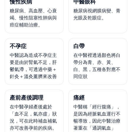
慢性疾病
中醫眼科
糖尿病、高血壓、心衰
糖尿病視網膜病變、青
竭、慢性阻塞性肺病與
光眼及乾眼症。
癌症輔助治療。
不孕症
白帶
中醫認為造成不孕症主
在中醫裡透過顏色將白
要是由於腎氣不足，肝
帶分為青、赤、黃、
鬱氣滯，可透過中藥＋
白、黑，五種各對應不
針灸＋溫灸薰臍來改善
同症狀
產前產後調理
痛經
在中醫孕婦產後處於
中醫稱「經行腹痛」，
「血不足，氣亦虛」狀
是因為經脈氣血運行不
況，可在此時補血補氣
暢導致，因此中醫治療
亦可改善孕前的疾病。
著重在「通調氣血」