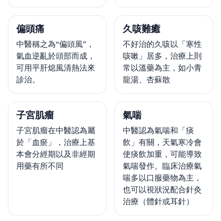
偏頭痛
久咳難癒
中醫稱之為“偏頭風”，
不好治的久咳以「寒性
氣血逆亂於頭部而成，
咳嗽」居多，治療上則
可用平肝熄風清熱法來
常以溫藥為主，如小青
診治。
龍湯、杏蘇散
子宮肌瘤
氣喘
子宮肌瘤在中醫認為屬
中醫認為氣喘和「痰
於「血瘀」，治療上基
飲」有關，天氣寒冷會
本會分經期以及非經期
使痰飲加重，可能導致
用藥有所不同
氣喘發作。臨床治療氣
喘多以口服藥物為主，
也可以視狀況配合針灸
治療（體針或耳針）