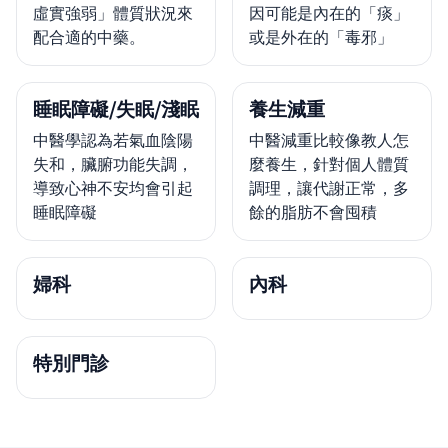
虛實強弱」體質狀況來
因可能是內在的「痰」
配合適的中藥。
或是外在的「毒邪」
睡眠障礙/失眠/淺眠
養生減重
中醫學認為若氣血陰陽
中醫減重比較像教人怎
失和，臟腑功能失調，
麼養生，針對個人體質
導致心神不安均會引起
調理，讓代謝正常，多
睡眠障礙
餘的脂肪不會囤積
婦科
內科
特別門診