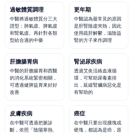
過敏體質調理
更年期
中醫將過敏體質分三大
中醫認為最常見的原因
證型：肺氣虛、脾氣虛
是肝腎陰虛夾熱，因此
和腎氣虛。再針對各類
使用疏肝解鬱，滋陰益
型給合適的中藥
腎的方子來作調理
肝膽腸胃病
腎泌尿疾病
中醫的肝膽腸胃和西醫
透過艾灸活絡血液循
的消化系統緊密相關，
環，可幫助尿毒素排
可透過健脾益胃來好好
出，延緩腎臟病惡化是
改善
有幫助的
皮膚疾病
癌症
在中醫可透過把脈診
在中醫只要出現腫塊或
斷，依照「陰陽寒熱、
硬塊，都認為是癌，原