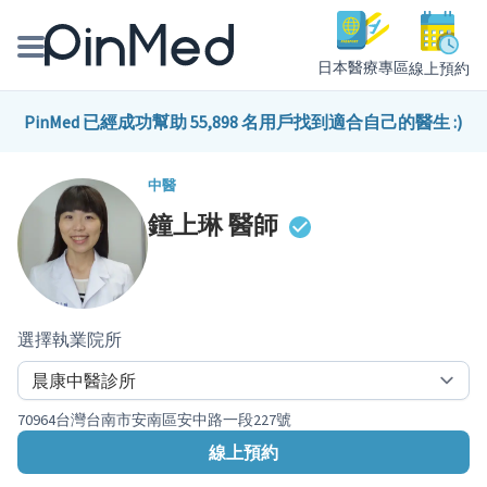
日本醫療專區
線上預約
線上預約醫師、院所
PinMed 已經成功幫助 55,898 名用戶找到適合自己的醫生 :)
醫師專欄專訪
中醫
鐘上琳
醫師
健康主題館
我是醫療人員
選擇執業院所
70964台灣台南市安南區安中路一段227號
線上預約