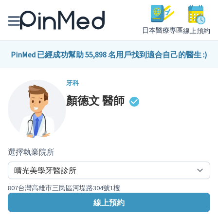
日本醫療專區
線上預約
線上預約醫師、院所
PinMed 已經成功幫助 55,898 名用戶找到適合自己的醫生 :)
醫師專欄專訪
牙科
顏德文
醫師
健康主題館
我是醫療人員
選擇執業院所
807台灣高雄市三民區河堤路304號1樓
線上預約