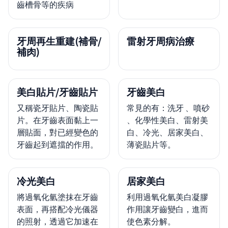
齒槽骨等的疾病
牙周再生重建(補骨/
雷射牙周病治療
補肉)
美白貼片/牙齒貼片
牙齒美白
又稱瓷牙貼片、陶瓷貼
常見的有：洗牙 、噴砂
片。在牙齒表面黏上一
、化學性美白、雷射美
層貼面，對已經變色的
白、冷光、居家美白、
牙齒起到遮擋的作用。
薄瓷貼片等。
冷光美白
居家美白
將過氧化氫塗抹在牙齒
利用過氧化氫美白凝膠
表面，再搭配冷光儀器
作用讓牙齒變白，進而
的照射，透過它加速在
使色素分解。