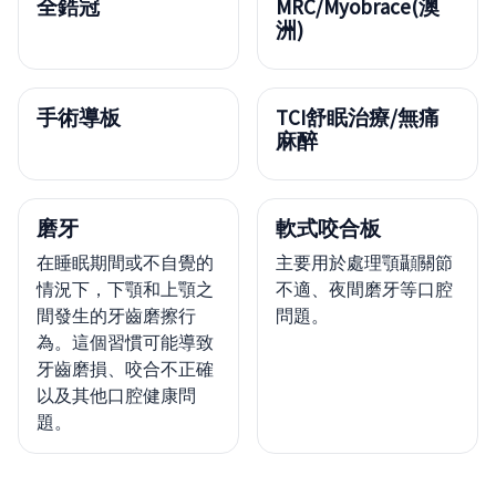
全鋯冠
MRC/Myobrace(澳
洲)
手術導板
TCI舒眠治療/無痛
麻醉
磨牙
軟式咬合板
在睡眠期間或不自覺的
主要用於處理顎顳關節
情況下，下顎和上顎之
不適、夜間磨牙等口腔
間發生的牙齒磨擦行
問題。
為。這個習慣可能導致
牙齒磨損、咬合不正確
以及其他口腔健康問
題。