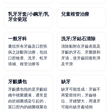
乳牙牙套/小鋼牙/乳
兒童根管治療
牙全瓷冠
一般牙科
洗牙/牙結石清除
囊括所有牙齒及口腔疾
清除黏附在牙齒表面及
病之診斷與治療，包括
牙齦的牙石、牙菌膜和
口腔檢查、洗牙、蛀牙
牙漬，使牙齒回復乾淨
填補、根管治療等
及平滑
牙齦膿包
缺牙
牙齦膿包指的是牙齦組
缺牙可能造成：牙齒不
織中積聚膿液，通常是
再緊密排列，牙齒移
由於細菌感染引起的，
位、牙縫變大，周邊牙
當口腔內的細菌積聚在
可能向缺牙處傾倒