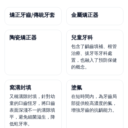
矯正牙齒/傳統牙套
金屬矯正器
陶瓷矯正器
兒童牙科
包含了齲齒填補、根管
治療、拔牙等牙科處
置，也融入了預防保健
的概念。
窩溝封填
塗氟
又稱溝隙封填，針對幼
在短時間內，為牙齒局
童的臼齒恆牙，將臼齒
部提供較高濃度的氟，
表面深淺不一的溝隙填
增強牙齒的抗齲能力。
平，避免細菌滋生，降
低蛀牙率。