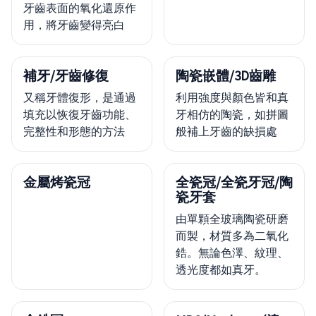
牙齒表面的氧化還原作
用，將牙齒變得亮白
補牙/牙齒修復
陶瓷嵌體/3D齒雕
又稱牙體復形，是通過
利用強度與顏色皆和真
填充以恢復牙齒功能、
牙相仿的陶瓷，如拼圖
完整性和形態的方法
般補上牙齒的缺損處
金屬烤瓷冠
全瓷冠/全瓷牙冠/陶
瓷牙套
由單顆全玻璃陶瓷研磨
而製，材質多為二氧化
鋯。無論色澤、紋理、
透光度都如真牙。