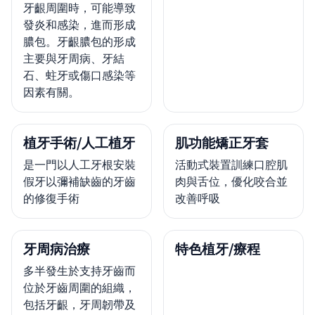
牙齦周圍時，可能導致
發炎和感染，進而形成
膿包。牙齦膿包的形成
主要與牙周病、牙結
石、蛀牙或傷口感染等
因素有關。
植牙手術/人工植牙
肌功能矯正牙套
是一門以人工牙根安裝
活動式裝置訓練口腔肌
假牙以彌補缺齒的牙齒
肉與舌位，優化咬合並
的修復手術
改善呼吸
牙周病治療
特色植牙/療程
多半發生於支持牙齒而
位於牙齒周圍的組織，
包括牙齦，牙周韌帶及