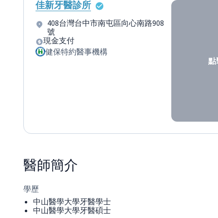
佳新牙醫診所
408台灣台中市南屯區向心南路908
號
現金支付
健保特約醫事機構
點
醫師
簡介
學歷
中山醫學大學牙醫學士
中山醫學大學牙醫碩士