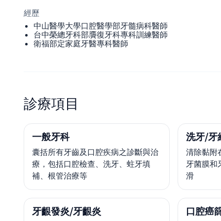
經歷
中山醫學大學口腔醫學部牙髓病科醫師
台中榮總牙科部贗復牙科專科訓練醫師
衛福部定家庭牙醫專科醫師
診療項目
一般牙科
洗牙/牙
囊括所有牙齒及口腔疾病之診斷與治
清除黏附
療，包括口腔檢查、洗牙、蛀牙填
牙菌膜和
補、根管治療等
滑
牙齦發炎/牙齦炎
口腔癌