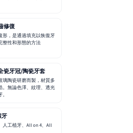
齒修復
復形，是通過填充以恢復牙
完整性和形態的方法
全瓷牙冠/陶瓷牙套
玻璃陶瓷研磨而製，材質多
鋯。無論色澤、紋理、透光
牙。
假牙
工植牙、All on 4、All