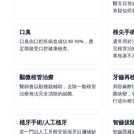
醫生目視
有疑似癌
口臭
根尖手
口臭由口腔疾病造成佔 80-90%，應
通常用於
定期接受口腔健康檢查。
完根管治
果拖著不
顯微根管治療
牙齒再
醫師會以顯微鏡輔助，去除一般根管
局部麻醉
治療無法完全清除的細菌。
圍病變，
行逆向根
植牙手術/人工植牙
智齒拔
是一門以人工牙根安裝假牙以彌補缺
智齒隱藏