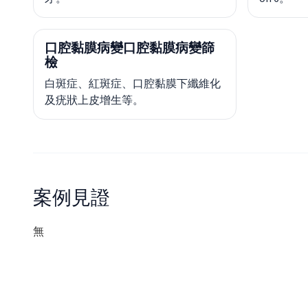
口腔黏膜病變口腔黏膜病變篩
檢
白斑症、紅斑症、口腔黏膜下纖維化
及疣狀上皮增生等。
案例見證
無