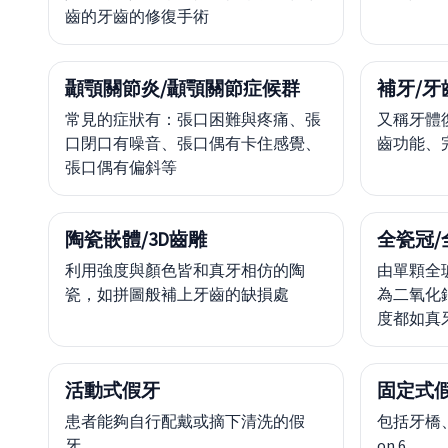
齒的牙齒的修復手術
顳顎關節炎/顳顎關節症候群
補牙/牙
常見的症狀有：張口困難與疼痛、張
又稱牙體
口閉口有噪音、張口偶有卡住感覺、
齒功能、
張口偶有偏斜等
陶瓷嵌體/3D齒雕
全瓷冠/
利用強度與顏色皆和真牙相仿的陶
由單顆全
瓷，如拼圖般補上牙齒的缺損處
為二氧化
度都如真
活動式假牙
固定式
患者能夠自行配戴或摘下清洗的假
包括牙橋、人
牙。
on 6。