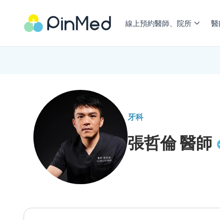
線上預約醫師、院所
醫
牙科
張哲倫
醫師