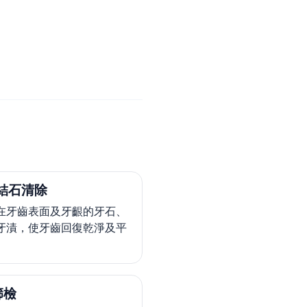
結石清除
在牙齒表面及牙齦的牙石、
牙漬，使牙齒回復乾淨及平
篩檢