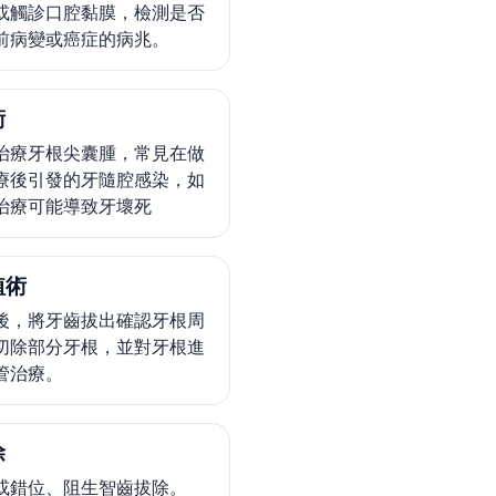
或觸診口腔黏膜，檢測是否
前病變或癌症的病兆。
術
治療牙根尖囊腫，常見在做
療後引發的牙隨腔感染，如
治療可能導致牙壞死
植術
後，將牙齒拔出確認牙根周
切除部分牙根，並對牙根進
管治療。
除
或錯位、阻生智齒拔除。