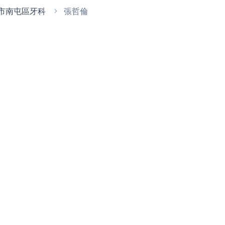
市南屯區牙科
張哲倫