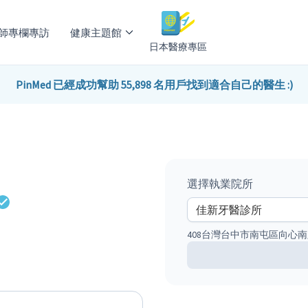
師專欄專訪
健康主題館
日本醫療專區
PinMed 已經成功幫助 55,898 名用戶找到適合自己的醫生 :)
選擇執業院所
408台灣台中市南屯區向心南