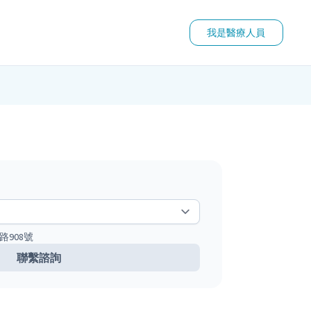
我是醫療人員
路908號
聯繫諮詢