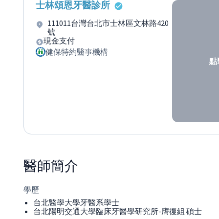
士林頌恩牙醫診所
111011台灣台北市士林區文林路420
號
現金支付
健保特約醫事機構
點
醫師
簡介
學歷
台北醫學大學牙醫系學士
台北陽明交通大學臨床牙醫學研究所-膺復組 碩士