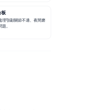
合板
處理顎顳關節不適、夜間磨
問題。