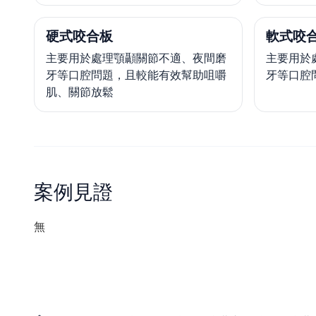
硬式咬合板
軟式咬
主要用於處理顎顳關節不適、夜間磨
主要用於
牙等口腔問題，且較能有效幫助咀嚼
牙等口腔
肌、關節放鬆
案例見證
無