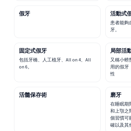
假牙
活動式
患者能夠
牙。
固定式假牙
局部活
包括牙橋、人工植牙、All on 4、All
又稱小螃
on 6。
用的假牙
性
活髓保存術
磨牙
在睡眠期
和上顎之
個習慣可
確以及其