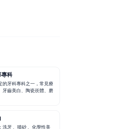
形專科
定的牙科專科之一，常見療
、牙齒美白、陶瓷崁體、磨
白
：洗牙 、噴砂 、化學性美