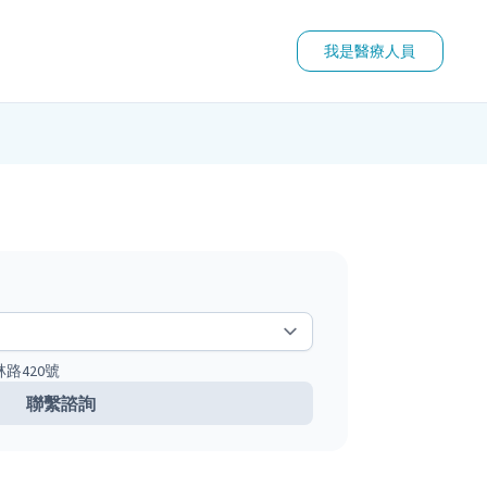
我是醫療人員
路420號
聯繫諮詢