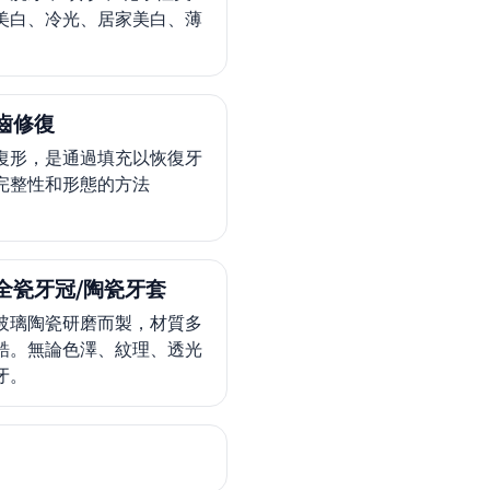
美白、冷光、居家美白、薄
。
齒修復
復形，是通過填充以恢復牙
完整性和形態的方法
全瓷牙冠/陶瓷牙套
玻璃陶瓷研磨而製，材質多
鋯。無論色澤、紋理、透光
牙。