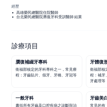
經歷
高雄榮民總醫院住院醫師
台北榮民總醫院膺復牙科受訓醫師 結業
診療項目
贋復補綴牙專科
牙體復
衛福部核定的牙科專科之一，常見療
衛福部核
程：牙齒貼片、假牙、牙橋、牙冠等
程：補牙
牙處理等
一般牙科
牙齒美
囊括所有牙齒及口腔疾病之診斷與治
常見的有