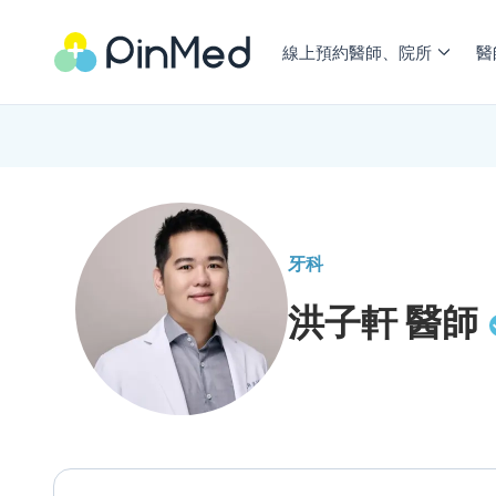
線上預約醫師、院所
醫
牙科
洪子軒
醫師