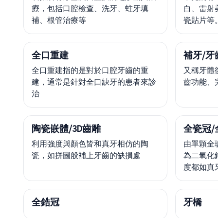
療，包括口腔檢查、洗牙、蛀牙填
白、雷射
補、根管治療等
瓷貼片等
全口重建
補牙/牙
全口重建指的是對於口腔牙齒的重
又稱牙體
建，通常是針對全口缺牙的患者來診
齒功能、
治
陶瓷嵌體/3D齒雕
全瓷冠/
利用強度與顏色皆和真牙相仿的陶
由單顆全
瓷，如拼圖般補上牙齒的缺損處
為二氧化
度都如真
全鋯冠
牙橋