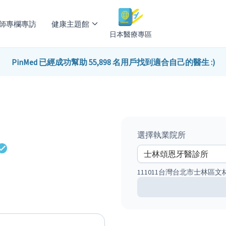
師專欄專訪
健康主題館
日本醫療專區
PinMed 已經成功幫助 55,898 名用戶找到適合自己的醫生 :)
選擇執業院所
111011台灣台北市士林區文林