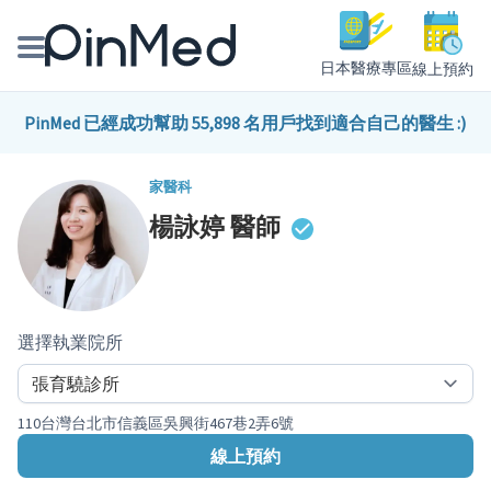
日本醫療專區
線上預約
線上預約醫師、院所
PinMed 已經成功幫助 55,898 名用戶找到適合自己的醫生 :)
醫師專欄專訪
家醫科
楊詠婷
醫師
健康主題館
我是醫療人員
選擇執業院所
110台灣台北市信義區吳興街467巷2弄6號
線上預約