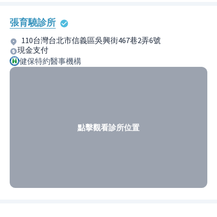
張育驍診所
110台灣台北市信義區吳興街467巷2弄6號
現金支付
健保特約醫事機構
點擊觀看診所位置