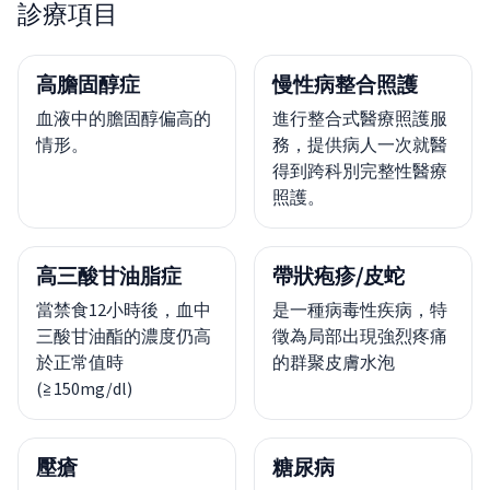
診療項目
高膽固醇症
慢性病整合照護
血液中的膽固醇偏高的
進行整合式醫療照護服
情形。
務，提供病人一次就醫
得到跨科別完整性醫療
照護。
高三酸甘油脂症
帶狀疱疹/皮蛇
當禁食12小時後，血中
是一種病毒性疾病，特
三酸甘油酯的濃度仍高
徵為局部出現強烈疼痛
於正常值時
的群聚皮膚水泡
(≧150mg/dl)
壓瘡
糖尿病