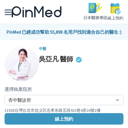
日本醫療專區
線上預約
線上預約醫師、院所
PinMed 已經成功幫助 55,898 名用戶找到適合自己的醫生 :)
醫師專欄專訪
中醫
吳亞凡
醫師
健康主題館
我是醫療人員
選擇執業院所
11028台灣台北市信义区忠孝东路五段423巷4弄24號1樓
線上預約