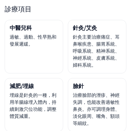
診療項目
中醫兒科
針灸/艾灸
過敏、過動、性早熟和
針灸主要治療痛症、耳
發展遲緩。
鼻喉疾患、腸胃系統、
呼吸系統、精神系統、
神經系統、皮膚系統、
婦科系統。
減肥/埋線
臉針
埋線是針灸的一種，利
治療臉部的溼疹、神經
用羊腸線埋入體內，持
失調，也能改善過敏性
續刺激穴位功能，調整
鼻炎。亦可調理身體、
體質減重。
淡化眼周、嘴角、額頭
等細紋。