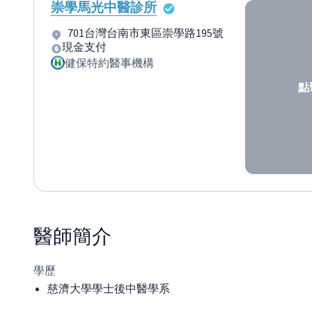
崇學馬光中醫診所
701台灣台南市東區崇學路195號
現金支付
健保特約醫事機構
點
醫師
簡介
學歷
慈濟大學學士後中醫學系