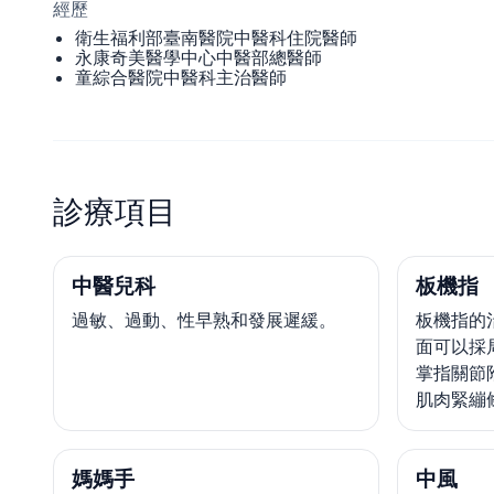
經歷
衛生福利部臺南醫院中醫科住院醫師
永康奇美醫學中心中醫部總醫師
童綜合醫院中醫科主治醫師
診療項目
中醫兒科
板機指
過敏、過動、性早熟和發展遲緩。
板機指的
面可以採
掌指關節
肌肉緊繃
媽媽手
中風