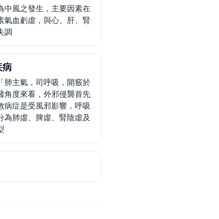
為中風之發生，主要因素在
素氣血虧虛，與心、肝、腎
失調
疾病
「肺主氣，司呼吸，開竅於
醫角度來看，外邪侵襲首先
數病症是受風邪影響，呼吸
分為肺虛、脾虛、腎陰虛及
型