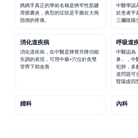
媽媽手真正的學術名稱是狹窄性肌腱
中醫學認
滑膜囊炎，典型的症狀是手腕在大拇
於患者平
指側的疼痛。
三臟陰陽
消化道疾病
呼吸道
消化道疾病，在中醫是脾胃升降功能
中醫認為
失調的表現，可用中藥+穴位針灸雙
鼻」，中
管齊下助改善
犯肺，多
道問題可
腎陽虛四
婦科
內科