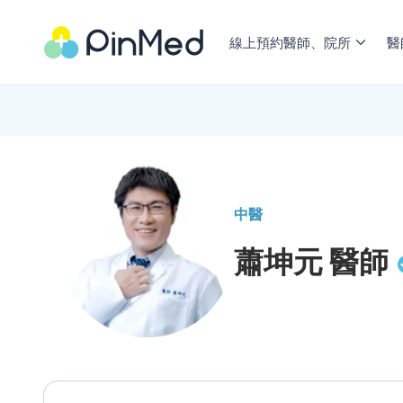
線上預約醫師、院所
醫
中醫
蕭坤元
醫師