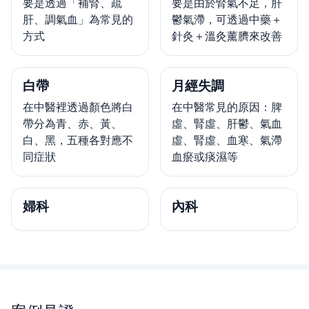
要是透過「補腎、疏
要是由於腎氣不足，肝
肝、調氣血」為常見的
鬱氣滯，可透過中藥＋
方式
針灸＋溫灸薰臍來改善
白帶
月經失調
在中醫裡透過顏色將白
在中醫常見的原因：脾
帶分為青、赤、黃、
虛、腎虛、肝鬱、氣血
白、黑，五種各對應不
虛、腎虛、血寒、氣滯
同症狀
血瘀或痰濕等
婦科
內科