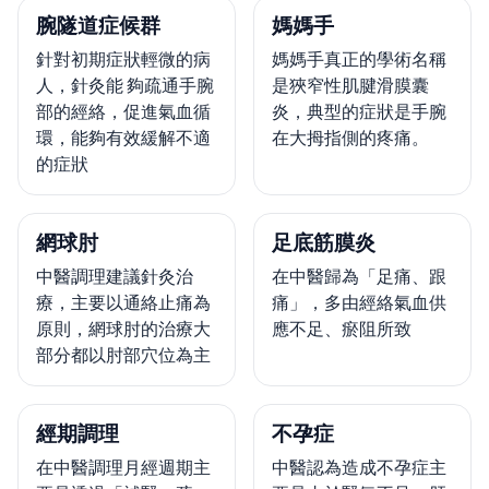
腕隧道症候群
媽媽手
針對初期症狀輕微的病
媽媽手真正的學術名稱
人，針灸能 夠疏通手腕
是狹窄性肌腱滑膜囊
部的經絡，促進氣血循
炎，典型的症狀是手腕
環，能夠有效緩解不適
在大拇指側的疼痛。
的症狀
網球肘
足底筋膜炎
中醫調理建議針灸治
在中醫歸為「足痛、跟
療，主要以通絡止痛為
痛」，多由經絡氣血供
原則，網球肘的治療大
應不足、瘀阻所致
部分都以肘部穴位為主
經期調理
不孕症
在中醫調理月經週期主
中醫認為造成不孕症主