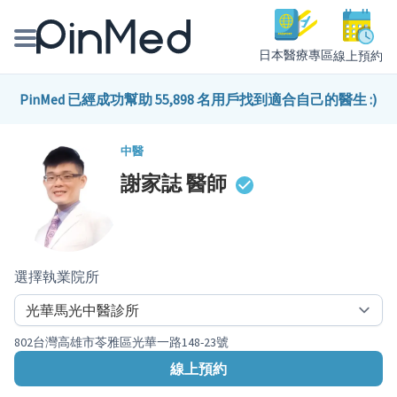
日本醫療專區
線上預約
線上預約醫師、院所
PinMed 已經成功幫助 55,898 名用戶找到適合自己的醫生 :)
醫師專欄專訪
中醫
謝家誌
醫師
健康主題館
我是醫療人員
選擇執業院所
802台灣高雄市苓雅區光華一路148-23號
線上預約