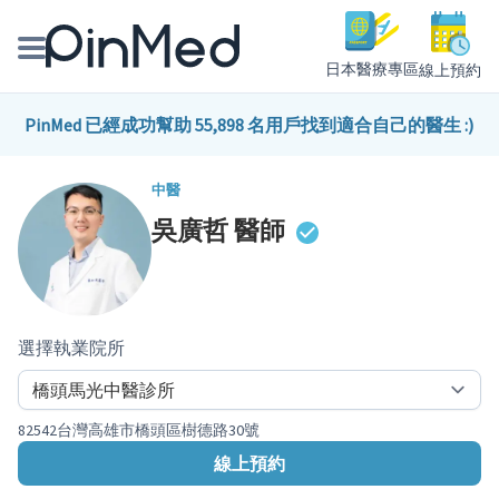
日本醫療專區
線上預約
線上預約醫師、院所
PinMed 已經成功幫助 55,898 名用戶找到適合自己的醫生 :)
醫師專欄專訪
中醫
吳廣哲
醫師
健康主題館
我是醫療人員
選擇執業院所
82542台灣高雄市橋頭區樹德路30號
線上預約