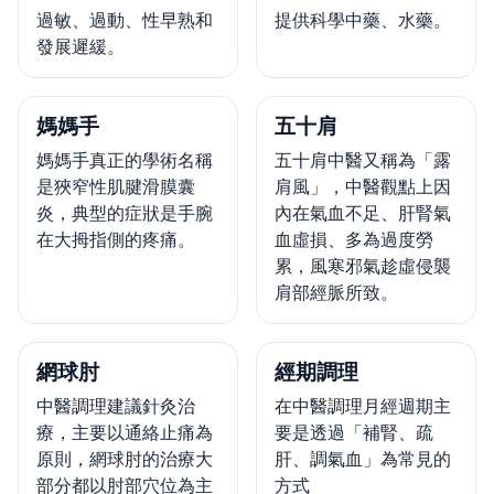
過敏、過動、性早熟和
提供科學中藥、水藥。
發展遲緩。
媽媽手
五十肩
媽媽手真正的學術名稱
五十肩中醫又稱為「露
是狹窄性肌腱滑膜囊
肩風」，中醫觀點上因
炎，典型的症狀是手腕
內在氣血不足、肝腎氣
在大拇指側的疼痛。
血虛損、多為過度勞
累，風寒邪氣趁虛侵襲
肩部經脈所致。
網球肘
經期調理
中醫調理建議針灸治
在中醫調理月經週期主
療，主要以通絡止痛為
要是透過「補腎、疏
原則，網球肘的治療大
肝、調氣血」為常見的
部分都以肘部穴位為主
方式