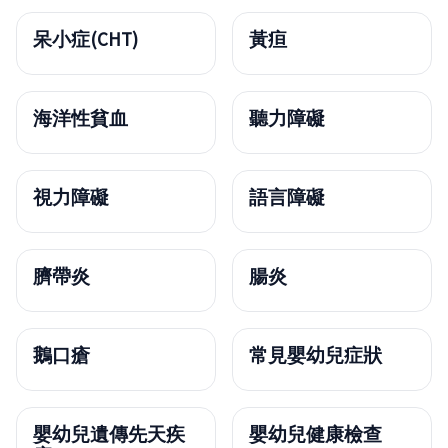
呆小症(CHT)
黃疸
海洋性貧血
聽力障礙
視力障礙
語言障礙
臍帶炎
腸炎
鵝口瘡
常見嬰幼兒症狀
嬰幼兒遺傳先天疾
嬰幼兒健康檢查