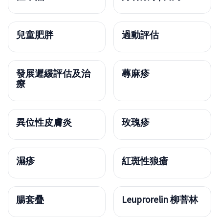
兒童肥胖
過動評估
發展遲緩評估及治
蕁麻疹
療
異位性皮膚炎
玫瑰疹
濕疹
紅斑性狼瘡
腸套疊
Leuprorelin 柳菩林