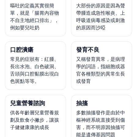
嘔吐的定義其實很簡
大部份的原因是因為聲
單，就是「腸胃內容物
帶腫造成急性喉炎、上
不自主地經口排出」，
呼吸道病毒感染或刺激
例如嬰兒吐奶
的原因而沙啞
口腔潰瘍
發育不良
常見的症狀有：紅腫、
又稱發育異常，是病理
長出水泡、白色破洞、
學的詞語，指細胞或器
舌頭與口腔黏膜出現白
官各種類型的異常生長
色斑點等等。
或發育
兒童營養諮詢
抽搐
供各年齡層兒童營養規
多數抽搐發作是由於中
劃及飲食小撇步，讓孩
樞神經系統直接受到傷
子健健康康的成長
害，而不明原因抽搐可
能是遺傳基因問題