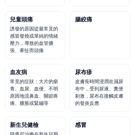
兒童頭痛
腸絞痛
誘發的原因從最常見的
感冒發燒或單純的情緒
壓力，導致的血管擴
張、牽扯而頭痛
血友病
尿布疹
常見的症狀：大片的瘀
皮膚長時間浸潤在濕尿
青、血尿、血便、不明
布中，受到尿液、糞便
原因地流鼻血、關節疼
刺激，尿布在接觸皮膚
痛、腫脹或緊繃等
的發炎反應
新生兒健檢
感冒
篩查可治療在新生兒期