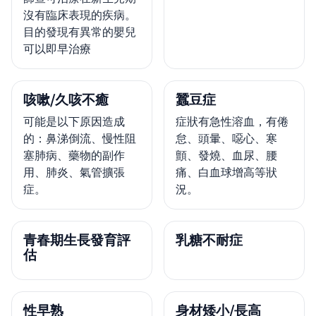
沒有臨床表現的疾病。
目的發現有異常的嬰兒
可以即早治療
咳嗽/久咳不癒
蠶豆症
可能是以下原因造成
症狀有急性溶血，有倦
的：鼻涕倒流、慢性阻
怠、頭暈、噁心、寒
塞肺病、藥物的副作
顫、發燒、血尿、腰
用、肺炎、氣管擴張
痛、白血球增高等狀
症。
況。
青春期生長發育評
乳糖不耐症
估
性早熟
身材矮小/長高