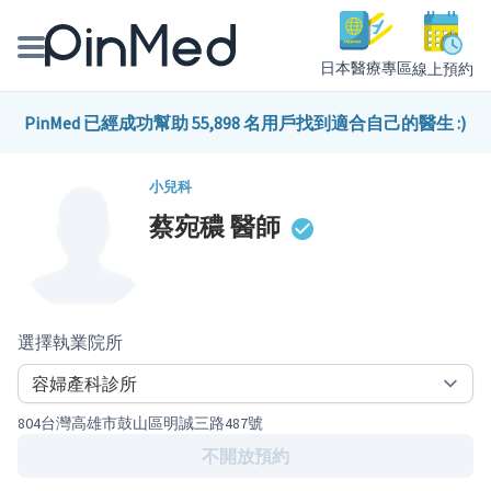
日本醫療專區
線上預約
線上預約醫師、院所
PinMed 已經成功幫助 55,898 名用戶找到適合自己的醫生 :)
醫師專欄專訪
小兒科
蔡宛穠
醫師
健康主題館
我是醫療人員
選擇執業院所
804台灣高雄市鼓山區明誠三路487號
不開放預約