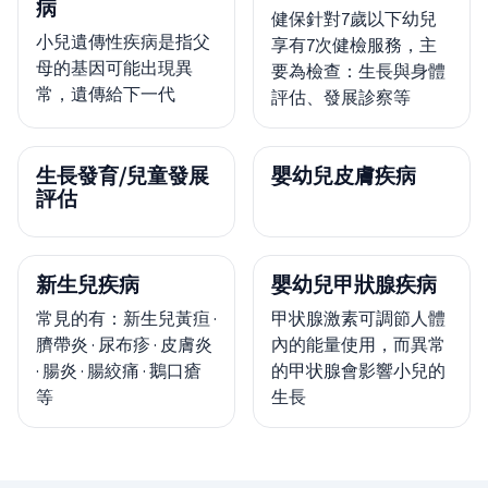
病
健保針對7歲以下幼兒
小兒遺傳性疾病是指父
享有7次健檢服務，主
母的基因可能出現異
要為檢查：生長與身體
常，遺傳給下一代
評估、發展診察等
生長發育/兒童發展
嬰幼兒皮膚疾病
評估
新生兒疾病
嬰幼兒甲狀腺疾病
常見的有：新生兒黃疸 ·
甲状腺激素可調節人體
臍帶炎 · 尿布疹 · 皮膚炎
內的能量使用，而異常
· 腸炎 · 腸絞痛 · 鵝口瘡
的甲状腺會影響小兒的
等
生長