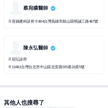
蔡宛穠
醫師
容婦產科診所
804台灣高雄市鼓山區明誠三路487號
陳永弘
醫師
冠弘診所
10463台灣台北市中山區北安路595巷20弄5號
其他人也搜尋了