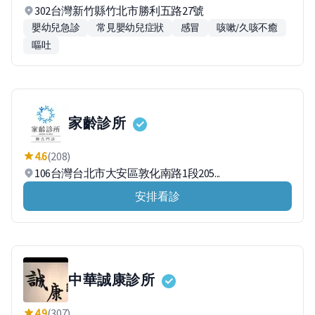
302台灣新竹縣竹北市勝利五路27號
嬰幼兒急診
常見嬰幼兒症狀
感冒
咳嗽/久咳不癒
嘔吐
家齡診所
4.6
(208)
106台灣台北市大安區敦化南路1段205...
安排看診
中華誠康診所
4.9
(307)