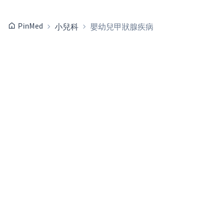
PinMed
小兒科
嬰幼兒甲狀腺疾病