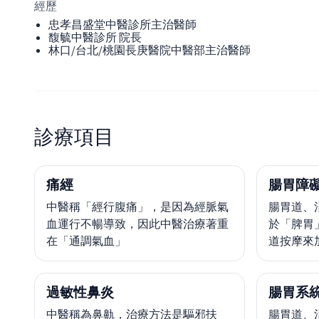
經歷
忠孝昌盛堂中醫診所主治醫師
馥毓中醫診所 院長
林口/台北/桃園長庚醫院中醫部主治醫師
診療項目
痛經
腸胃障
中醫稱「經行腹痛」，是因為經脈氣
腸胃道、
血運行不暢導致，因此中醫治療著重
於「脾胃
在「通調氣血」
道按摩來
過敏性鼻炎
腸胃系
中醫稱為鼻鼽，治療方法是驅邪扶
腸胃道、