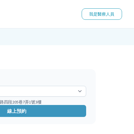
我是醫療人員
四段205巷7弄1號3樓
線上預約