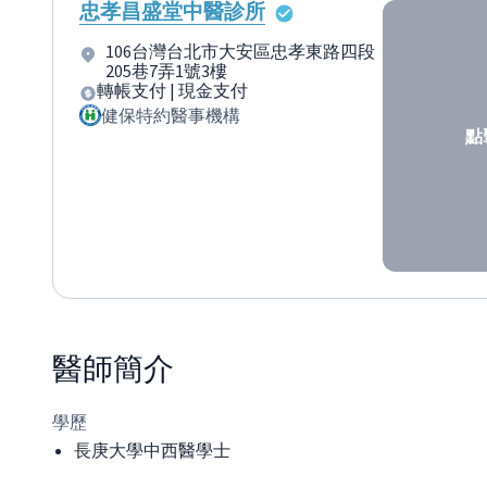
忠孝昌盛堂中醫診所
106台灣台北市大安區忠孝東路四段
205巷7弄1號3樓
轉帳支付 | 現金支付
健保特約醫事機構
點
醫師
簡介
學歷
長庚大學中西醫學士