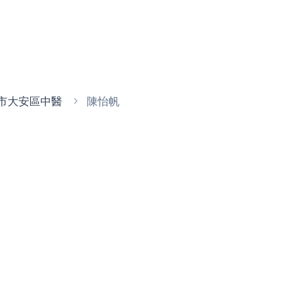
市大安區中醫
陳怡帆