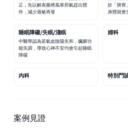
正，先以解表藥將風寒邪氣趕出體
於「脾胃
外，減少過敏再發
身體就會
睡眠障礙/失眠/淺眠
婦科
中醫學認為若氣血陰陽失和，臟腑功
能失調，導致心神不安均會引起睡眠
障礙
內科
特別門
案例見證