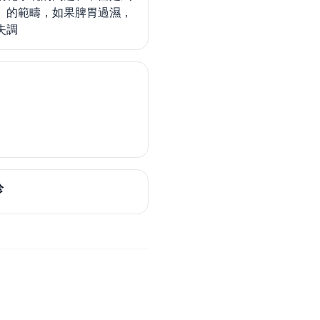
」的範疇，如果脾胃過濕，
失調
診