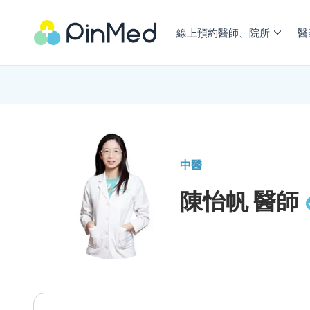
線上預約醫師、院所
醫
中醫
陳怡帆
醫師