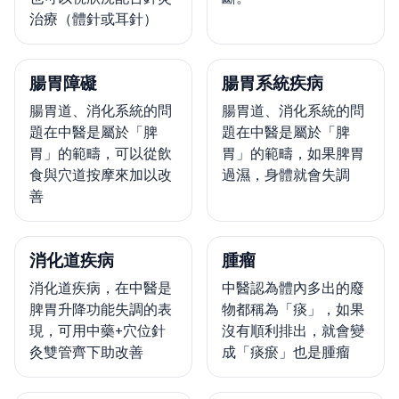
治療（體針或耳針）
腸胃障礙
腸胃系統疾病
腸胃道、消化系統的問
腸胃道、消化系統的問
題在中醫是屬於「脾
題在中醫是屬於「脾
胃」的範疇，可以從飲
胃」的範疇，如果脾胃
食與穴道按摩來加以改
過濕，身體就會失調
善
消化道疾病
腫瘤
消化道疾病，在中醫是
中醫認為體內多出的廢
脾胃升降功能失調的表
物都稱為「痰」，如果
現，可用中藥+穴位針
沒有順利排出，就會變
灸雙管齊下助改善
成「痰瘀」也是腫瘤