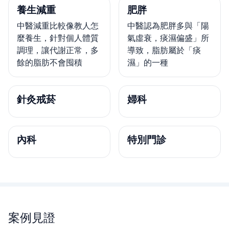
養生減重
肥胖
中醫減重比較像教人怎
中醫認為肥胖多與「陽
麼養生，針對個人體質
氣虛衰，痰濕偏盛」所
調理，讓代謝正常，多
導致，脂肪屬於「痰
餘的脂肪不會囤積
濕」的一種
針灸戒菸
婦科
內科
特別門診
案例見證