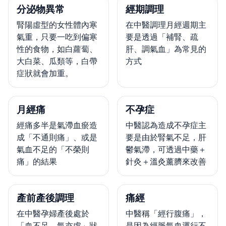
分泌物異常
經期調理
腎陽虛型的女性體內寒
在中醫調理月經週期主
氣重，只要一吃到偏寒
要是透過「補腎、疏
性的食物，如白蘿蔔、
肝、調氣血」為常見的
大白菜、瓜類等，白帶
方式
症狀就會加重。
月經痛
不孕症
經痛多半是氣滯血瘀造
中醫認為造成不孕症主
成「不通則痛」、或是
要是由於腎氣不足，肝
氣血不足的「不榮則
鬱氣滯，可透過中藥＋
痛」的結果
針灸＋溫灸薰臍來改善
產前產後調理
痛經
在中醫孕婦產後處於
中醫稱「經行腹痛」，
「血不足，氣亦虛」狀
是因為經脈氣血運行不