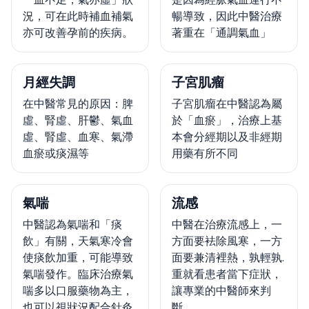
況，可在此時補血補氣
暢導致，因此中醫治療
亦可改善孕前的疾病。
著重在「通調氣血」
月經失調
子宮肌瘤
在中醫常見的原因：脾
子宮肌瘤在中醫認為屬
虛、腎虛、肝鬱、氣血
於「血瘀」，治療上基
虛、腎虛、血寒、氣滯
本會分經期以及非經期
血瘀或痰濕等
用藥有所不同
氣喘
流感
中醫認為氣喘和「痰
中醫在治療流感上，一
飲」有關，天氣寒冷會
方面要袪除風寒，一方
使痰飲加重，可能導致
面要兼清裡熱，孰輕孰.
氣喘發作。臨床治療氣
重就看患者當下症狀，
喘多以口服藥物為主，
讓專業的中醫師來判
也可以視狀況配合針灸
斷。