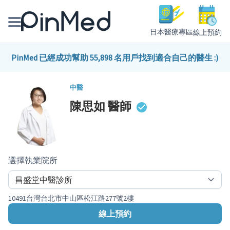
日本醫療專區
線上預約
線上預約醫師、院所
PinMed 已經成功幫助 55,898 名用戶找到適合自己的醫生 :)
醫師專欄專訪
中醫
陳思如
醫師
健康主題館
我是醫療人員
選擇執業院所
10491台灣台北市中山區松江路277號2樓
線上預約