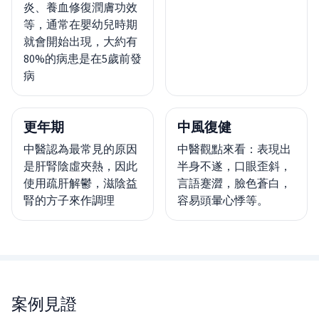
炎、養血修復潤膚功效
等，通常在嬰幼兒時期
就會開始出現，大約有
80%的病患是在5歲前發
病
更年期
中風復健
中醫認為最常見的原因
中醫觀點來看：表現出
是肝腎陰虛夾熱，因此
半身不遂，口眼歪斜，
使用疏肝解鬱，滋陰益
言語蹇澀，臉色蒼白，
腎的方子來作調理
容易頭暈心悸等。
案例見證