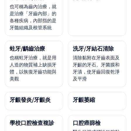
也可稱為齒內治療，就
是治療「牙齒內部」的
各種疾病，內部指的是
牙髓組織及根管系統
蛀牙/齲齒治療
洗牙/牙結石清除
也稱蛀牙治療，就是用
清除黏附在牙齒表面及
人造的物質補上缺損牙
牙齦的牙石、牙菌膜和
體，以恢復牙齒功能與
牙漬，使牙齒回復乾淨
美觀
及平滑
牙齦發炎/牙齦炎
牙齦萎縮
學校口腔檢查複診
口腔癌篩檢