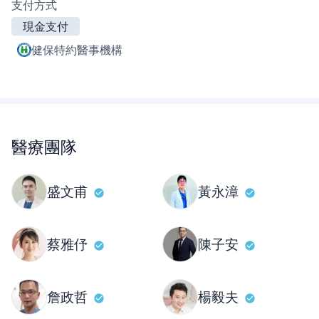
支付方式
現金支付
健保特約醫事機構
醫療團隊
盛文甫
黃永漳
蔡雅伃
陳子安
詹政哲
楊毅夫