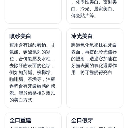
、化學性美白、雷射美
白、冷光、居家美白、
薄瓷貼片等。
噴砂美白
冷光美白
運用含有碳酸氫鈉、甘
將過氧化氫塗抹在牙齒
氨酸、碳酸氫鈣的顆
表面，再搭配冷光儀器
粒，合併氣壓及水柱，
的照射，透過它加速在
去除牙齒表面的色垢，
牙齒表面的氧化還原作
例如如菸垢、檳榔垢、
用，將牙齒變得亮白
咖啡垢、茶垢等，治療
過程會有牙齒敏感的感
覺。屬於價格相對親民
的美白方式
全口重建
全口假牙