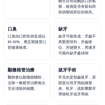
醫生目視或觸診口腔黏
膜，檢測是否有疑似癌
前病變或癌症的病兆。
口臭
缺牙
口臭由口腔疾病造成佔
缺牙可能造成：牙齒不
80-90%，應定期接受口
再緊密排列，牙齒移
腔健康檢查。
位、牙縫變大，周邊牙
可能向缺牙處傾倒
顯微根管治療
拔牙手術
醫師會以顯微鏡輔助，
常見的是智齒拔牙，原
去除一般根管治療無法
因是出現牙周組織發
完全清除的細菌。
炎、蛀牙，或影響鄰牙
導致蛀牙或牙周病