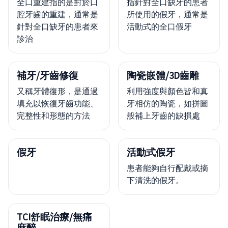
全口重建指的是對於口
指針對全口缺牙的患者
腔牙齒的重建，通常是
所使用的假牙，通常是
針對全口缺牙的患者來
活動式的全口假牙
診治
補牙/牙齒修復
陶瓷嵌體/3D齒雕
又稱牙體復形，是通過
利用強度與顏色皆和真
填充以恢復牙齒功能、
牙相仿的陶瓷，如拼圖
完整性和形態的方法
般補上牙齒的缺損處
假牙
活動式假牙
患者能夠自行配戴或摘
下清洗的假牙。
TCI舒眠治療/無痛
麻醉