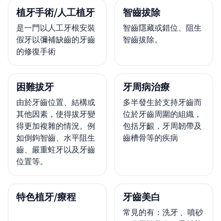
植牙手術/人工植牙
智齒拔除
是一門以人工牙根安裝
智齒隱藏或錯位、阻生
假牙以彌補缺齒的牙齒
智齒拔除。
的修復手術
困難拔牙
牙周病治療
由於牙齒位置、結構或
多半發生於支持牙齒而
其他因素，使得拔牙變
位於牙齒周圍的組織，
得更加複雜的情況。例
包括牙齦，牙周韌帶及
如倒鉤智齒、水平阻生
齒槽骨等的疾病
齒、嚴重蛀牙以及牙齒
位置等。
特色植牙/療程
牙齒美白
常見的有：洗牙 、噴砂