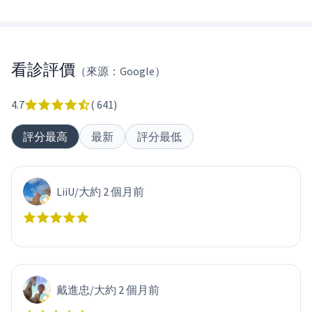
看診評價
（來源：Google）
4.7
(
641
)
評分最高
最新
評分最低
LiiU
/
大約 2 個月前
戴進忠
/
大約 2 個月前