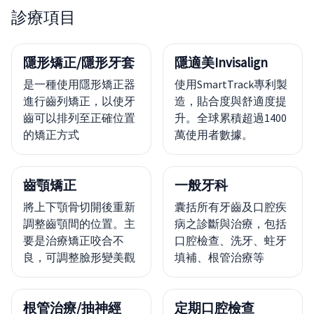
診療項目
隱形矯正/隱形牙套
隱適美Invisalign
是一種使用隱形矯正器
使用SmartTrack專利製
進行齒列矯正，以使牙
造，貼合度與舒適度提
齒可以排列至正確位置
升。全球累積超過1400
的矯正方式
萬使用者數據。
齒顎矯正
一般牙科
將上下顎骨切開後重新
囊括所有牙齒及口腔疾
調整齒顎間的位置。主
病之診斷與治療，包括
要是治療矯正咬合不
口腔檢查、洗牙、蛀牙
良，可調整臉形變美觀
填補、根管治療等
根管治療/抽神經
定期口腔檢查