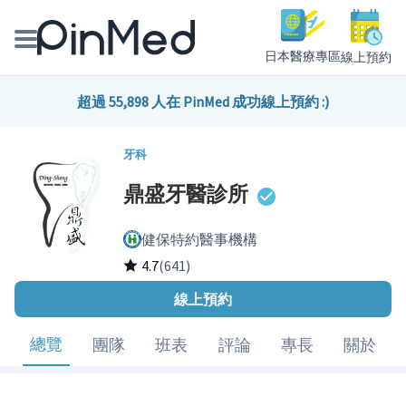
日本醫療專區
線上預約
線上預約醫師、院所
超過 55,898 人在 PinMed 成功線上預約 :)
醫師專欄專訪
牙科
鼎盛牙醫診所
健康主題館
健保特約醫事機構
我是醫療人員
4.7
(641)
線上預約
總覽
團隊
班表
評論
專長
關於