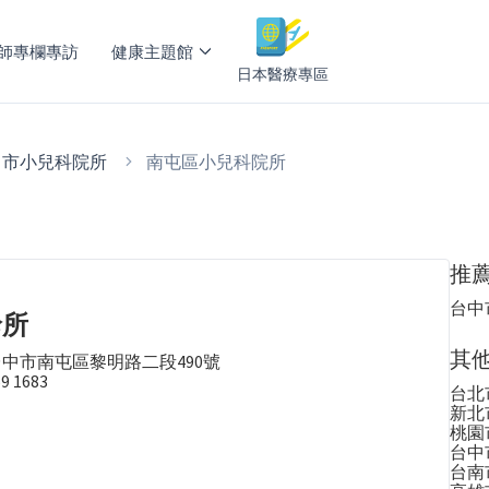
師專欄專訪
健康主題館
日本醫療專區
中市小兒科院所
南屯區小兒科院所
推
台中
診所
其
台中市南屯區黎明路二段490號
59 1683
台北
新北
桃園
台中
台南