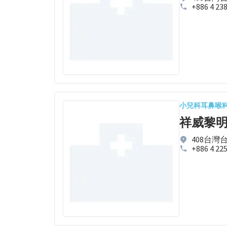
+886 4 23
小兒科
耳鼻喉
祥威黎
408台灣
+886 4 22