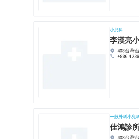
小兒科
李漢亮
408台灣
+886 4 23
一般外科
小兒
佳鴻診
408台灣