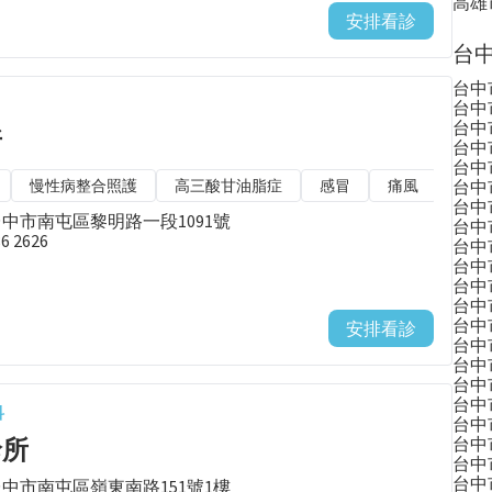
高雄
安排看診
台中
台中
台中
台中
所
台中
台中
慢性病整合照護
高三酸甘油脂症
感冒
痛風
台中
成人
台中
台中市南屯區黎明路一段1091號
台中
86 2626
台中
台中
台中
台中
台中
安排看診
台中
台中
台中
台中
科
台中
診所
台中
台中
台中
台中市南屯區嶺東南路151號1樓