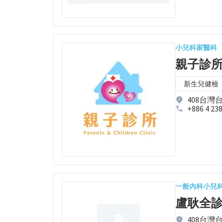
小兒科
家醫科
親子診
新生兒健檢
408台灣
+886 4 23
一般內科
小兒
盧耿全
408台灣