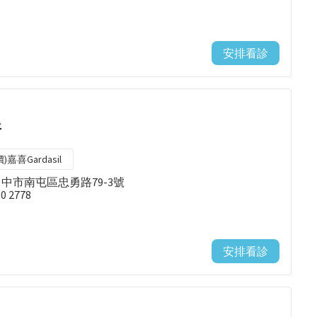
安排看診
所
)嘉喜Gardasil
台中市南屯區忠勇路79-3號
80 2778
安排看診