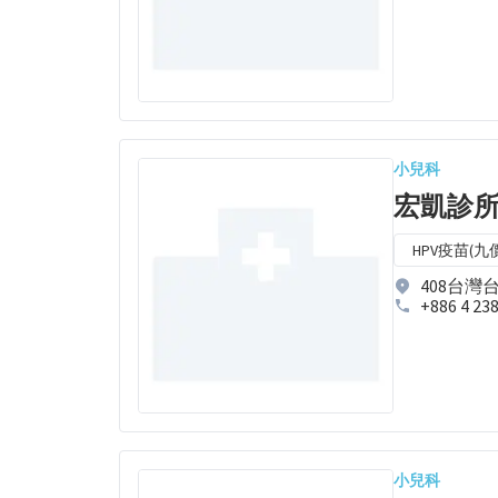
小兒科
宏凱診
HPV疫苗(九價
408台灣
+886 4 23
小兒科