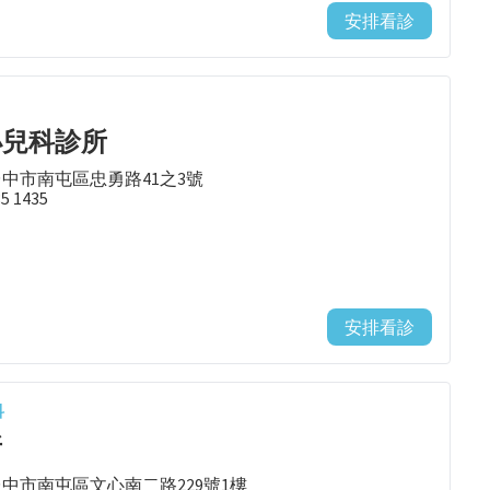
安排看診
小兒科診所
台中市南屯區忠勇路41之3號
85 1435
安排看診
科
所
台中市南屯區文心南二路229號1樓