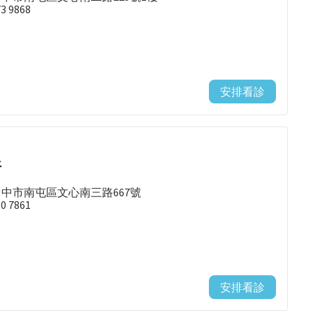
73 9868
安排看診
所
台中市南屯區文心南三路667號
80 7861
安排看診