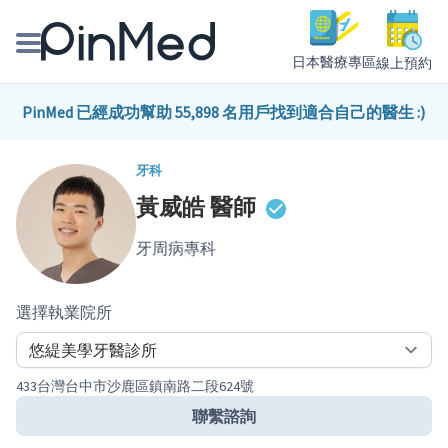
日本醫療專區
線上預約
線上預約醫師、院所
PinMed 已經成功幫助 55,898 名用戶找到適合自己的醫生 :)
醫師專欄專訪
牙科
黃威皓
醫師
健康主題館
牙周病專科
我是醫療人員
選擇執業院所
433台灣台中市沙鹿區鎮南路二段624號
聯繫諮詢