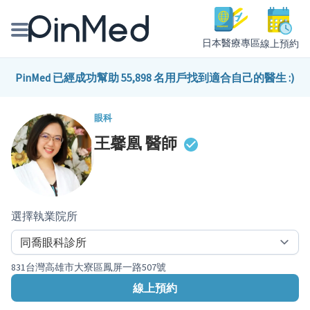
日本醫療專區
線上預約
線上預約醫師、院所
PinMed 已經成功幫助 55,898 名用戶找到適合自己的醫生 :)
醫師專欄專訪
眼科
王馨凰
醫師
健康主題館
我是醫療人員
選擇執業院所
831台灣高雄市大寮區鳳屏一路507號
線上預約