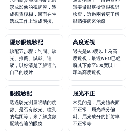
形成影像的視網膜，造
還要做眼底檢查跟視野
成視覺模糊，因而在生
檢查，透過兩者更了解
活或工作上造成困擾。
眼睛疾病來治療
隱形眼鏡驗配
高度近視
驗配五步驟：詢問、驗
過去是600度以上為高
光、推薦、試戴、追
度近視，最近WHO已經
蹤，以好清楚了解適合
將其下修至500度以上
自己的鏡片
即為高度近視
眼鏡驗配
屈光不正
透過驗光測量眼睛的度
常見的是：屈光體表面
數、是否有散光、瞳孔
不正常、屈光成分偏
的焦距等，來了解度數
斜、屈光成分的折射率
配戴合適的眼鏡
不正常等