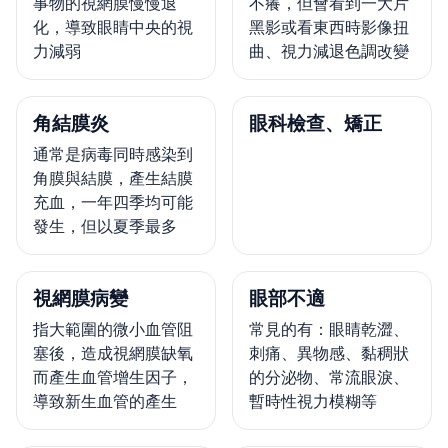
事物的視網膜慢慢退
不癢，但會看到一大片
化，導致眼睛中央的視
黑影或看東西時影像扭
力減弱
曲、視力減退色調改變
角結膜炎
眼科檢查、矯正
通常是病毒同時感染到
角膜與結膜，產生結膜
充血，一年四季均可能
發生，但以夏季最多
視網膜病變
眼部不適
指大範圍的微小血管阻
常見的有：眼睛乾澀、
塞後，造成視網膜缺氧
刺痛、異物感、黏稠狀
而產生血管增生因子，
的分泌物、常流眼淚、
導致新生血管的產生
暫時性視力模糊等