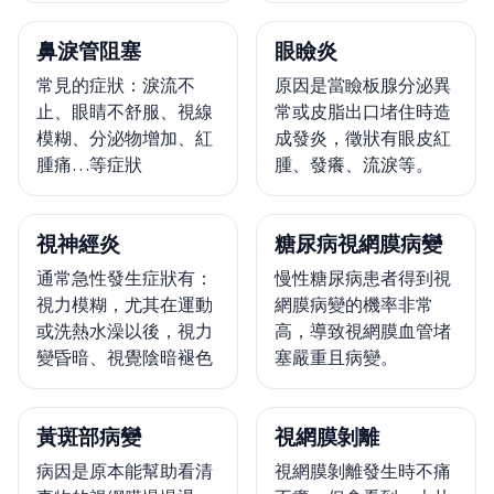
鼻淚管阻塞
眼瞼炎
常見的症狀：淚流不
原因是當瞼板腺分泌異
止、眼睛不舒服、視線
常或皮脂出口堵住時造
模糊、分泌物增加、紅
成發炎，徵狀有眼皮紅
腫痛…等症狀
腫、發癢、流淚等。
視神經炎
糖尿病視網膜病變
通常急性發生症狀有：
慢性糖尿病患者得到視
視力模糊，尤其在運動
網膜病變的機率非常
或洗熱水澡以後，視力
高，導致視網膜血管堵
變昏暗、視覺陰暗褪色
塞嚴重且病變。
黃斑部病變
視網膜剝離
病因是原本能幫助看清
視網膜剝離發生時不痛