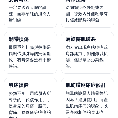
一定要透過大腦的訓
踝關節突然外翻或內
練，而非單純的肌肉力
翻，導致內外側韌帶有
量訓練
拉傷或斷裂的現象
韌帶損傷
肩旋轉肌破裂
最嚴重的扭傷與拉傷是
病人會出現肩膀疼痛或
指韌帶肌腱等的完全斷
肩部無力，例如難以梳
絕，有時需要進行手術
髮、難以舉起炒菜鍋
修補。
等。
酸痛復健
肌筋膜疼痛症候群
姿勢不良、用錯肌肉所
簡單的說是人體骨骼肌
導致的「代償作用」，
因為「過度使用」而產
是常見的肩痛、腰痛、
生肌肉疼痛的現象，以
背痛、膝蓋痛等疼痛的
及各種相伴的臨床症