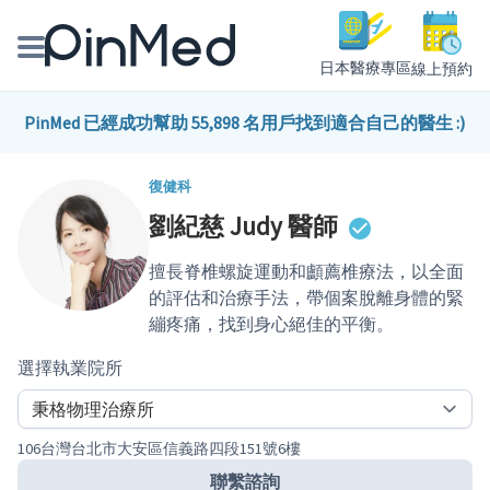
日本醫療專區
線上預約
線上預約醫師、院所
PinMed 已經成功幫助 55,898 名用戶找到適合自己的醫生 :)
醫師專欄專訪
復健科
劉紀慈 Judy
醫師
健康主題館
擅長脊椎螺旋運動和顱薦椎療法，以全面
我是醫療人員
的評估和治療手法，帶個案脫離身體的緊
繃疼痛，找到身心絕佳的平衡。
選擇執業院所
106台灣台北市大安區信義路四段151號6樓
聯繫諮詢