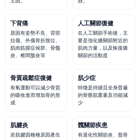
主因。
狀。
下背痛
人工關節復健
原因有姿勢不良、背部
在人工關節手術後，主
拉傷、外傷骨折脫位、
要是強化膝關節附近的
肌肉筋膜症候群、骨髓
肌肉力量，以及恢復膝
炎、椎間盤炎等
關節的活動度
骨質疏鬆症復健
肌少症
有氧運動可以減少骨質
特徵是持續且全身普遍
的吸收進而增加骨的形
的骨骼肌重量及功能減
成
少
肌腱炎
髖關節疾患
若肌腱因種種原因產生
有退化性關節炎、股骨