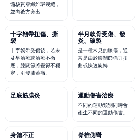
髓核貫穿纖維環裂縫，
並向後方突出
十字韌帶扭傷、撕
半月軟骨受傷、發
裂
炎、破裂
十字韌帶受傷後，若未
是一種常見的膝傷，通
及早治療或治療不徹
常是由於膝關節強力扭
底，膝關節將變得不穩
曲或快速旋轉
定，引發膝蓋痛。
足底筋膜炎
運動傷害治療
不同的運動類別同時會
產生不同的運動傷害。
身體不正
脊椎側彎