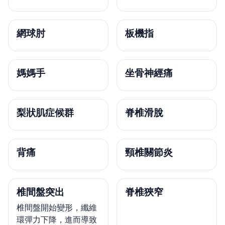
網球肘
板機指
媽媽手
坐骨神經痛
梨狀肌症候群
脊椎滑脫
背痛
頸椎關節炎
椎間盤突出
脊椎狹窄
椎間盤開始變形，纖維
環彈力下降，進而導致