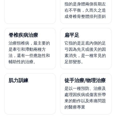
指的是身體兩側長期左
右不平衡，久而久之造
成脊椎骨整體排列歪斜
脊椎疾病治療
扁平足
治療頸椎病，最主要的
它指的是足底內側的足
是牽引和滯動兩種方
弓因為先天或後天的因
法，還有一些應急性和
素消失，是一種常見的
輔助性的治療。
足部變形。
肌力訓練
徒手治療/物理治療
是以一種預防、治療及
處理因疾病或傷害所帶
來的動作以及疼痛問題
的醫療專業