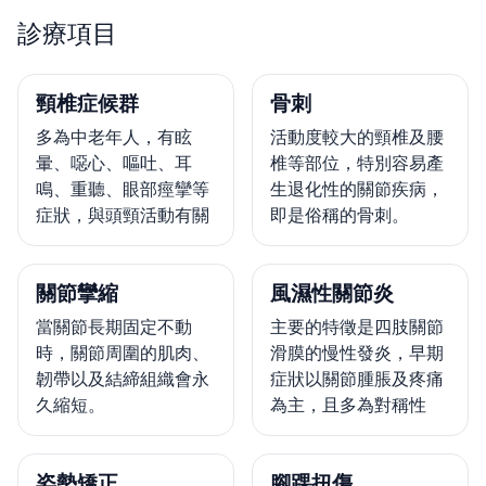
診療項目
頸椎症候群
骨刺
多為中老年人，有眩
活動度較大的頸椎及腰
暈、噁心、嘔吐、耳
椎等部位，特別容易產
鳴、重聽、眼部痙攣等
生退化性的關節疾病，
症狀，與頭頸活動有關
即是俗稱的骨刺。
關節攣縮
風濕性關節炎
當關節長期固定不動
主要的特徵是四肢關節
時，關節周圍的肌肉、
滑膜的慢性發炎，早期
韌帶以及結締組織會永
症狀以關節腫脹及疼痛
久縮短。
為主，且多為對稱性
姿勢矯正
腳踝扭傷