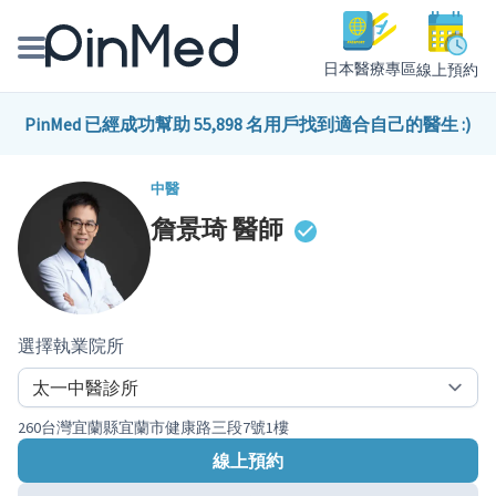
日本醫療專區
線上預約
線上預約醫師、院所
PinMed 已經成功幫助 55,898 名用戶找到適合自己的醫生 :)
醫師專欄專訪
中醫
詹景琦
醫師
健康主題館
我是醫療人員
選擇執業院所
260台灣宜蘭縣宜蘭市健康路三段7號1樓
線上預約