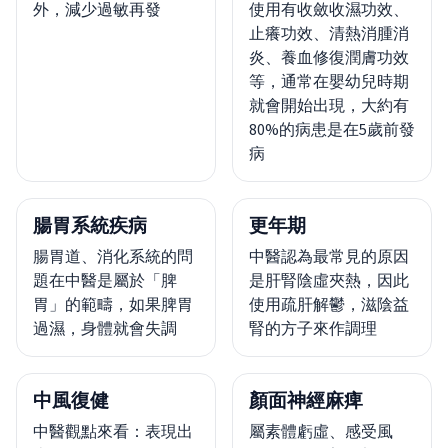
外，減少過敏再發
使用有收斂收濕功效、
止癢功效、清熱消腫消
炎、養血修復潤膚功效
等，通常在嬰幼兒時期
就會開始出現，大約有
80%的病患是在5歲前發
病
腸胃系統疾病
更年期
腸胃道、消化系統的問
中醫認為最常見的原因
題在中醫是屬於「脾
是肝腎陰虛夾熱，因此
胃」的範疇，如果脾胃
使用疏肝解鬱，滋陰益
過濕，身體就會失調
腎的方子來作調理
中風復健
顏面神經麻痺
中醫觀點來看：表現出
屬素體虧虛、感受風