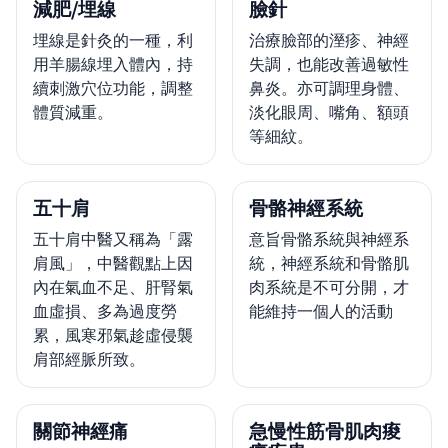
減肥/埋線
臉針
埋線是針灸的一種，利
治療臉部的溼疹、神經
用羊腸線埋入體內，持
失調，也能改善過敏性
續刺激穴位功能，調整
鼻炎。亦可調理身體、
體質減重。
淡化眼周、嘴角、額頭
等細紋。
五十肩
骨骼神經系統
五十肩中醫又稱為「露
意旨骨骼系統與神經系
肩風」，中醫觀點上因
統，神經系統和骨骼肌
內在氣血不足、肝腎氣
肉系統是不可分開，才
血虛損、多為過度勞
能維持一個人的活動
累，風寒邪氣趁虛侵襲
肩部經脈所致。
關節神經痛
急慢性筋骨肌肉痠