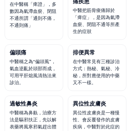
痛疾患
在中醫稱「痺證」，多
中醫把筋骨痠痛歸於
數因為氣滯血瘀、閉阻
「痺症」，是因為氣滯
不通所謂「通則不痛，
血瘀、閉阻不通等所產
不通則痛」
生的症狀
偏頭痛
排便異常
中醫稱之為“偏頭風”，
在中醫常見有三種診治
氣血逆亂於頭部而成，
方式：熱秘、氣秘、冷
可用平肝熄風清熱法來
秘，所對應使用的中藥
診治。
又不一樣。
過敏性鼻炎
異位性皮膚炎
中醫稱為鼻鼽，治療方
異位性皮膚炎是一種慢
法是驅邪扶正，先以解
性、會反覆發作的皮膚
表藥將風寒邪氣趕出體
疾病，中醫對於此症的