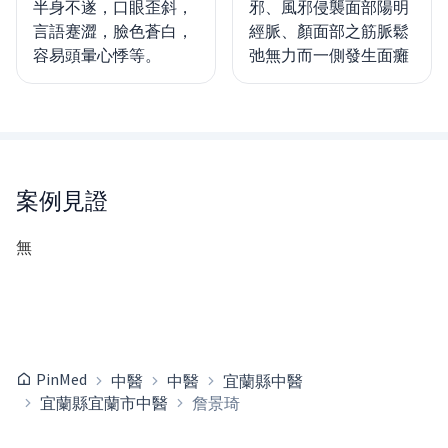
半身不遂，口眼歪斜，
邪、風邪侵襲面部陽明
言語蹇澀，臉色蒼白，
經脈、顏面部之筋脈鬆
容易頭暈心悸等。
弛無力而一側發生面癱
案例見證
無
PinMed
中醫
中醫
宜蘭縣中醫
宜蘭縣宜蘭市中醫
詹景琦