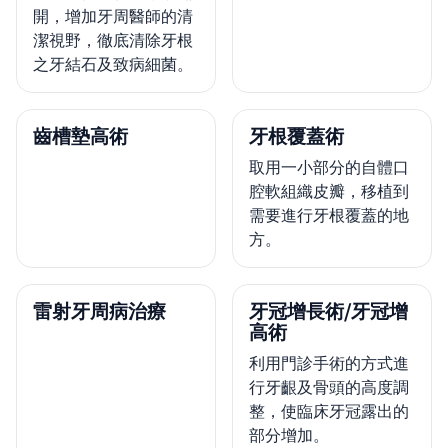
開，增加牙周醫師的清
潔視野，徹底清除牙根
之牙結石及致病細菌。
齒槽墊高術
牙根覆蓋術
取用一小部分的自體口
腔軟組織皮瓣，移植到
需要進行牙根覆蓋的地
方。
雷射牙周病治療
牙冠增長術/牙冠增
高術
利用門診手術的方式進
行牙齦及骨頭的高度調
整，使臨床牙冠露出的
部分增加。