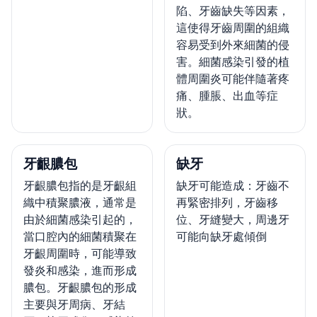
陷、牙齒缺失等因素，
這使得牙齒周圍的組織
容易受到外來細菌的侵
害。細菌感染引發的植
體周圍炎可能伴隨著疼
痛、腫脹、出血等症
狀。
牙齦膿包
缺牙
牙齦膿包指的是牙齦組
缺牙可能造成：牙齒不
織中積聚膿液，通常是
再緊密排列，牙齒移
由於細菌感染引起的，
位、牙縫變大，周邊牙
當口腔內的細菌積聚在
可能向缺牙處傾倒
牙齦周圍時，可能導致
發炎和感染，進而形成
膿包。牙齦膿包的形成
主要與牙周病、牙結