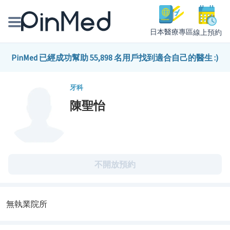
日本醫療專區
線上預約
線上預約醫師、院所
PinMed 已經成功幫助 55,898 名用戶找到適合自己的醫生 :)
醫師專欄專訪
牙科
陳聖怡
健康主題館
我是醫療人員
不開放預約
無執業院所