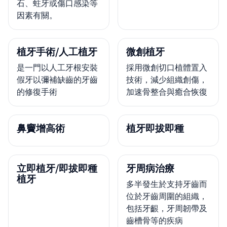
石、蛀牙或傷口感染等
因素有關。
植牙手術/人工植牙
微創植牙
是一門以人工牙根安裝
採用微創切口植體置入
假牙以彌補缺齒的牙齒
技術，減少組織創傷，
的修復手術
加速骨整合與癒合恢復
鼻竇增高術
植牙即拔即種
立即植牙/即拔即種
牙周病治療
植牙
多半發生於支持牙齒而
位於牙齒周圍的組織，
包括牙齦，牙周韌帶及
齒槽骨等的疾病