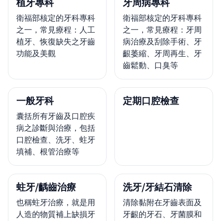
植牙專科
牙周病專科
衛福部核定的牙科專科
衛福部核定的牙科專科
之一，常見療程：人工
之一，常見療程：牙周
植牙、恢復缺失之牙齒
病治療及刮除手術、牙
功能及美觀
齦萎縮、牙周再生、牙
齒鬆動、口臭等
一般牙科
定期口腔檢查
囊括所有牙齒及口腔疾
病之診斷與治療，包括
口腔檢查、洗牙、蛀牙
填補、根管治療等
蛀牙/齲齒治療
洗牙/牙結石清除
也稱蛀牙治療，就是用
清除黏附在牙齒表面及
人造的物質補上缺損牙
牙齦的牙石、牙菌膜和