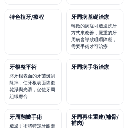
特色植牙/療程
牙周病基礎治療
輕微的病症可透過洗牙
方式來改善，嚴重的牙
周病會導致咀嚼障礙，
需要手術才可治療
牙根整平術
牙周病手術治療
將牙根表面的牙菌斑刮
除掉，使牙根表面恢復
乾淨與光滑，促使牙周
組織癒合
牙周翻瓣手術
牙周再生重建(補骨/
補肉)
透過手術將特定牙齦翻