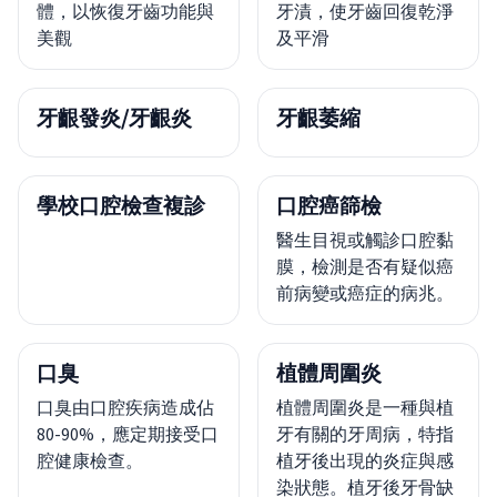
體，以恢復牙齒功能與
牙漬，使牙齒回復乾淨
美觀
及平滑
牙齦發炎/牙齦炎
牙齦萎縮
學校口腔檢查複診
口腔癌篩檢
醫生目視或觸診口腔黏
膜，檢測是否有疑似癌
前病變或癌症的病兆。
口臭
植體周圍炎
口臭由口腔疾病造成佔
植體周圍炎是一種與植
80-90%，應定期接受口
牙有關的牙周病，特指
腔健康檢查。
植牙後出現的炎症與感
染狀態。植牙後牙骨缺