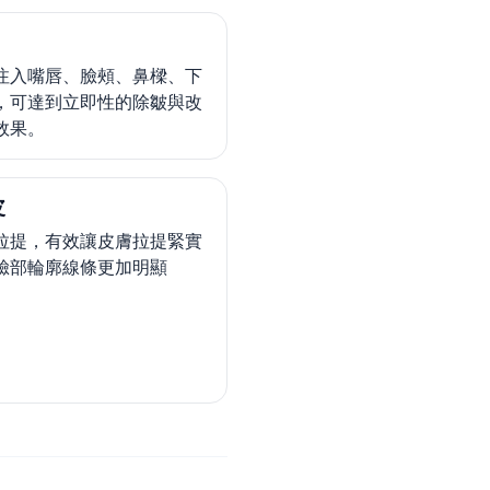
注入嘴唇、臉頰、鼻樑、下
，可達到立即性的除皺與改
效果。
皮
拉提，有效讓皮膚拉提緊實
臉部輪廓線條更加明顯