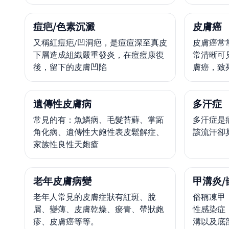
痘疤/色素沉澱
皮膚癌
又稱紅痘疤/凹洞疤，是痘痘深至真皮
皮膚癌常
下層造成組織嚴重發炎，在痘痘康復
常清晰可
後，留下的皮膚凹陷
膚癌，致
遺傳性皮膚病
多汗症
常見的有：魚鱗病、毛髮苔蘚、掌跖
多汗症是
角化病、遺傳性大皰性表皮鬆解症、
該流汗卻
家族性良性天皰瘡
老年皮膚病變
甲溝炎/
老年人常見的皮膚症狀有紅斑、脫
俗稱凍甲
屑、變薄、皮膚乾燥、瘀青、帶狀皰
性感染症
疹、皮膚癌等等。
溝以及底