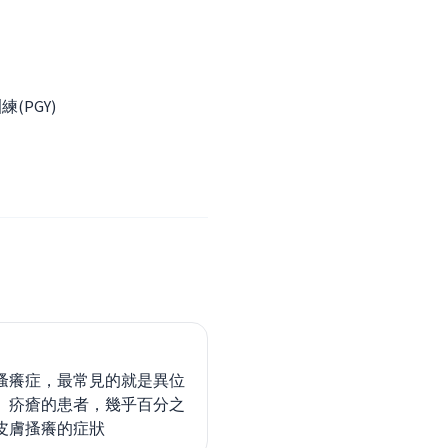
(PGY)
搔癢症，最常見的就是異位
、疥瘡的患者，幾乎百分之
皮膚搔癢的症狀