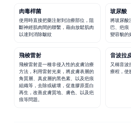
肉毒桿菌
玻尿酸
使用時直接把藥注射到治療部位，阻
將玻尿酸
斷神經肌肉間的聯繫，藉由放鬆肌肉
巴、疤痕
以達到消除皺紋
變容貌的
飛梭雷射
音波拉
飛梭雷射是一種非侵入性的皮膚治療
又稱音波
方法，利用雷射光束，將皮膚表層的
療程，使
角質層、真皮層的黑色素、以及疤痕
組織等，去除或破壞，促進膠原蛋白
再生，改善皮膚質地、膚色、以及疤
痕等問題。