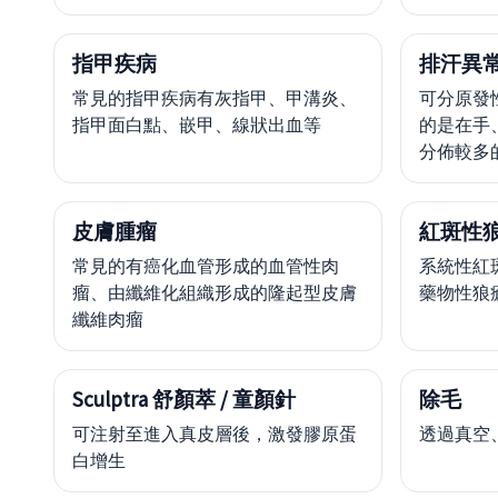
指甲疾病
排汗異
常見的指甲疾病有灰指甲、甲溝炎、
可分原發
指甲面白點、嵌甲、線狀出血等
的是在手
分佈較多
皮膚腫瘤
紅斑性
常見的有癌化血管形成的血管性肉
系統性紅
瘤、由纖維化組織形成的隆起型皮膚
藥物性狼
纖維肉瘤
Sculptra 舒顏萃 / 童顏針
除毛
可注射至進入真皮層後，激發膠原蛋
透過真空
白增生