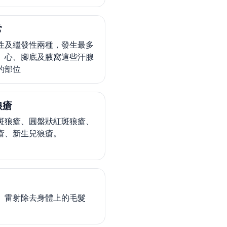
常
性及繼發性兩種，發生最多
、心、腳底及腋窩這些汗腺
的部位
狼瘡
斑狼瘡、圓盤狀紅斑狼瘡、
瘡、新生兒狼瘡。
、雷射除去身體上的毛髮