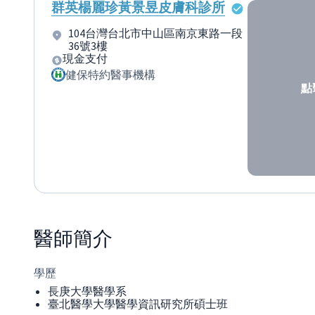
群英楊麗珍黃景昱皮膚科診所
104台灣台北市中山區南京東路一段
36號3樓
現金支付
健保特約醫事機構
點
醫師
簡介
學歷
長庚大學醫學系
臺北醫學大學醫學資訊研究所碩士班