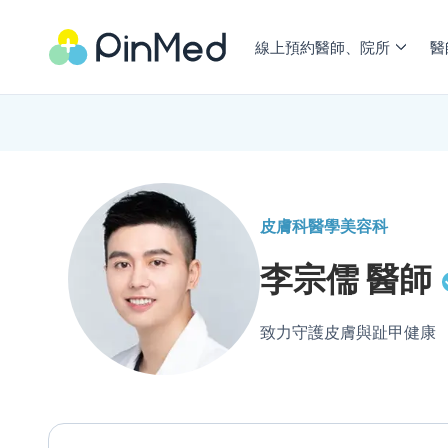
線上預約醫師、院所
醫
皮膚科
醫學美容科
李宗儒
醫師
致力守護皮膚與趾甲健康