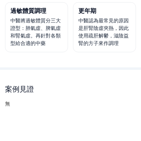
過敏體質調理
更年期
中醫將過敏體質分三大
中醫認為最常見的原因
證型：肺氣虛、脾氣虛
是肝腎陰虛夾熱，因此
和腎氣虛。再針對各類
使用疏肝解鬱，滋陰益
型給合適的中藥
腎的方子來作調理
案例見證
無