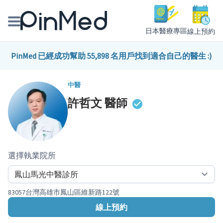
日本醫療專區
線上預約
線上預約醫師、院所
PinMed 已經成功幫助 55,898 名用戶找到適合自己的醫生 :)
醫師專欄專訪
中醫
許哲文
醫師
健康主題館
我是醫療人員
選擇執業院所
83057台灣高雄市鳳山區維新路122號
線上預約