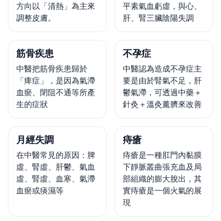
方向以「清熱」為主來
平素氣血虧虛，與心、
調整皮膚。
肝、腎三臟陰陽失調
筋骨疾患
不孕症
中醫把筋骨疾患歸於
中醫認為造成不孕症主
「痺症」，是因為氣滯
要是由於腎氣不足，肝
血瘀、閉阻不通等所產
鬱氣滯，可透過中藥＋
生的症狀
針灸＋溫灸薰臍來改善
月經失調
痔瘡
在中醫常見的原因：脾
痔瘡是一種肛門內黏膜
虛、腎虛、肝鬱、氣血
下靜脈叢曲張充血及局
虛、腎虛、血寒、氣滯
部組織的膨大脫出，其
血瘀或痰濕等
實痔瘡是一個火氣的展
現