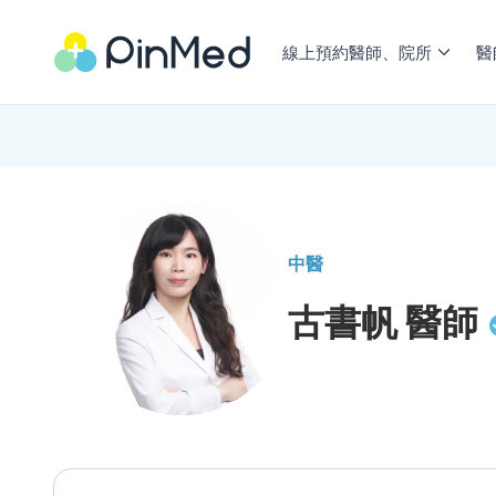
線上預約醫師、院所
醫
中醫
古書帆
醫師