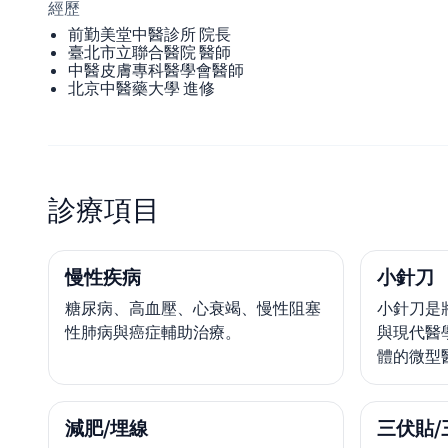
經歷
前勤美堂中醫診所 院長
臺北市立聯合醫院 醫師
中醫皮膚專科醫學會醫師
北京中醫藥大學 進修
診療項目
慢性疾病
小針刀
糖尿病、高血壓、心衰竭、慢性阻塞
小針刀是
性肺病與癌症輔助治療。
與現代醫
體的微型
減肥/埋線
三伏貼/