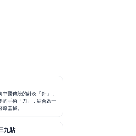
將中醫傳統的針灸「針」，
學的手術「刀」，結合為一
醫療器械。
三九貼