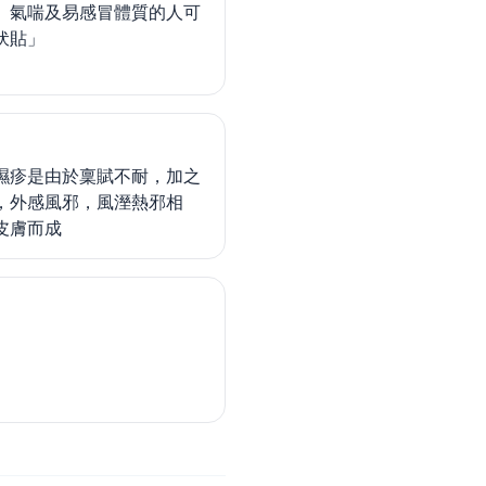
、氣喘及易感冒體質的人可
伏貼」
濕疹是由於稟賦不耐，加之
，外感風邪，風溼熱邪相
皮膚而成