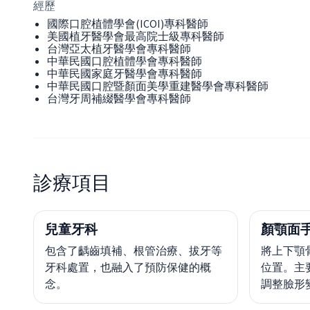
經歷
國際口腔植體學會(ICOI)專科醫師
美國植牙醫學會最高院士級專科醫師
台灣亞太植牙醫學會專科醫師
中華民國口腔植體學會專科醫師
中華民國家庭牙醫學會專科醫師
中華民國口腔暨顏面美學重建醫學會專科醫師
台灣牙周補綴醫學會專科醫師
診療項目
兒童牙科
顏顎面
包含了齲齒填補、根管治療、拔牙等
將上下顎
牙科處置，也融入了預防保健的概
位置。主
念。
調整臉形