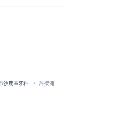
市沙鹿區牙科
許榮洲