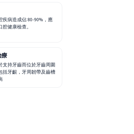
疾病造成佔 80-90%，應
口腔健康檢查。
治療
於支持牙齒而位於牙齒周圍
包括牙齦，牙周韌帶及齒槽
病