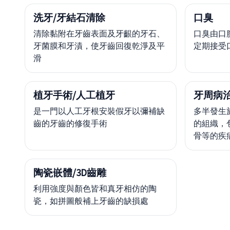
洗牙/牙結石清除
口臭
清除黏附在牙齒表面及牙齦的牙石、
口臭由口腔
牙菌膜和牙漬，使牙齒回復乾淨及平
定期接受
滑
植牙手術/人工植牙
牙周病
是一門以人工牙根安裝假牙以彌補缺
多半發生
齒的牙齒的修復手術
的組織，
骨等的疾
陶瓷嵌體/3D齒雕
利用強度與顏色皆和真牙相仿的陶
瓷，如拼圖般補上牙齒的缺損處