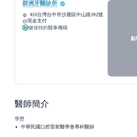
群洲牙醫診所
433台灣台中市沙鹿區中山路392號
現金支付
健保特約醫事機構
點
醫師
簡介
學歷
中華民國口腔雷射醫學會專科醫師