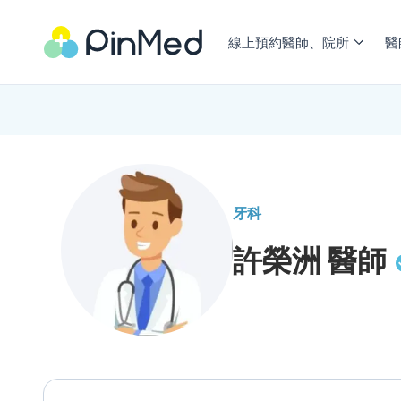
線上預約醫師、院所
醫
牙科
許榮洲
醫師