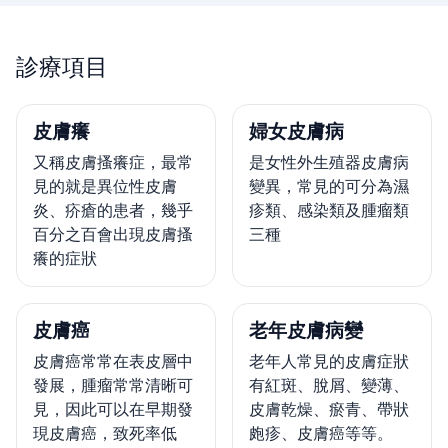
診療項目
皮膚癢
婦女皮膚病
又稱皮膚搔癢症，最常
是女性外生殖器皮膚病
見的就是異位性皮膚
變異，常見的可分為濕
炎、疥瘡的患者，幾乎
疹類、感染類及腫瘤類
百分之百會出現皮膚搔
三種
癢的症狀
皮膚癌
老年皮膚病變
皮膚癌常常在表皮層中
老年人常見的皮膚症狀
發展，腫瘤常常清晰可
有紅斑、脫屑、變薄、
見，因此可以在早期發
皮膚乾燥、瘀青、帶狀
現皮膚癌，致死率低
皰疹、皮膚癌等等。