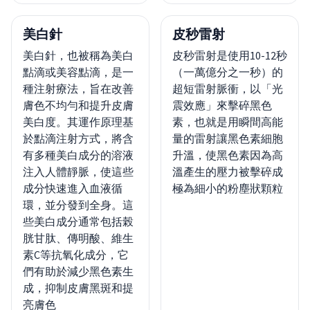
美白針
皮秒雷射
美白針，也被稱為美白
皮秒雷射是使用10-12秒
點滴或美容點滴，是一
（一萬億分之一秒）的
種注射療法，旨在改善
超短雷射脈衝，以「光
膚色不均勻和提升皮膚
震效應」來擊碎黑色
美白度。其運作原理基
素，也就是用瞬間高能
於點滴注射方式，將含
量的雷射讓黑色素細胞
有多種美白成分的溶液
升溫，使黑色素因為高
注入人體靜脈，使這些
溫產生的壓力被擊碎成
成分快速進入血液循
極為細小的粉塵狀顆粒
環，並分發到全身。這
些美白成分通常包括榖
胱甘肽、傳明酸、維生
素C等抗氧化成分，它
們有助於減少黑色素生
成，抑制皮膚黑斑和提
亮膚色