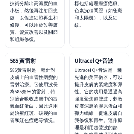
技術分離出高濃度的血
標包括處理痤瘡疤痕、
小板，然後再注射回患
色素沉積問題（如雀斑
處，以促進細胞再生和
和太陽斑），以及細
修復。可以用於改善膚
紋。
質、髮質改善以及關節
和組織修復。
585 黃雷射
Ultracel Q+音波
585黃雷射是一種針對
Ultracel Q+音波是一種
皮膚上的血管性病變的
先進的美容儀器，可以
雷射治療。它使用波長
提升皮膚的緊緻度和彈
為585奈米的雷射，特
性。它的功用是通過高
別適合吸收皮膚中的富
強度聚焦超聲波，刺激
氧血紅蛋白，因此適用
皮膚深層的膠原蛋白和
於治療紅斑、破裂的血
彈力纖維，促進皮膚自
管和紅色痘疤等情況。
我修復和再生。運作原
理是利用超聲波的熱