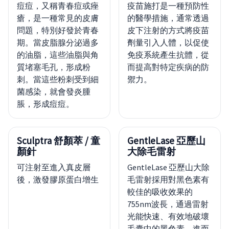
痘痘，又稱青春痘或痤
疫苗施打是一種預防性
瘡，是一種常見的皮膚
的醫學措施，通常透過
問題，特別好發於青春
皮下注射的方式將疫苗
期。當皮脂腺分泌過多
劑量引入人體，以促使
的油脂，這些油脂與角
免疫系統產生抗體，從
質堵塞毛孔，形成粉
而提高對特定疾病的防
刺。當這些粉刺受到細
禦力。
菌感染，就會發炎腫
脹，形成痘痘。
Sculptra 舒顏萃 / 童
GentleLase 亞歷山
顏針
大除毛雷射
可注射至進入真皮層
GentleLase 亞歷山大除
後，激發膠原蛋白增生
毛雷射採用對黑色素有
較佳的吸收效果的
755nm波長，通過雷射
光能快速、有效地破壞
毛囊中的黑色素，進而