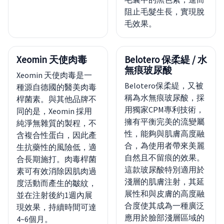
阻止毛髮生長，實現脫
毛效果。
Xeomin 天使肉毒
Belotero 保柔緹 / 水
無痕玻尿酸
Xeomin 天使肉毒是一
Belotero保柔緹，又被
種源自德國的醫美肉毒
稱為水無痕玻尿酸，採
桿菌素。與其他品牌不
用獨家CPM專利技術，
同的是，Xeomin 採用
擁有平衡完美的流變屬
純淨無雜質的製程，不
性，能夠與肌膚高度融
含複合性蛋白，因此產
合，為使用者帶來美麗
生抗藥性的風險低，適
自然且不留痕的效果。
合長期施打。肉毒桿菌
這款玻尿酸特別適用於
素可有效消除因肌肉過
淺層的肌膚注射，其延
度活動而產生的皺紋，
展性和與皮膚的高度融
並在注射後約1週內展
合度使其成為一種廣泛
現效果，持續時間可達
應用於臉部淺層區域的
4~6個月。