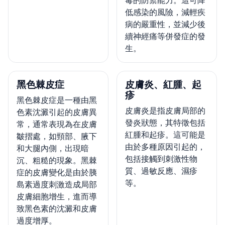
低感染的風險，減輕疾
病的嚴重性，並減少後
續神經痛等併發症的發
生。
黑色棘皮症
皮膚炎、紅腫、起
疹
黑色棘皮症是一種由黑
皮膚炎是指皮膚局部的
色素沈澱引起的皮膚異
發炎狀態，其特徵包括
常，通常表現為在皮膚
紅腫和起疹。這可能是
皺摺處，如頸部、腋下
由於多種原因引起的，
和大腿內側，出現暗
包括接觸到刺激性物
沉、粗糙的現象。黑棘
質、過敏反應、濕疹
症的皮膚變化是由於胰
等。
島素過度刺激造成局部
皮膚細胞增生，進而導
致黑色素的沈澱和皮膚
過度增厚。