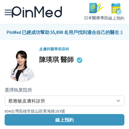
日本醫療專區
線上預約
線上預約醫師、院所
PinMed 已經成功幫助 55,898 名用戶找到適合自己的醫生 :)
醫師專欄專訪
皮膚科
醫學美容科
陳瑛琪
醫師
健康主題館
我是醫療人員
選擇執業院所
804台灣高雄市鼓山區青海路283號
線上預約