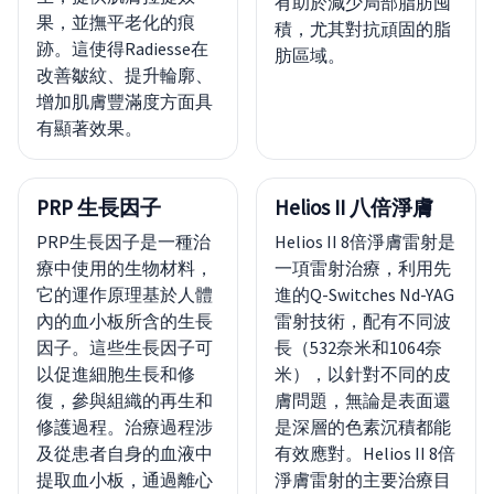
有助於減少局部脂肪囤
果，並撫平老化的痕
積，尤其對抗頑固的脂
跡。這使得Radiesse在
肪區域。
改善皺紋、提升輪廓、
增加肌膚豐滿度方面具
有顯著效果。
PRP 生長因子
Helios II 八倍淨膚
PRP生長因子是一種治
Helios II 8倍淨膚雷射是
療中使用的生物材料，
一項雷射治療，利用先
它的運作原理基於人體
進的Q-Switches Nd-YAG
內的血小板所含的生長
雷射技術，配有不同波
因子。這些生長因子可
長（532奈米和1064奈
以促進細胞生長和修
米），以針對不同的皮
復，參與組織的再生和
膚問題，無論是表面還
修護過程。治療過程涉
是深層的色素沉積都能
及從患者自身的血液中
有效應對。Helios II 8倍
提取血小板，通過離心
淨膚雷射的主要治療目