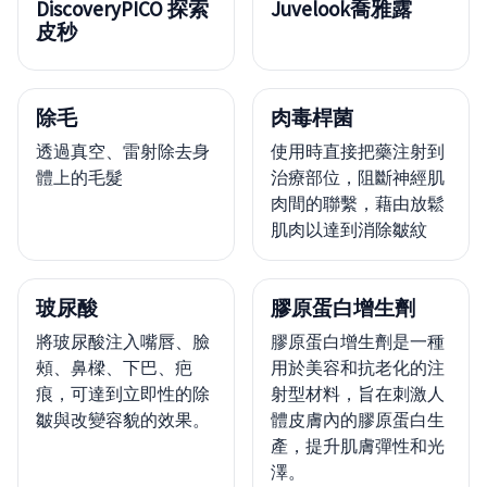
DiscoveryPICO 探索
Juvelook喬雅露
皮秒
除毛
肉毒桿菌
透過真空、雷射除去身
使用時直接把藥注射到
體上的毛髮
治療部位，阻斷神經肌
肉間的聯繫，藉由放鬆
肌肉以達到消除皺紋
玻尿酸
膠原蛋白增生劑
將玻尿酸注入嘴唇、臉
膠原蛋白增生劑是一種
頰、鼻樑、下巴、疤
用於美容和抗老化的注
痕，可達到立即性的除
射型材料，旨在刺激人
皺與改變容貌的效果。
體皮膚內的膠原蛋白生
產，提升肌膚彈性和光
澤。