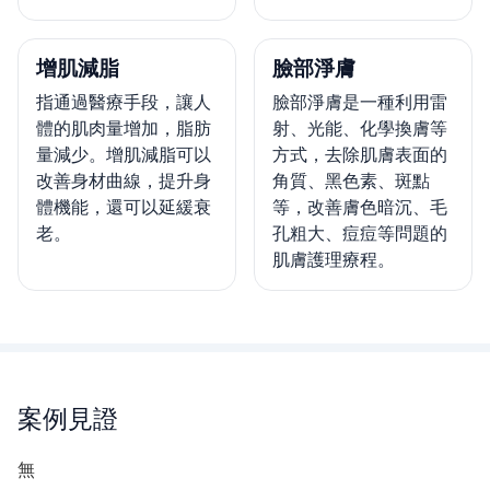
增肌減脂
臉部淨膚
指通過醫療手段，讓人
臉部淨膚是一種利用雷
體的肌肉量增加，脂肪
射、光能、化學換膚等
量減少。增肌減脂可以
方式，去除肌膚表面的
改善身材曲線，提升身
角質、黑色素、斑點
體機能，還可以延緩衰
等，改善膚色暗沉、毛
老。
孔粗大、痘痘等問題的
肌膚護理療程。
案例見證
無