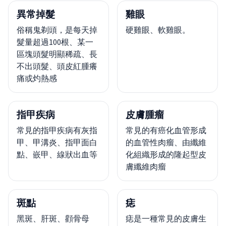
異常掉髮
雞眼
俗稱鬼剃頭，是每天掉
硬雞眼、軟雞眼。
髮量超過100根、某一
區塊頭髮明顯稀疏、長
不出頭髮、頭皮紅腫癢
痛或灼熱感
指甲疾病
皮膚腫瘤
常見的指甲疾病有灰指
常見的有癌化血管形成
甲、甲溝炎、指甲面白
的血管性肉瘤、由纖維
點、嵌甲、線狀出血等
化組織形成的隆起型皮
膚纖維肉瘤
斑點
痣
黑斑、肝斑、顴骨母
痣是一種常見的皮膚生