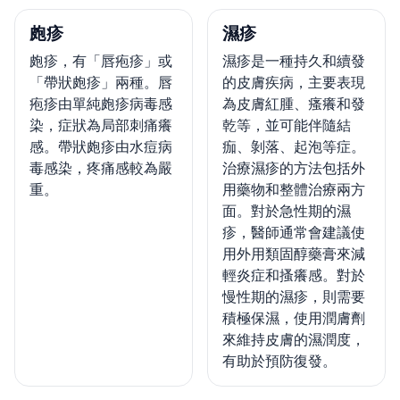
皰疹
濕疹
皰疹，有「唇疱疹」或
濕疹是一種持久和續發
「帶狀皰疹」兩種。唇
的皮膚疾病，主要表現
疱疹由單純皰疹病毒感
為皮膚紅腫、瘙癢和發
染，症狀為局部刺痛癢
乾等，並可能伴隨結
感。帶狀皰疹由水痘病
痂、剝落、起泡等症。
毒感染，疼痛感較為嚴
治療濕疹的方法包括外
重。
用藥物和整體治療兩方
面。對於急性期的濕
疹，醫師通常會建議使
用外用類固醇藥膏來減
輕炎症和搔癢感。對於
慢性期的濕疹，則需要
積極保濕，使用潤膚劑
來維持皮膚的濕潤度，
有助於預防復發。