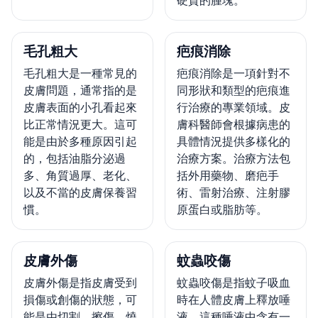
毛孔粗大
疤痕消除
毛孔粗大是一種常見的
疤痕消除是一項針對不
皮膚問題，通常指的是
同形狀和類型的疤痕進
皮膚表面的小孔看起來
行治療的專業領域。皮
比正常情況更大。這可
膚科醫師會根據病患的
能是由於多種原因引起
具體情況提供多樣化的
的，包括油脂分泌過
治療方案。治療方法包
多、角質過厚、老化、
括外用藥物、磨疤手
以及不當的皮膚保養習
術、雷射治療、注射膠
慣。
原蛋白或脂肪等。
皮膚外傷
蚊蟲咬傷
皮膚外傷是指皮膚受到
蚊蟲咬傷是指蚊子吸血
損傷或創傷的狀態，可
時在人體皮膚上釋放唾
能是由切割、擦傷、燒
液，這種唾液中含有一