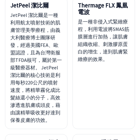
JetPeel 潔比爾
Thermage FLX 鳳凰
電波
JetPeel 潔比爾是一種
是一種非侵入式緊緻療
利用航太噴射技術的肌
程，利用電波將SMAS筋
膚管理美學療程，由義
膜層進行加熱，讓肌膚
大利醫療博士團隊研
組織收縮、刺激膠原蛋
發，經過美國FEA、歐
白的增生，達到肌膚緊
盟認證，且為台灣衛服
緻療的效果。
部TFDA核可，屬於第一
級醫療器材。 JetPeel
潔比爾的核心技術是利
用每秒220公尺的噴射
速度，將精華霧化成比
髮絲還小的分子，高效
滲透進肌膚或頭皮，藉
由讓精華吸收更好達到
保養皮膚的功效。