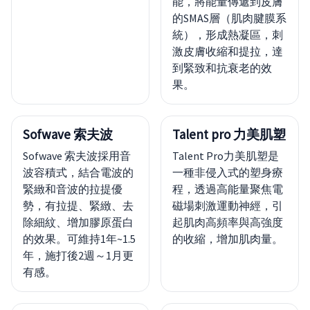
能，將能量傳遞到皮膚
的SMAS層（肌肉腱膜系
統），形成熱凝區，刺
激皮膚收縮和提拉，達
到緊致和抗衰老的效
果。
Sofwave 索夫波
Talent pro 力美肌塑
Sofwave 索夫波採用音
Talent Pro力美肌塑是
波容積式，結合電波的
一種非侵入式的塑身療
緊緻和音波的拉提優
程，透過高能量聚焦電
勢，有拉提、緊緻、去
磁場刺激運動神經，引
除細紋、增加膠原蛋白
起肌肉高頻率與高強度
的效果。可維持1年~1.5
的收縮，增加肌肉量。
年，施打後2週～1月更
有感。