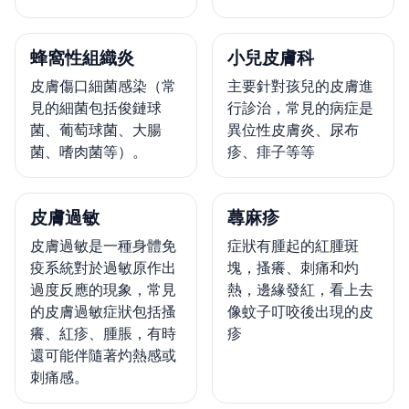
蜂窩性組織炎
小兒皮膚科
皮膚傷口細菌感染（常
主要針對孩兒的皮膚進
見的細菌包括俊鏈球
行診治，常見的病症是
菌、葡萄球菌、大腸
異位性皮膚炎、尿布
菌、嗜肉菌等）。
疹、痱子等等
皮膚過敏
蕁麻疹
皮膚過敏是一種身體免
症狀有腫起的紅腫斑
疫系統對於過敏原作出
塊，搔癢、刺痛和灼
過度反應的現象，常見
熱，邊緣發紅，看上去
的皮膚過敏症狀包括搔
像蚊子叮咬後出現的皮
癢、紅疹、腫脹，有時
疹
還可能伴隨著灼熱感或
刺痛感。