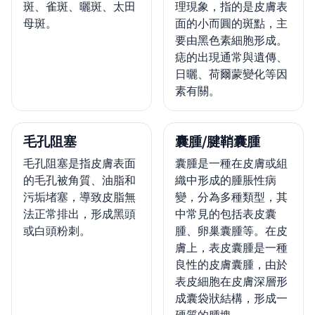
斑、雀斑、曬斑、太田
理現象，指的是皮膚表
母斑。
面的小而圓的斑點，主
要由黑色素細胞形成。
痣的出現通常與遺傳、
日曬、荷爾蒙變化等因
素有關。
毛孔阻塞
囊腫/腱鞘囊腫
毛孔阻塞是指皮膚表面
囊腫是一種在皮膚或組
的毛孔被角質、油脂和
織中形成的腫脹性病
污垢堵塞，導致皮脂無
變，分為多種類型，其
法正常排出，形成黑頭
中常見的包括表皮囊
或白頭粉刺。
腫、卵巢囊腫等。在皮
膚上，表皮囊腫是一種
良性的皮膚囊腫，由於
表皮細胞在皮膚深層形
成囊袋狀結構，形成一
硬質的腫塊。