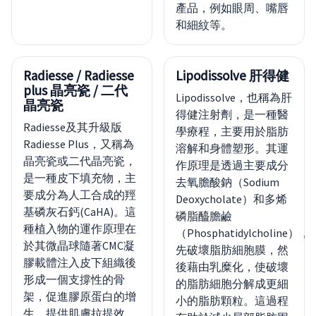
產品，例如眼周、嘴唇
和細紋等。
Radiesse / Radiesse
Lipodissolve 肝得健
plus 晶亮瓷 / 二代
Lipodissolve，也稱為肝
晶亮瓷
得健注射劑，是一種醫
Radiesse及其升級版
學療程，主要用於脂肪
Radiesse Plus，又稱為
溶解和身體塑形。其運
晶亮瓷或二代晶亮瓷，
作原理是透過主要成分
是一種皮下填充物，主
去氧膽酸鈉（Sodium
要成分為人工合成的羥
Deoxycholate）和多烯
基磷灰石鈣(CaHA)。這
磷脂醯膽鹼
種植入物的運作原理在
（Phosphatidylcholine），
於其微晶球隨著CMC凝
先破壞脂肪細胞膜，然
膠載體注入皮下組織後
後藉由乳糜化，使破壞
形成一個支撐性的骨
的脂肪細胞分解成更細
架，促進膠原蛋白的增
小的脂肪顆粒。這過程
生，提供肌膚拉提效