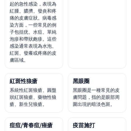
起的急性感染，表現為
紅腫、膿擠、發炎和疼
痛的皮膚症狀。病毒感
染方面，一些常見的例
子包括疣、水痘、單純
泡疹和帶狀皰疹。這些
感染通常表現為水泡、
紅斑、發癢或疼痛的皮
膚區域。
紅斑性狼瘡
黑眼圈
系統性紅斑狼瘡、圓盤
黑眼圈是一種常見的皮
狀紅斑狼瘡、藥物性狼
膚問題，指的是眼部周
瘡、新生兒狼瘡。
圍出現的暗淡色斑。
痘痘/青春痘/痤瘡
疫苗施打