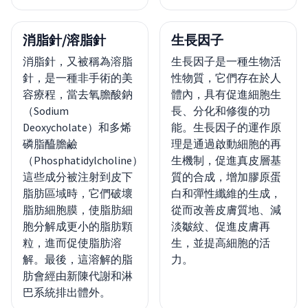
消脂針/溶脂針
生長因子
消脂針，又被稱為溶脂
生長因子是一種生物活
針，是一種非手術的美
性物質，它們存在於人
容療程，當去氧膽酸鈉
體內，具有促進細胞生
（Sodium
長、分化和修復的功
Deoxycholate）和多烯
能。生長因子的運作原
磷脂醯膽鹼
理是通過啟動細胞的再
（Phosphatidylcholine）
生機制，促進真皮層基
這些成分被注射到皮下
質的合成，增加膠原蛋
脂肪區域時，它們破壞
白和彈性纖維的生成，
脂肪細胞膜，使脂肪細
從而改善皮膚質地、減
胞分解成更小的脂肪顆
淡皺紋、促進皮膚再
粒，進而促使脂肪溶
生，並提高細胞的活
解。最後，這溶解的脂
力。
肪會經由新陳代謝和淋
巴系統排出體外。