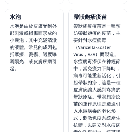
水泡
帶狀皰疹疫苗
水泡是由於皮膚受到外
帶狀皰疹疫苗是一種預
部刺激或損傷而形成的
防帶狀皰疹的疫苗，主
小囊泡，其中充滿清澈
要針對水痘病毒
的液體。常見的成因包
（Varicella-Zoster
括摩擦、燙傷、過度曝
Virus，VZV）而製造。
曬陽光、或皮膚疾病引
水痘病毒潛伏在神經節
起。
中，當免疫力下降時，
病毒可能重新活化，引
起帶狀皰疹，這是一種
皮膚病讓人感到疼痛的
帶狀疹症。帶狀皰疹疫
苗的運作原理是透過引
入水痘病毒的弱化形
式，刺激免疫系統產生
抗體，以建立對水痘病
毒的防禦能力。這可降