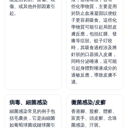
傷、或其他外部因素引
些化學物質，主要是用
起。
於防止血液凝固以便蚊
子更容易吸食。這些化
學物質可能引起局部皮
膚反應，包括紅腫、發
癢等症狀。蚊子叮咬
時，其吸食過程涉及將
針狀的口器插入皮膚，
同時分泌唾液，這可能
引起身體對唾液成分的
過敏反應，導致皮膚不
適。
病毒、細菌感染
黴菌感染/皮癬
細菌感染常見的例子包
香港腳、股癬、體癬、
括毛囊炎，它是由細菌
富貴手、頭皮癬、念珠
如葡萄球菌或鏈球菌引
菌感染、汗斑。