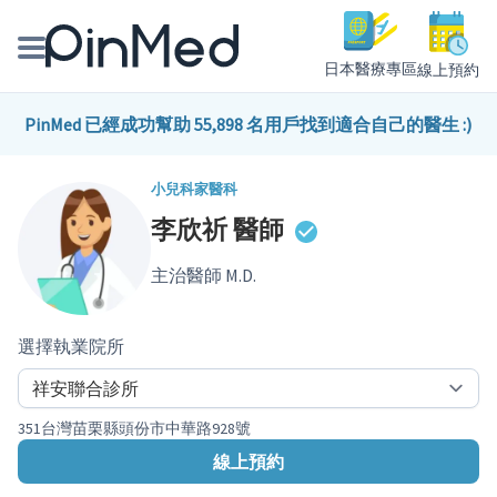
日本醫療專區
線上預約
線上預約醫師、院所
PinMed 已經成功幫助 55,898 名用戶找到適合自己的醫生 :)
醫師專欄專訪
小兒科
家醫科
李欣祈
醫師
健康主題館
主治醫師 M.D.
我是醫療人員
選擇執業院所
351台灣苗栗縣頭份市中華路928號
線上預約