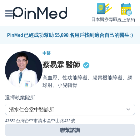
日本醫療專區
線上預約
線上預約醫師、院所
PinMed 已經成功幫助 55,898 名用戶找到適合自己的醫生 :)
醫師專欄專訪
中醫
蔡易霖
醫師
健康主題館
高血壓、性功能障礙、腸胃機能障礙、網
我是醫療人員
球肘、小兒轉骨
選擇執業院所
43651台灣台中市清水區中山路433號
聯繫諮詢