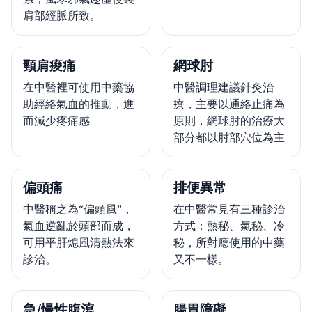
肩部經脈所致。
頸肩痠痛
網球肘
在中醫裡可使用中藥協
中醫調理建議針灸治
助經絡氣血的推動，進
療，主要以通絡止痛為
而減少疼痛感
原則，網球肘的治療大
部分都以肘部穴位為主
偏頭痛
排便異常
中醫稱之為“偏頭風”，
在中醫常見有三種診治
氣血逆亂於頭部而成，
方式：熱秘、氣秘、冷
可用平肝熄風清熱法來
秘，所對應使用的中藥
診治。
又不一樣。
急/慢性腹瀉
腸胃障礙