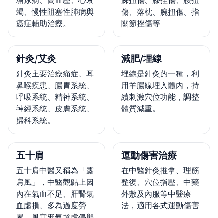
糖尿病、高血壓、心衰
踝扭傷、膝挫傷、腰扭
竭、慢性阻塞性肺病與
傷、落枕、腕扭傷、指
癌症輔助治療。
關節挫傷等
針灸/艾灸
減肥/埋線
針灸主要治療痛症、耳
埋線是針灸的一種，利
鼻喉疾患、腸胃系統、
用羊腸線埋入體內，持
呼吸系統、精神系統、
續刺激穴位功能，調整
神經系統、皮膚系統、
體質減重。
婦科系統。
五十肩
運動傷害治療
五十肩中醫又稱為「露
在中醫針灸推拿、理筋
肩風」，中醫觀點上因
整復、穴位指壓、中藥
內在氣血不足、肝腎氣
外敷及內服等中醫療
血虛損、多為過度勞
法，適用各式運動傷害
累，風寒邪氣趁虛侵襲