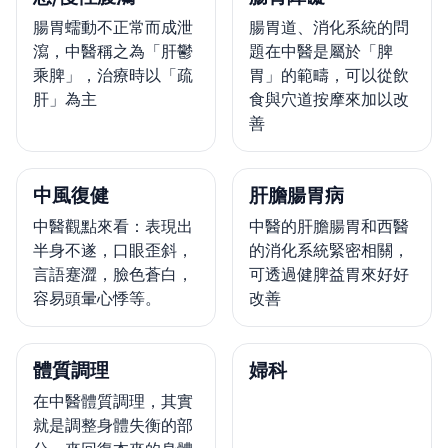
腸胃蠕動不正常而成泄
腸胃道、消化系統的問
瀉，中醫稱之為「肝鬱
題在中醫是屬於「脾
乘脾」，治療時以「疏
胃」的範疇，可以從飲
肝」為主
食與穴道按摩來加以改
善
中風復健
肝膽腸胃病
中醫觀點來看：表現出
中醫的肝膽腸胃和西醫
半身不遂，口眼歪斜，
的消化系統緊密相關，
言語蹇澀，臉色蒼白，
可透過健脾益胃來好好
容易頭暈心悸等。
改善
體質調理
婦科
在中醫體質調理，其實
就是調整身體失衡的部