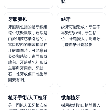
狀。
牙齦膿包
缺牙
牙齦膿包指的是牙齦組
缺牙可能造成：牙齒不
織中積聚膿液，通常是
再緊密排列，牙齒移
由於細菌感染引起的，
位、牙縫變大，周邊牙
當口腔內的細菌積聚在
可能向缺牙處傾倒
牙齦周圍時，可能導致
發炎和感染，進而形成
膿包。牙齦膿包的形成
主要與牙周病、牙結
石、蛀牙或傷口感染等
因素有關。
植牙手術/人工植牙
微創植牙
是一門以人工牙根安裝
採用微創切口植體置入