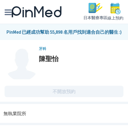
日本醫療專區
線上預約
線上預約醫師、院所
PinMed 已經成功幫助 55,898 名用戶找到適合自己的醫生 :)
醫師專欄專訪
牙科
陳聖怡
健康主題館
我是醫療人員
不開放預約
無執業院所