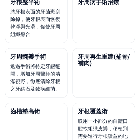
牙根整平術
牙周病手術治療
將牙根表面的牙菌斑刮
除掉，使牙根表面恢復
乾淨與光滑，促使牙周
組織癒合
牙周翻瓣手術
牙周再生重建(補骨/
補肉)
透過手術將特定牙齦翻
開，增加牙周醫師的清
潔視野，徹底清除牙根
之牙結石及致病細菌。
齒槽墊高術
牙根覆蓋術
取用一小部分的自體口
腔軟組織皮瓣，移植到
需要進行牙根覆蓋的地