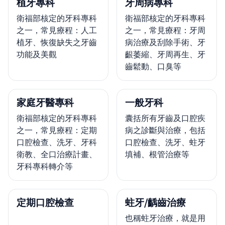
植牙專科
牙周病專科
衛福部核定的牙科專科
衛福部核定的牙科專科
之一，常見療程：人工
之一，常見療程：牙周
植牙、恢復缺失之牙齒
病治療及刮除手術、牙
功能及美觀
齦萎縮、牙周再生、牙
齒鬆動、口臭等
家庭牙醫專科
一般牙科
衛福部核定的牙科專科
囊括所有牙齒及口腔疾
之一，常見療程：定期
病之診斷與治療，包括
口腔檢查、洗牙、牙科
口腔檢查、洗牙、蛀牙
衛教、全口治療計畫、
填補、根管治療等
牙科專科轉介等
定期口腔檢查
蛀牙/齲齒治療
也稱蛀牙治療，就是用