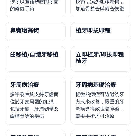
假牙以彌補缺齒的牙齒
技術，減少組織創傷，
的修復手術
加速骨整合與癒合恢復
鼻竇增高術
植牙即拔即種
齒移植/自體牙移植
立即植牙/即拔即種
植牙
牙周病治療
牙周病基礎治療
多半發生於支持牙齒而
輕微的病症可透過洗牙
位於牙齒周圍的組織，
方式來改善，嚴重的牙
包括牙齦，牙周韌帶及
周病會導致咀嚼障礙，
齒槽骨等的疾病
需要手術才可治療