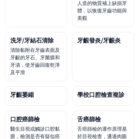
人造的物質補上缺損牙
體，以恢復牙齒功能與
美觀
洗牙/牙結石清除
牙齦發炎/牙齦炎
清除黏附在牙齒表面及
牙齦的牙石、牙菌膜和
牙漬，使牙齒回復乾淨
及平滑
牙齦萎縮
學校口腔檢查複診
口腔癌篩檢
舌癌篩檢
醫生目視或觸診口腔黏
舌癌篩檢的運作原理基
膜，檢測是否有疑似癌
於目視檢查，通過肉眼