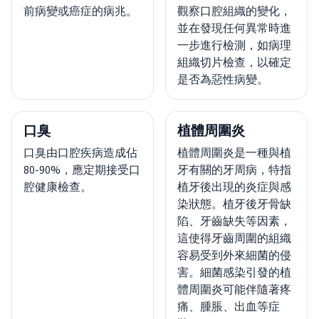
前病變或癌症的病兆。
觀察口腔組織的變化，
並在發現任何異常時進
一步進行檢測，如病理
組織切片檢查，以確定
是否為惡性病變。
口臭
植體周圍炎
口臭由口腔疾病造成佔
植體周圍炎是一種與植
80-90%，應定期接受口
牙有關的牙周病，特指
腔健康檢查。
植牙後出現的炎症與感
染狀態。植牙後牙骨缺
陷、牙齒缺失等因素，
這使得牙齒周圍的組織
容易受到外來細菌的侵
害。細菌感染引發的植
體周圍炎可能伴隨著疼
痛、腫脹、出血等症