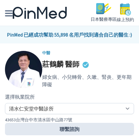
日本醫療專區
線上預約
線上預約醫師、院所
PinMed 已經成功幫助 55,898 名用戶找到適合自己的醫生 :)
醫師專欄專訪
中醫
莊鶴麟
醫師
健康主題館
婦女病、小兒轉骨、久嗽、腎炎、更年期
我是醫療人員
障礙
選擇執業院所
43653台灣台中市清水區中山路77號
聯繫諮詢