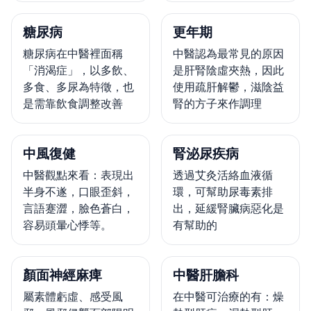
糖尿病
更年期
糖尿病在中醫裡面稱
中醫認為最常見的原因
「消渴症」，以多飲、
是肝腎陰虛夾熱，因此
多食、多尿為特徵，也
使用疏肝解鬱，滋陰益
是需靠飲食調整改善
腎的方子來作調理
中風復健
腎泌尿疾病
中醫觀點來看：表現出
透過艾灸活絡血液循
半身不遂，口眼歪斜，
環，可幫助尿毒素排
言語蹇澀，臉色蒼白，
出，延緩腎臟病惡化是
容易頭暈心悸等。
有幫助的
顏面神經麻痺
中醫肝膽科
屬素體虧虛、感受風
在中醫可治療的有：燥