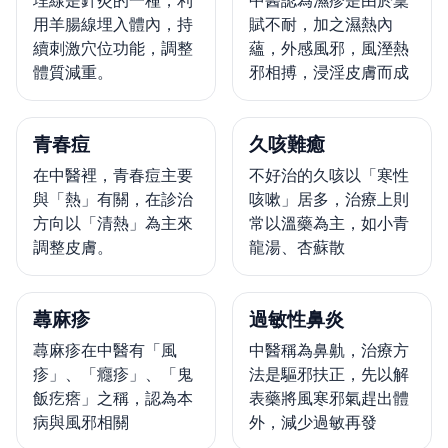
埋線是針灸的一種，利
中醫認為濕疹是由於稟
用羊腸線埋入體內，持
賦不耐，加之濕熱內
續刺激穴位功能，調整
蘊，外感風邪，風溼熱
體質減重。
邪相搏，浸淫皮膚而成
青春痘
久咳難癒
在中醫裡，青春痘主要
不好治的久咳以「寒性
與「熱」有關，在診治
咳嗽」居多，治療上則
方向以「清熱」為主來
常以溫藥為主，如小青
調整皮膚。
龍湯、杏蘇散
蕁麻疹
過敏性鼻炎
蕁麻疹在中醫有「風
中醫稱為鼻鼽，治療方
疹」、「癮疹」、「鬼
法是驅邪扶正，先以解
飯疙瘩」之稱，認為本
表藥將風寒邪氣趕出體
病與風邪相關
外，減少過敏再發