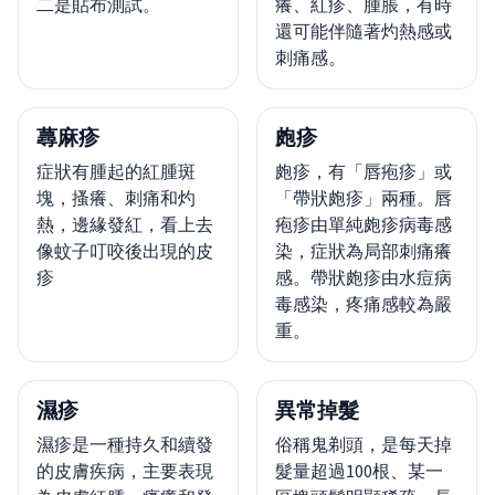
二是貼布測試。
癢、紅疹、腫脹，有時
還可能伴隨著灼熱感或
刺痛感。
蕁麻疹
皰疹
症狀有腫起的紅腫斑
皰疹，有「唇疱疹」或
塊，搔癢、刺痛和灼
「帶狀皰疹」兩種。唇
熱，邊緣發紅，看上去
疱疹由單純皰疹病毒感
像蚊子叮咬後出現的皮
染，症狀為局部刺痛癢
疹
感。帶狀皰疹由水痘病
毒感染，疼痛感較為嚴
重。
濕疹
異常掉髮
濕疹是一種持久和續發
俗稱鬼剃頭，是每天掉
的皮膚疾病，主要表現
髮量超過100根、某一