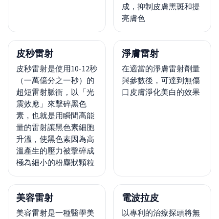
成，抑制皮膚黑斑和提
亮膚色
皮秒雷射
淨膚雷射
皮秒雷射是使用10-12秒
在適當的淨膚雷射劑量
（一萬億分之一秒）的
與參數後，可達到無傷
超短雷射脈衝，以「光
口皮膚淨化美白的效果
震效應」來擊碎黑色
素，也就是用瞬間高能
量的雷射讓黑色素細胞
升溫，使黑色素因為高
溫產生的壓力被擊碎成
極為細小的粉塵狀顆粒
美容雷射
電波拉皮
美容雷射是一種醫學美
以專利的治療探頭將無