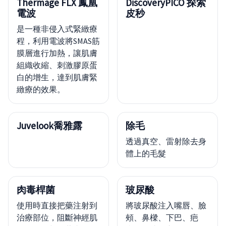
Thermage FLX 鳳凰
DiscoveryPICO 探索
電波
皮秒
是一種非侵入式緊緻療
程，利用電波將SMAS筋
膜層進行加熱，讓肌膚
組織收縮、刺激膠原蛋
白的增生，達到肌膚緊
緻療的效果。
Juvelook喬雅露
除毛
透過真空、雷射除去身
體上的毛髮
肉毒桿菌
玻尿酸
使用時直接把藥注射到
將玻尿酸注入嘴唇、臉
治療部位，阻斷神經肌
頰、鼻樑、下巴、疤