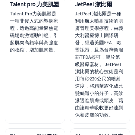
Talent pro 力美肌塑
JetPeel 潔比爾
Talent Pro力美肌塑是
JetPeel 潔比爾是一種
一種非侵入式的塑身療
利用航太噴射技術的肌
程，透過高能量聚焦電
膚管理美學療程，由義
磁場刺激運動神經，引
大利醫療博士團隊研
起肌肉高頻率與高強度
發，經過美國FEA、歐
的收縮，增加肌肉量。
盟認證，且為台灣衛服
部TFDA核可，屬於第一
級醫療器材。 JetPeel
潔比爾的核心技術是利
用每秒220公尺的噴射
速度，將精華霧化成比
髮絲還小的分子，高效
滲透進肌膚或頭皮，藉
由讓精華吸收更好達到
保養皮膚的功效。