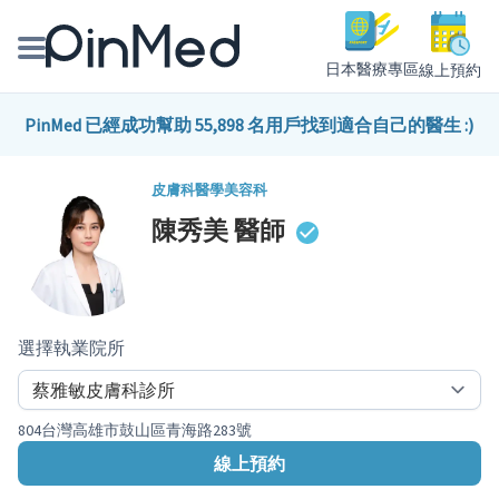
日本醫療專區
線上預約
線上預約醫師、院所
PinMed 已經成功幫助 55,898 名用戶找到適合自己的醫生 :)
醫師專欄專訪
皮膚科
醫學美容科
陳秀美
醫師
健康主題館
我是醫療人員
選擇執業院所
804台灣高雄市鼓山區青海路283號
線上預約