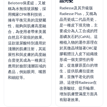
晶亮瓷
Belotero保柔緹，又被
Radiesse及其升級版
稱為水無痕玻尿酸，採
Radiesse Plus，又稱為
用獨家CPM專利技術，
晶亮瓷或二代晶亮瓷，
擁有平衡完美的流變屬
是一種皮下填充物，主
性，能夠與肌膚高度融
要成分為人工合成的羥
合，為使用者帶來美麗
基磷灰石鈣(CaHA)。這
自然且不留痕的效果。
種植入物的運作原理在
這款玻尿酸特別適用於
於其微晶球隨著CMC凝
淺層的肌膚注射，其延
膠載體注入皮下組織後
展性和與皮膚的高度融
形成一個支撐性的骨
合度使其成為一種廣泛
架，促進膠原蛋白的增
應用於臉部淺層區域的
生，提供肌膚拉提效
產品，例如眼周、嘴唇
果，並撫平老化的痕
和細紋等。
跡。這使得Radiesse在
改善皺紋、提升輪廓、
增加肌膚豐滿度方面具
有顯著效果。