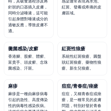
時，其吸食過程涉及將
感染通常表現為水泡、
針狀的口器插入皮膚，
紅斑、發癢或疼痛的皮
同時分泌唾液，這可能
膚區域。
引起身體對唾液成分的
過敏反應，導致皮膚不
適。
黴菌感染/皮癬
紅斑性狼瘡
香港腳、股癬、體癬、
系統性紅斑狼瘡、圓盤
富貴手、頭皮癬、念珠
狀紅斑狼瘡、藥物性狼
菌感染、汗斑。
瘡、新生兒狼瘡。
麻疹
痘痘/青春痘/痤瘡
麻疹是一種由麻疹病毒
痘痘，又稱青春痘或痤
引起的急性、高度傳染
瘡，是一種常見的皮膚
性的病毒性感染疾病。
問題，特別好發於青春