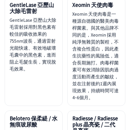
GentleLase 亞歷山
Xeomin 天使肉毒
大除毛雷射
Xeomin 天使肉毒是一
GentleLase 亞歷山大除
種源自德國的醫美肉毒
毛雷射採用對黑色素有
桿菌素。與其他品牌不
較佳的吸收效果的
同的是，Xeomin 採用
755nm波長，通過雷射
純淨無雜質的製程，不
光能快速、有效地破壞
含複合性蛋白，因此產
毛囊中的黑色素，進而
生抗藥性的風險低，適
阻止毛髮生長，實現脫
合長期施打。肉毒桿菌
毛效果。
素可有效消除因肌肉過
度活動而產生的皺紋，
並在注射後約1週內展
現效果，持續時間可達
4~6個月。
Belotero 保柔緹 / 水
Radiesse / Radiesse
無痕玻尿酸
plus 晶亮瓷 / 二代