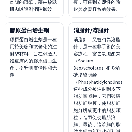
肉間的聯繫，藉由放鬆
痕，可達到立即性的除
肌肉以達到消除皺紋
皺與改變容貌的效果。
膠原蛋白增生劑
消脂針/溶脂針
膠原蛋白增生劑是一種
消脂針，又被稱為溶脂
用於美容和抗老化的注
針，是一種非手術的美
射型材料，旨在刺激人
容療程，當去氧膽酸鈉
體皮膚內的膠原蛋白生
（Sodium
產，提升肌膚彈性和光
Deoxycholate）和多烯
澤。
磷脂醯膽鹼
（Phosphatidylcholine）
這些成分被注射到皮下
脂肪區域時，它們破壞
脂肪細胞膜，使脂肪細
胞分解成更小的脂肪顆
粒，進而促使脂肪溶
解。最後，這溶解的脂
肪會經由新陳代謝和淋