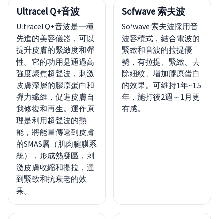
Ultracel Q+音波
Sofwave 索夫波
Ultracel Q+音波是一種
Sofwave 索夫波採用音
先進的美容儀器，可以
波容積式，結合電波的
提升皮膚的緊緻度和彈
緊緻和音波的拉提優
性。它的功用是通過高
勢，有拉提、緊緻、去
強度聚焦超聲波，刺激
除細紋、增加膠原蛋白
皮膚深層的膠原蛋白和
的效果。可維持1年~1.5
彈力纖維，促進皮膚自
年，施打後2週～1月更
我修復和再生。運作原
有感。
理是利用超聲波的熱
能，將能量傳遞到皮膚
的SMAS層（肌肉腱膜系
統），形成熱凝區，刺
激皮膚收縮和提拉，達
到緊致和抗衰老的效
果。