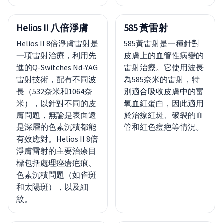
Helios II 八倍淨膚
585 黃雷射
Helios II 8倍淨膚雷射是
585黃雷射是一種針對
一項雷射治療，利用先
皮膚上的血管性病變的
進的Q-Switches Nd-YAG
雷射治療。它使用波長
雷射技術，配有不同波
為585奈米的雷射，特
長（532奈米和1064奈
別適合吸收皮膚中的富
米），以針對不同的皮
氧血紅蛋白，因此適用
膚問題，無論是表面還
於治療紅斑、破裂的血
是深層的色素沉積都能
管和紅色痘疤等情況。
有效應對。Helios II 8倍
淨膚雷射的主要治療目
標包括處理痤瘡疤痕、
色素沉積問題（如雀斑
和太陽斑），以及細
紋。