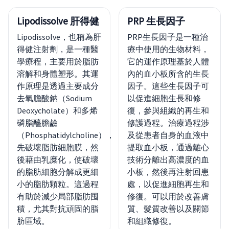
Lipodissolve 肝得健
PRP 生長因子
Lipodissolve，也稱為肝
PRP生長因子是一種治
得健注射劑，是一種醫
療中使用的生物材料，
學療程，主要用於脂肪
它的運作原理基於人體
溶解和身體塑形。其運
內的血小板所含的生長
作原理是透過主要成分
因子。這些生長因子可
去氧膽酸鈉（Sodium
以促進細胞生長和修
Deoxycholate）和多烯
復，參與組織的再生和
磷脂醯膽鹼
修護過程。治療過程涉
（Phosphatidylcholine），
及從患者自身的血液中
先破壞脂肪細胞膜，然
提取血小板，通過離心
後藉由乳糜化，使破壞
技術分離出高濃度的血
的脂肪細胞分解成更細
小板，然後再注射回患
小的脂肪顆粒。這過程
處，以促進細胞再生和
有助於減少局部脂肪囤
修復。可以用於改善膚
積，尤其對抗頑固的脂
質、髮質改善以及關節
肪區域。
和組織修復。