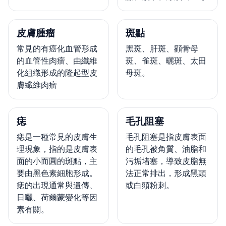
皮膚腫瘤
斑點
常見的有癌化血管形成
黑斑、肝斑、顴骨母
的血管性肉瘤、由纖維
斑、雀斑、曬斑、太田
化組織形成的隆起型皮
母斑。
膚纖維肉瘤
痣
毛孔阻塞
痣是一種常見的皮膚生
毛孔阻塞是指皮膚表面
理現象，指的是皮膚表
的毛孔被角質、油脂和
面的小而圓的斑點，主
污垢堵塞，導致皮脂無
要由黑色素細胞形成。
法正常排出，形成黑頭
痣的出現通常與遺傳、
或白頭粉刺。
日曬、荷爾蒙變化等因
素有關。