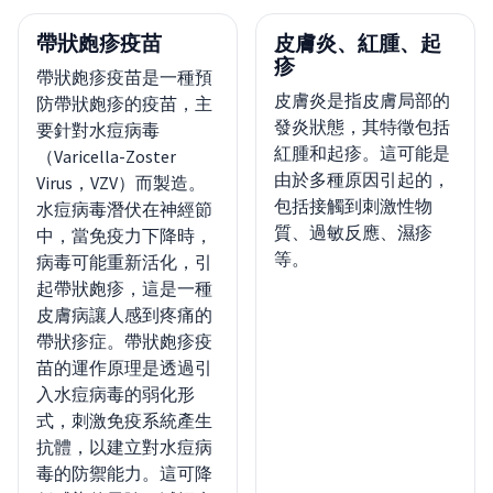
帶狀皰疹疫苗
皮膚炎、紅腫、起
疹
帶狀皰疹疫苗是一種預
皮膚炎是指皮膚局部的
防帶狀皰疹的疫苗，主
發炎狀態，其特徵包括
要針對水痘病毒
紅腫和起疹。這可能是
（Varicella-Zoster
由於多種原因引起的，
Virus，VZV）而製造。
包括接觸到刺激性物
水痘病毒潛伏在神經節
質、過敏反應、濕疹
中，當免疫力下降時，
等。
病毒可能重新活化，引
起帶狀皰疹，這是一種
皮膚病讓人感到疼痛的
帶狀疹症。帶狀皰疹疫
苗的運作原理是透過引
入水痘病毒的弱化形
式，刺激免疫系統產生
抗體，以建立對水痘病
毒的防禦能力。這可降