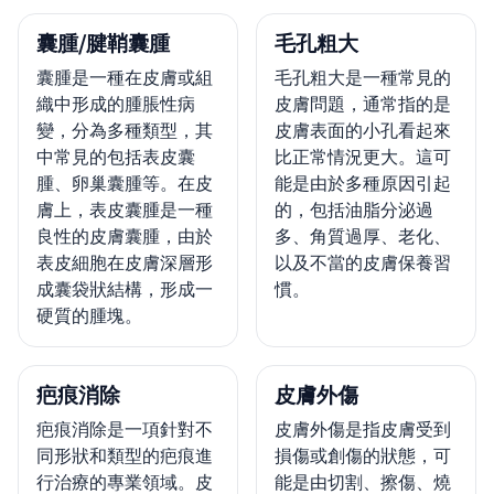
囊腫/腱鞘囊腫
毛孔粗大
囊腫是一種在皮膚或組
毛孔粗大是一種常見的
織中形成的腫脹性病
皮膚問題，通常指的是
變，分為多種類型，其
皮膚表面的小孔看起來
中常見的包括表皮囊
比正常情況更大。這可
腫、卵巢囊腫等。在皮
能是由於多種原因引起
膚上，表皮囊腫是一種
的，包括油脂分泌過
良性的皮膚囊腫，由於
多、角質過厚、老化、
表皮細胞在皮膚深層形
以及不當的皮膚保養習
成囊袋狀結構，形成一
慣。
硬質的腫塊。
疤痕消除
皮膚外傷
疤痕消除是一項針對不
皮膚外傷是指皮膚受到
同形狀和類型的疤痕進
損傷或創傷的狀態，可
行治療的專業領域。皮
能是由切割、擦傷、燒