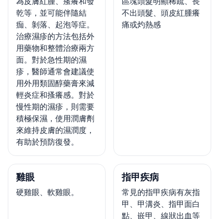
為皮膚紅腫、瘙癢和發
區塊頭髮明顯稀疏、長
乾等，並可能伴隨結
不出頭髮、頭皮紅腫癢
痂、剝落、起泡等症。
痛或灼熱感
治療濕疹的方法包括外
用藥物和整體治療兩方
面。對於急性期的濕
疹，醫師通常會建議使
用外用類固醇藥膏來減
輕炎症和搔癢感。對於
慢性期的濕疹，則需要
積極保濕，使用潤膚劑
來維持皮膚的濕潤度，
有助於預防復發。
雞眼
指甲疾病
硬雞眼、軟雞眼。
常見的指甲疾病有灰指
甲、甲溝炎、指甲面白
點、嵌甲、線狀出血等