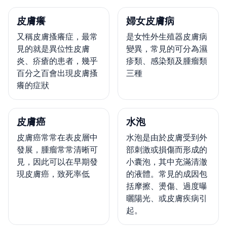
皮膚癢
婦女皮膚病
又稱皮膚搔癢症，最常
是女性外生殖器皮膚病
見的就是異位性皮膚
變異，常見的可分為濕
炎、疥瘡的患者，幾乎
疹類、感染類及腫瘤類
百分之百會出現皮膚搔
三種
癢的症狀
皮膚癌
水泡
皮膚癌常常在表皮層中
水泡是由於皮膚受到外
發展，腫瘤常常清晰可
部刺激或損傷而形成的
見，因此可以在早期發
小囊泡，其中充滿清澈
現皮膚癌，致死率低
的液體。常見的成因包
括摩擦、燙傷、過度曝
曬陽光、或皮膚疾病引
起。