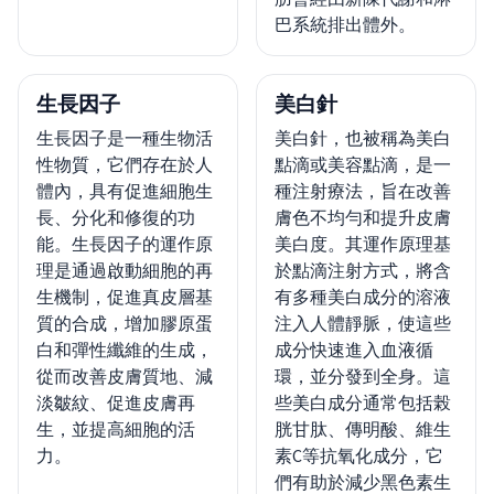
巴系統排出體外。
生長因子
美白針
生長因子是一種生物活
美白針，也被稱為美白
性物質，它們存在於人
點滴或美容點滴，是一
體內，具有促進細胞生
種注射療法，旨在改善
長、分化和修復的功
膚色不均勻和提升皮膚
能。生長因子的運作原
美白度。其運作原理基
理是通過啟動細胞的再
於點滴注射方式，將含
生機制，促進真皮層基
有多種美白成分的溶液
質的合成，增加膠原蛋
注入人體靜脈，使這些
白和彈性纖維的生成，
成分快速進入血液循
從而改善皮膚質地、減
環，並分發到全身。這
淡皺紋、促進皮膚再
些美白成分通常包括榖
生，並提高細胞的活
胱甘肽、傳明酸、維生
力。
素C等抗氧化成分，它
們有助於減少黑色素生