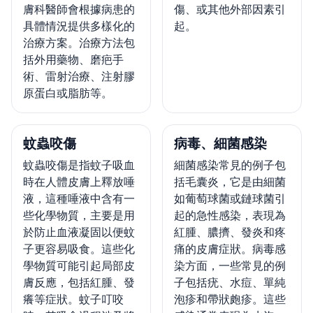
膚科醫師會根據病患的
傷、或其他外部因素引
具體情況提供多樣化的
起。
治療方案。治療方法包
括外用藥物、磨疤手
術、雷射治療、注射膠
原蛋白或脂肪等。
蚊蟲咬傷
病毒、細菌感染
蚊蟲咬傷是指蚊子吸血
細菌感染常見的例子包
時在人體皮膚上釋放唾
括毛囊炎，它是由細菌
液，這種唾液中含有一
如葡萄球菌或鏈球菌引
些化學物質，主要是用
起的急性感染，表現為
於防止血液凝固以便蚊
紅腫、膿擠、發炎和疼
子更容易吸食。這些化
痛的皮膚症狀。病毒感
學物質可能引起局部皮
染方面，一些常見的例
膚反應，包括紅腫、發
子包括疣、水痘、單純
癢等症狀。蚊子叮咬
泡疹和帶狀皰疹。這些