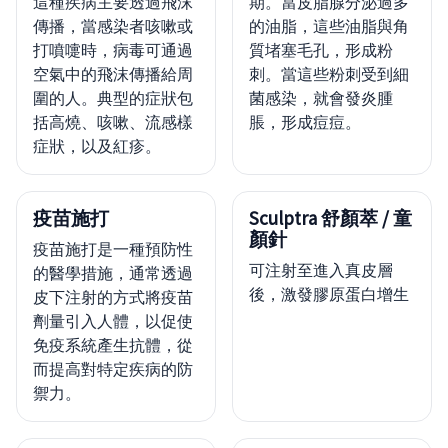
這種疾病主要透過飛沫
期。當皮脂腺分泌過多
傳播，當感染者咳嗽或
的油脂，這些油脂與角
打噴嚏時，病毒可通過
質堵塞毛孔，形成粉
空氣中的飛沫傳播給周
刺。當這些粉刺受到細
圍的人。典型的症狀包
菌感染，就會發炎腫
括高燒、咳嗽、流感樣
脹，形成痘痘。
症狀，以及紅疹。
疫苗施打
Sculptra 舒顏萃 / 童
顏針
疫苗施打是一種預防性
可注射至進入真皮層
的醫學措施，通常透過
後，激發膠原蛋白增生
皮下注射的方式將疫苗
劑量引入人體，以促使
免疫系統產生抗體，從
而提高對特定疾病的防
禦力。