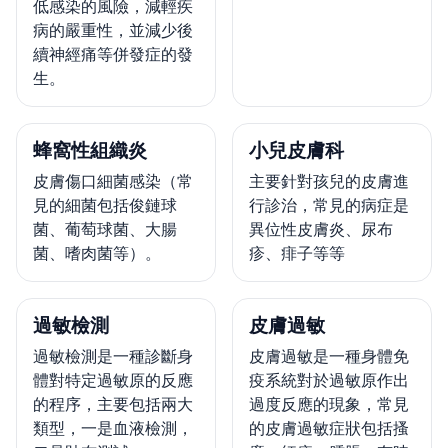
低感染的風險，減輕疾
病的嚴重性，並減少後
續神經痛等併發症的發
生。
蜂窩性組織炎
小兒皮膚科
皮膚傷口細菌感染（常
主要針對孩兒的皮膚進
見的細菌包括俊鏈球
行診治，常見的病症是
菌、葡萄球菌、大腸
異位性皮膚炎、尿布
菌、嗜肉菌等）。
疹、痱子等等
過敏檢測
皮膚過敏
過敏檢測是一種診斷身
皮膚過敏是一種身體免
體對特定過敏原的反應
疫系統對於過敏原作出
的程序，主要包括兩大
過度反應的現象，常見
類型，一是血液檢測，
的皮膚過敏症狀包括搔