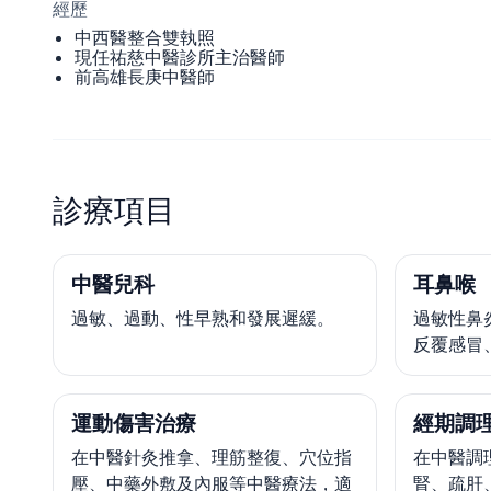
經歷
中西醫整合雙執照
現任祐慈中醫診所主治醫師
前高雄長庚中醫師
診療項目
中醫兒科
耳鼻喉
過敏、過動、性早熟和發展遲緩。
過敏性鼻
反覆感冒
運動傷害治療
經期調
在中醫針灸推拿、理筋整復、穴位指
在中醫調
壓、中藥外敷及內服等中醫療法，適
腎、疏肝