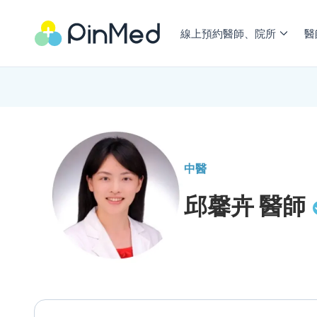
線上預約醫師、院所
醫
中醫
邱馨卉
醫師