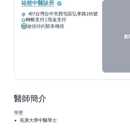
祐慈中醫診所
407台灣台中市西屯區弘孝路195號
轉帳支付 | 現金支付
健保特約醫事機構
點
醫師
簡介
學歷
長庚大學中醫學士