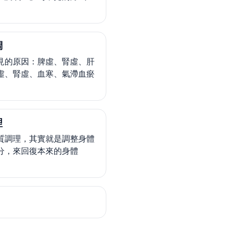
調
見的原因：脾虛、腎虛、肝
虛、腎虛、血寒、氣滯血瘀
理
質調理，其實就是調整身體
分，來回復本來的身體