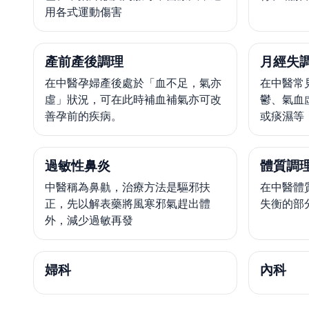
用各式運動傷害
產前產後調理
月經失
在中醫孕婦產後處於「血不足，氣亦
在中醫常
虛」狀況，可在此時補血補氣亦可改
鬱、氣血
善孕前的疾病。
或痰濕等
過敏性鼻炎
體質調
中醫稱為鼻鼽，治療方法是驅邪扶
在中醫體
正，先以解表藥將風寒邪氣趕出體
失衡的部
外，減少過敏再發
婦科
內科