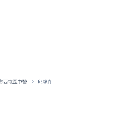
市西屯區中醫
邱馨卉