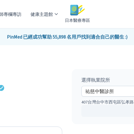
師專欄專訪
健康主題館
日本醫療專區
PinMed 已經成功幫助 55,898 名用戶找到適合自己的醫生 :)
選擇執業院所
407台灣台中市西屯區弘孝路1