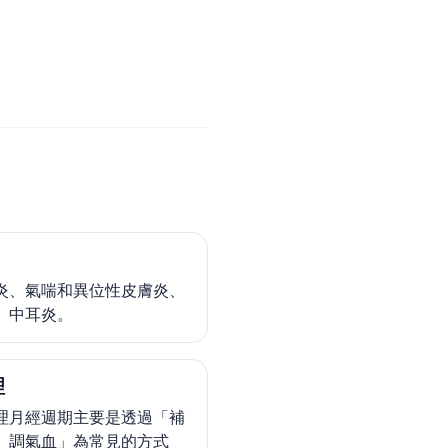
炎、氣喘和異位性皮膚炎、
、中耳炎。
理
理月經週期主要是透過「補
、調氣血」為常見的方式