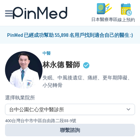
日本醫療專區
線上預約
線上預約醫師、院所
PinMed 已經成功幫助 55,898 名用戶找到適合自己的醫生 :)
醫師專欄專訪
中醫
林永德
醫師
健康主題館
失眠、中風後遺症、痛經、更年期障礙、
我是醫療人員
小兒轉骨
選擇執業院所
400台灣台中市中區自由路二段88-9號
聯繫諮詢