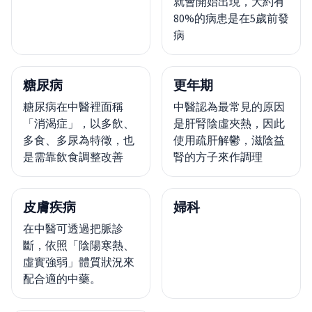
就會開始出現，大約有
80%的病患是在5歲前發
病
糖尿病
更年期
糖尿病在中醫裡面稱
中醫認為最常見的原因
「消渴症」，以多飲、
是肝腎陰虛夾熱，因此
多食、多尿為特徵，也
使用疏肝解鬱，滋陰益
是需靠飲食調整改善
腎的方子來作調理
皮膚疾病
婦科
在中醫可透過把脈診
斷，依照「陰陽寒熱、
虛實強弱」體質狀況來
配合適的中藥。