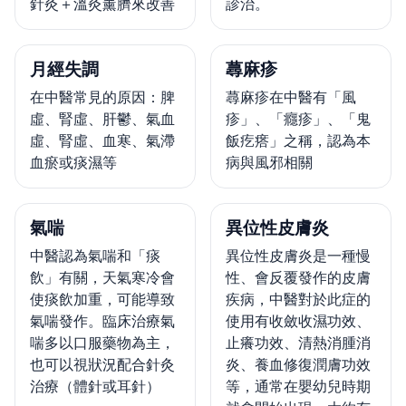
針灸＋溫灸薰臍來改善
診治。
月經失調
蕁麻疹
在中醫常見的原因：脾
蕁麻疹在中醫有「風
虛、腎虛、肝鬱、氣血
疹」、「癮疹」、「鬼
虛、腎虛、血寒、氣滯
飯疙瘩」之稱，認為本
血瘀或痰濕等
病與風邪相關
氣喘
異位性皮膚炎
中醫認為氣喘和「痰
異位性皮膚炎是一種慢
飲」有關，天氣寒冷會
性、會反覆發作的皮膚
使痰飲加重，可能導致
疾病，中醫對於此症的
氣喘發作。臨床治療氣
使用有收斂收濕功效、
喘多以口服藥物為主，
止癢功效、清熱消腫消
也可以視狀況配合針灸
炎、養血修復潤膚功效
治療（體針或耳針）
等，通常在嬰幼兒時期