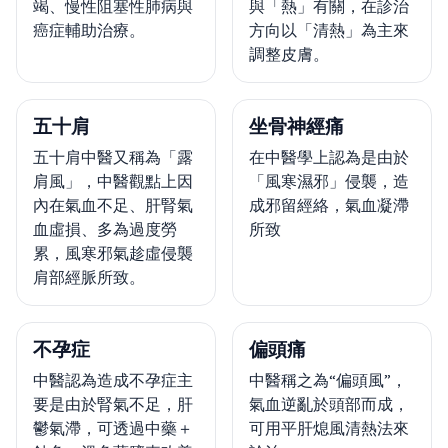
竭、慢性阻塞性肺病與
與「熱」有關，在診治
癌症輔助治療。
方向以「清熱」為主來
調整皮膚。
五十肩
坐骨神經痛
五十肩中醫又稱為「露
在中醫學上認為是由於
肩風」，中醫觀點上因
「風寒濕邪」侵襲，造
內在氣血不足、肝腎氣
成邪留經絡，氣血凝滯
血虛損、多為過度勞
所致
累，風寒邪氣趁虛侵襲
肩部經脈所致。
不孕症
偏頭痛
中醫認為造成不孕症主
中醫稱之為“偏頭風”，
要是由於腎氣不足，肝
氣血逆亂於頭部而成，
鬱氣滯，可透過中藥＋
可用平肝熄風清熱法來