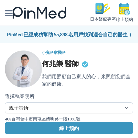
日本醫療專區
線上預約
線上預約醫師、院所
PinMed 已經成功幫助 55,898 名用戶找到適合自己的醫生 :)
醫師專欄專訪
小兒科
家醫科
何兆崇
醫師
健康主題館
我們用照顧自己家人的心，來照顧您們全
我是醫療人員
家的健康。
選擇執業院所
408台灣台中市南屯區黎明路一段1091號
線上預約