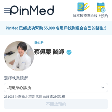
日本醫療專區
線上預約
線上預約醫師、院所
PinMed 已經成功幫助 55,898 名用戶找到適合自己的醫生 :)
醫師專欄專訪
身心科
蔡佩蓁
醫師
健康主題館
我是醫療人員
選擇執業院所
231038台灣新北市新店區民族路29號1樓
不開放預約