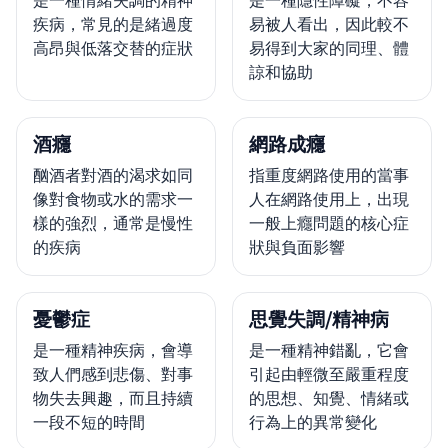
疾病，常見的是緒過度
易被人看出，因此較不
高昂與低落交替的症狀
易得到大家的同理、體
諒和協助
酒癮
網路成癮
酗酒者對酒的渴求如同
指重度網路使用的當事
像對食物或水的需求一
人在網路使用上，出現
樣的強烈，通常是慢性
一般上癮問題的核心症
的疾病
狀與負面影響
憂鬱症
思覺失調/精神病
是一種精神疾病，會導
是一種精神錯亂，它會
致人們感到悲傷、對事
引起由輕微至嚴重程度
物失去興趣，而且持續
的思想、知覺、情緒或
一段不短的時間
行為上的異常變化