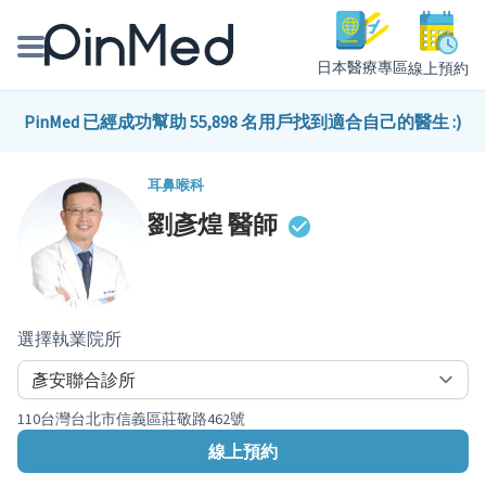
日本醫療專區
線上預約
線上預約醫師、院所
PinMed 已經成功幫助 55,898 名用戶找到適合自己的醫生 :)
醫師專欄專訪
耳鼻喉科
劉彥煌
醫師
健康主題館
我是醫療人員
選擇執業院所
110台灣台北市信義區莊敬路462號
線上預約