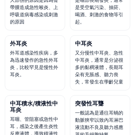
帶腫造成急性喉炎、上
是受空氣污染、抽菸、
呼吸道病毒感染或刺激
喝酒、刺激的食物等引
的原因
起。
外耳炎
中耳炎
外耳道感染性疾病，多
又分慢性中耳炎、急性
為迅速發作的急性外耳
中耳炎，通常是分泌很
炎，比較罕見是慢性外
多的黏稠液體，長期耳
耳炎。
朵有充脹感、聽力喪
失，常發生在學齡兒童
中耳積水/積液性中
突發性耳聾
耳炎
一般認為是通往耳蝸的
耳咽、管阻塞或急性中
動脈狹窄以致內耳淋巴
耳，感染之後產生炎性
液流動不良及聽力感應
反應液體，導致積液性
器的毛細胞缺氧。