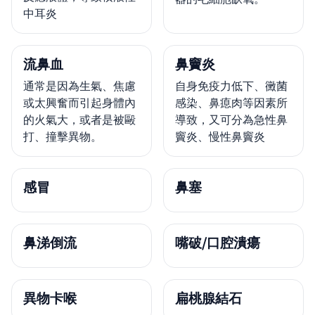
中耳炎
流鼻血
鼻竇炎
通常是因為生氣、焦慮
自身免疫力低下、黴菌
或太興奮而引起身體內
感染、鼻瘜肉等因素所
的火氣大，或者是被毆
導致，又可分為急性鼻
打、撞擊異物。
竇炎、慢性鼻竇炎
感冒
鼻塞
鼻涕倒流
嘴破/口腔潰瘍
異物卡喉
扁桃腺結石