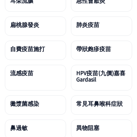
耳朵流膿
急性會厭炎
扁桃腺發炎
肺炎疫苗
自費疫苗施打
帶狀皰疹疫苗
流感疫苗
HPV疫苗(九價)嘉喜
Gardasil
黴漿菌感染
常見耳鼻喉科症狀
鼻過敏
異物阻塞